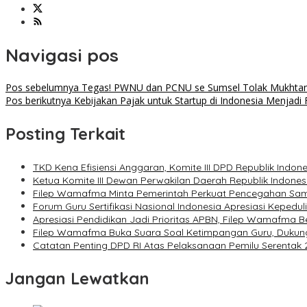
Navigasi pos
Pos sebelumnya
Tegas! PWNU dan PCNU se Sumsel Tolak Mukhtam
Pos berikutnya
Kebijakan Pajak untuk Startup di Indonesia Menjad
Posting Terkait
TKD Kena Efisiensi Anggaran, Komite III DPD Republik Ind
Ketua Komite III Dewan Perwakilan Daerah Republik Indones
Filep Wamafma Minta Pemerintah Perkuat Pencegahan Sam
Forum Guru Sertifikasi Nasional Indonesia Apresiasi Kepedul
Apresiasi Pendidikan Jadi Prioritas APBN, Filep Wamafma B
Filep Wamafma Buka Suara Soal Ketimpangan Guru, Duku
Catatan Penting DPD RI Atas Pelaksanaan Pemilu Serentak
Jangan Lewatkan