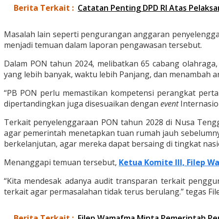
Berita Terkait :
Catatan Penting DPD RI Atas Pelaks
Masalah lain seperti pengurangan anggaran penyelenggara
menjadi temuan dalam laporan pengawasan tersebut.
Dalam PON tahun 2024, melibatkan 65 cabang olahraga,
yang lebih banyak, waktu lebih Panjang, dan menambah a
“PB PON perlu memastikan kompetensi perangkat pertan
dipertandingkan juga disesuaikan dengan
event
Internasion
Terkait penyelenggaraan PON tahun 2028 di Nusa Tengg
agar pemerintah menetapkan tuan rumah jauh sebelumny
berkelanjutan, agar mereka dapat bersaing di tingkat nasi
Menanggapi temuan tersebut,
Ketua Komite III, Filep
“Kita mendesak adanya audit transparan terkait penggu
terkait agar permasalahan tidak terus berulang.” tegas F
Berita Terkait :
Filep Wamafma Minta Pemerintah Pe