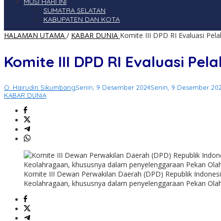
MUSI HARI INI
SUMATRA SELATAN
KABUPATEN DAN KOTA
HALAMAN UTAMA
/
KABAR DUNIA
Komite III DPD RI Evaluasi Pe
Komite III DPD RI Evaluasi P
O. Hairudin Sikumbang
Senin, 9 Desember 2024
Senin, 9 Desember 20
KABAR DUNIA
Komite III Dewan Perwakilan Daerah (DPD) Republik Indones
Keolahragaan, khususnya dalam penyelenggaraan Pekan Olahra