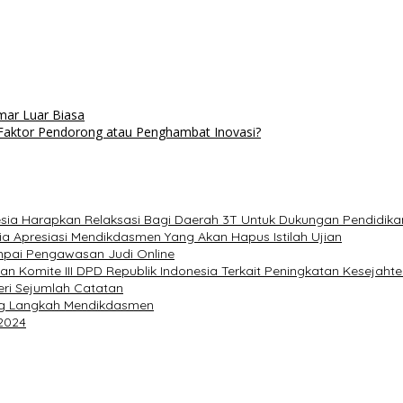
ar Luar Biasa
i Faktor Pendorong atau Penghambat Inovasi?
onesia Harapkan Relaksasi Bagi Daerah 3T Untuk Dukungan Pendidik
ia Apresiasi Mendikdasmen Yang Akan Hapus Istilah Ujian
pai Pengawasan Judi Online
ian Komite III DPD Republik Indonesia Terkait Peningkatan Kesejaht
eri Sejumlah Catatan
ng Langkah Mendikdasmen
 2024