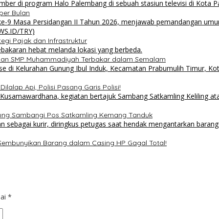
per Bulan
i Pajak dan Infrastruktur
 dan SMP Muhammadiyah Terbakar dalam Semalam
lalap Api, Polisi Pasang Garis Polisi!
sung Sambangi Pos Satkamling Kemang Tanduk
 Sembunyikan Barang dalam Casing HP Gagal Total!
dai
*