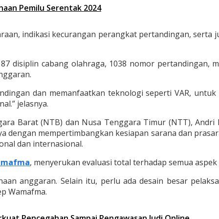
anaan Pemilu Serentak 2024
an, indikasi kecurangan perangkat pertandingan, serta ju
 87 disiplin cabang olahraga, 1038 nomor pertandingan
nggaran.
dingan dan memanfaatkan teknologi seperti VAR, untuk 
al.” jelasnya.
ara Barat (NTB) dan Nusa Tenggara Timur (NTT), Andri
a dengan mempertimbangkan kesiapan sarana dan prasaran
onal dan internasional.
 Wamafma
, menyerukan evaluasi total terhadap semua aspek
naan anggaran. Selain itu, perlu ada desain besar pelak
ilep Wamafma.
rkuat Pencegahan Sampai Pengawasan Judi Online