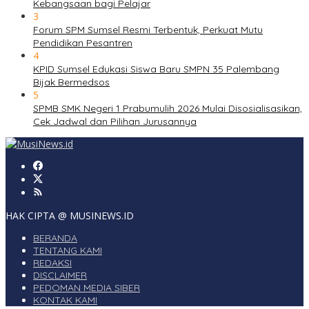
Kebangsaan bagi Pelajar
3
Forum SPM Sumsel Resmi Terbentuk, Perkuat Mutu
Pendidikan Pesantren
4
KPID Sumsel Edukasi Siswa Baru SMPN 35 Palembang
Bijak Bermedsos
5
SPMB SMK Negeri 1 Prabumulih 2026 Mulai Disosialisasikan,
Cek Jadwal dan Pilihan Jurusannya
HAK CIPTA @ MUSINEWS.ID
BERANDA
TENTANG KAMI
REDAKSI
DISCLAIMER
PEDOMAN MEDIA SIBER
KONTAK KAMI