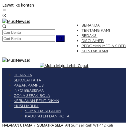
Lewati ke konten
BERANDA
TENTANG KAMI
REDAKSI
DISCLAIMER
PEDOMAN MEDIA SIBER
KONTAK KAMI
BERANDA
SEKOLAH KITA
KABAR KAMPUS
INFO BEASISWA
ZONA SEPAK BOLA
KEBIJAKAN PENDIDIKAN
MUSI HARI INI
SUMATRA SELATAN
KABUPATEN DAN KOTA
HALAMAN UTAMA
/
SUMATRA SELATAN
Sumsel Raih WTP 12 Kali