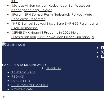
IRET
2
Satgaswil Sumsel dan Kesbangpol Beri Wawasan
Kebangsaan bagi Pelajar
3
Forum SPM Sumsel Resmi Terbentuk, Perkuat Mutu
Pendidikan Pesantren
4
KPID Sumsel Edukasi Siswa Baru SMPN 35 Palembang
Bijak Bermedsos
5
SPMB SMK Negeri 1 Prabumulih 2026 Mulai
Disosialisasikan, Cek Jadwal dan Pilihan Jurusannya
HAK CIPTA @ MUSINEWS.ID
BERANDA
TENTANG KAMI
REDAKSI
DISCLAIMER
PEDOMAN MEDIA SIBER
KONTAK KAMI