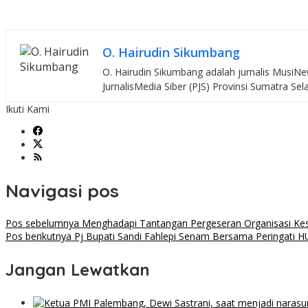
O. Hairudin Sikumbang
O. Hairudin Sikumbang adalah jurnalis MusiNew
JurnalisMedia Siber (PJS) Provinsi Sumatra Sel
Ikuti Kami
Navigasi pos
Pos sebelumnya
Menghadapi Tantangan Pergeseran Organisasi Kes
Pos berikutnya
Pj Bupati Sandi Fahlepi Senam Bersama Peringati H
Jangan Lewatkan