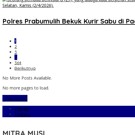
Polres Prabumulih Bekuk Kurir Sabu di 
1
2
3
…
364
Berikutnya
No More Posts Available.
No more pages to load.
View More
Populer
Terbaru
MITRA MUSI