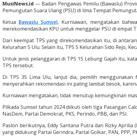
MusiNews.id
— Badan Pengawas Pemilu (Bawaslu) Provi
Pemungutan Suara Ulang (PSU) di lima Tempat Pemunguta
Ketua
Bawaslu Sumsel
, Kurniawan, mengatakan bahwa 
merekomendasikan KPU untuk menggelar PSU di empat TPS
Dari keempat TPS yang direkomendasikan itu, di antara
Kelurahan 5 Ulu. Selain itu, TPS 5 Kelurahan Sido Rejo, K
Untuk jenis pelanggaran di TPS 15 Lebung Gajah itu, kat
TPS tersebut.
Di TPS 35 Lima Ulu, lanjut dia, pemilih menggunakan f
menyerahkan rekomendasi ini paling lambat besok, karena
Kurniawan mengatakan, tidak menutup kemungkinan masih 
Pilkada Sumsel tahun 2024 diikuti oleh tiga Pasangan Ca
NasDem, Partai Demokrat, PKS, Perindo, PBB, dan PSI.
Paslon berikutnya, Eddy Santana Putra dan Rizky Aprili
yang didukung Partai Gerindra, Partai Golkar, PAN, PPP, P