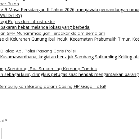
per Bulan
i Pajak dan Infrastruktur
 dan SMP Muhammadiyah Terbakar dalam Semalam
lalap Api, Polisi Pasang Garis Polisi!
sung Sambangi Pos Satkamling Kemang Tanduk
 Sembunyikan Barang dalam Casing HP Gagal Total!
dai
*