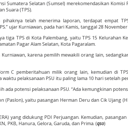
nsi Sumatera Selatan (Sumsel) merekomendasikan Komisi
n Suara (TPS).
pihaknya telah menerima laporan, terdapat empat TPS 
.” ujar Kurniawan, pada hari Kamis, tanggal 28 November
nya tiga TPS di Kota Palembang, yaitu TPS 15 Kelurahan 
ecamatan Pagar Alam Selatan, Kota Pagaralam.
a Kurniawan, karena pemilih mewakili orang lain, sedangkan
orm C pemberitahuan milik orang lain, kemudian di TPS 
 waktu pelaksanaan PSU itu paling lama 10 hari setelah pe
ada potensi pelaksanaan PSU. “Ada kemungkinan potensi p
lon (Paslon), yaitu pasangan Herman Deru dan Cik Ujang (HD
a (ERA) yang didukung PDI Perjuangan. Kemudian, pasangan
KN, PKB, Hanura, Gelora, Garuda, dan Prima. (
qso
)