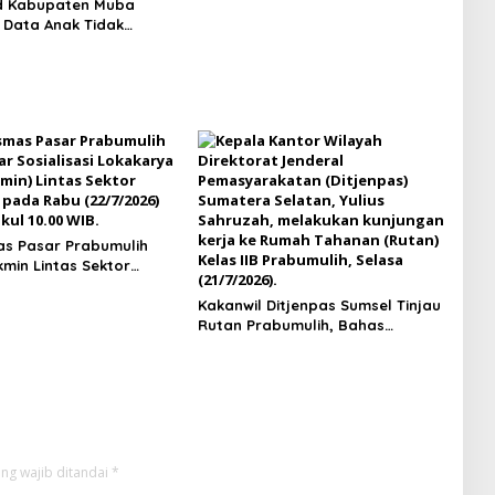
d Kabupaten Muba
Fokus Kaderisasi dan Aspirasi
 Data Anak Tidak
Rakyat
yang Beredar
s Pasar Prabumulih
kmin Lintas Sektor
Kakanwil Ditjenpas Sumsel Tinjau
Rutan Prabumulih, Bahas
Pembinaan WBP hingga Rencana
Pembangunan Bapas Baru
ng wajib ditandai
*