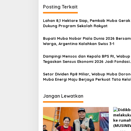
v
i
Posting Terkait
g
Lahan 8,1 Hektare Siap, Pemkab Muba Gerak
a
Dukung Program Sekolah Rakyat
s
Bupati Muba Nobar Piala Dunia 2026 Bersa
i
Warga, Argentina Kalahkan Swiss 3-1
p
o
Dampingi Mensos dan Kepala BPS RI, Wabu
Tegaskan Sensus Ekonomi 2026 Jadi Fondasi
s
Pembangunan
Setor Dividen Rp8 Miliar, Wabup Muba Doron
Muba Energi Maju Berjaya Perkuat Tata Kelo
Optimalkan Migas
Jangan Lewatkan