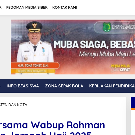
R
PEDOMAN MEDIA SIBER
KONTAK KAMI
S
INFO BEASISWA
ZONA SEPAK BOLA
KEBIJAKAN PENDIDIK
TEN DAN KOTA
B
u
p
a
Bersama Wabup Rohman
t
i