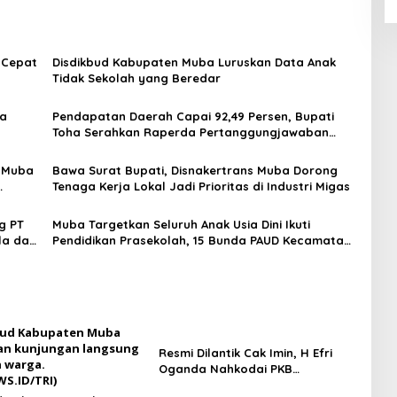
 Cepat
Disdikbud Kabupaten Muba Luruskan Data Anak
Tidak Sekolah yang Beredar
ma
Pendapatan Daerah Capai 92,49 Persen, Bupati
Toha Serahkan Raperda Pertanggungjawaban
APBD 2025 ke DPRD Muba
p Muba
Bawa Surat Bupati, Disnakertrans Muba Dorong
Tenaga Kerja Lokal Jadi Prioritas di Industri Migas
g PT
Muba Targetkan Seluruh Anak Usia Dini Ikuti
la dan
Pendidikan Prasekolah, 15 Bunda PAUD Kecamatan
Resmi Dikukuhkan
Resmi Dilantik Cak Imin, H Efri
Oganda Nahkodai PKB
Prabumulih Periode 2026–2031,