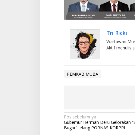
Tri Ricki
Wartawan Musi
Aktif menulis 
PEMKAB MUBA
N
Pos sebelumnya
Gubernur Herman Deru Gelorakan “
a
Bugar” Jelang PORNAS KORPRI