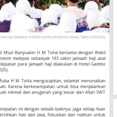
e
p
a
s
R
a
t
u
aah haji dilakukan di Hotel Gambo Residence Sekayu, Sabtu (3/5/2025).
s
a
n
i Musi Banyuasin H M Toha bersama dengan Wakil
C
esmi melepas sebanyak 193 calon jamaah haji asal
a
lepasan para jamaah haji dilakukan di Hotel Gambo
l
o
025).
n
J
i Muba H M Toha mengucapkan, selamat menunaikan
a
aah. Karena berkesempatan untuk bisa menjalankan
m
buah nikmat dan anugerah yang besar dari Allah SWT
a
a
h
H
empatan ini dengan sebaik-baiknya. Jaga setiap lisan
a
bersihkan hati dan jiwa, fokuskan dan niatkan untuk
j