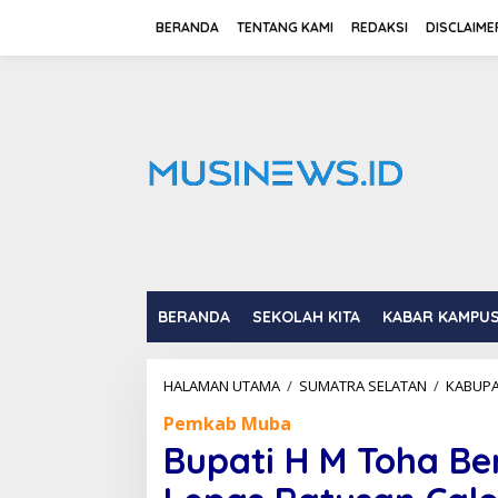
L
e
BERANDA
TENTANG KAMI
REDAKSI
DISCLAIME
w
a
t
i
k
e
k
o
n
t
e
n
BERANDA
SEKOLAH KITA
KABAR KAMPU
HALAMAN UTAMA
/
SUMATRA SELATAN
/
KABUPA
Pemkab Muba
Bupati H M Toha 