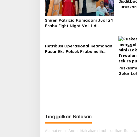
Disdikbu
Luruskan
Sekolah 
Shiren Patricia Ramadani Juara 1
Prabu Fight Night Vol. 1 di
Prabumulih
Retribusi Operasional Keamanan
Pasar Eks Polsek Prabumulih
Timur Jadi Sorotan, Pemkot Siap
Tempuh Jalur Hukum
Puskesma
Gelar Lo
Triwulan
Tinggalkan Balasan
Alamat email Anda tidak akan dipublikasikan.
Ruas ya