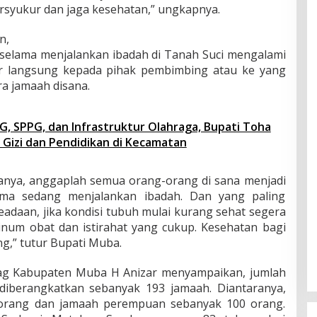
rsyukur dan jaga kesehatan,” ungkapnya.
i
2
0
n,
2
i selama menjalankan ibadah di Tanah Suci mengalami
5
or langsung kepada pihak pembimbing atau ke yang
a jamaah disana.
, SPPG, dan Infrastruktur Olahraga, Bupati Toha
Gizi dan Pendidikan di Kecamatan
tanya, anggaplah semua orang-orang di sana menjadi
ma sedang menjalankan ibadah. Dan yang paling
daan, jika kondisi tubuh mulai kurang sehat segera
inum obat dan istirahat yang cukup. Kesehatan bagi
g,” tutur Bupati Muba.
ag Kabupaten Muba H Anizar menyampaikan, jumlah
diberangkatkan sebanyak 193 jamaah. Diantaranya,
3 orang dan jamaah perempuan sebanyak 100 orang.