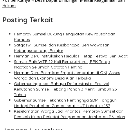
Pos berikutnya
4 Desa Dapat Bimbingan Mental Keagamaan dan
Hukum
Posting Terkait
Pemprov Sumsel Dukung Penguatan Kewirausahaan
Kampus
Satgaswil Sumsel dan Kesbangpol Beri Wawasan
Kebangsaan bagi Pelajar
Herman Deru Instruksikan Regulasi Tetap Festival Seni Adat
Sumsel Raih WTP 12 Kali Berturut-turut, BPK Tetap
Ingatkan Sejumlah Catatan Penting
Herman Deru Resmikan Empat Jembatan di OKI, Akses
Warga dan Ekonomi Desa Kian Terbuka
Gubernur Ingatkan Bahaya Deforestasi di Festival
Kehutanan Sumsel, Tebang Pohon 3 Menit Tumbuh 25
Tahun
Gubernur Sumsel Tekankan Pentingnya SDM Tangguh
Hadapi Perubahan Zaman saat HUT Lahat ke 157
Keselamatan Warga Jadi Prioritas, Pemprov Sumsel dan
Pemkab Muba Perketat Pengamanan Jembatan P6 Lalan