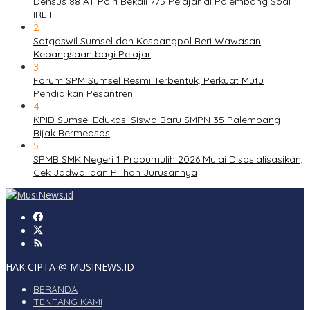
Densus 88 AT Polri Bekali 775 Pelajar di Palembang Soal
IRET
2
Satgaswil Sumsel dan Kesbangpol Beri Wawasan
Kebangsaan bagi Pelajar
3
Forum SPM Sumsel Resmi Terbentuk, Perkuat Mutu
Pendidikan Pesantren
4
KPID Sumsel Edukasi Siswa Baru SMPN 35 Palembang
Bijak Bermedsos
5
SPMB SMK Negeri 1 Prabumulih 2026 Mulai Disosialisasikan,
Cek Jadwal dan Pilihan Jurusannya
HAK CIPTA @ MUSINEWS.ID
BERANDA
TENTANG KAMI