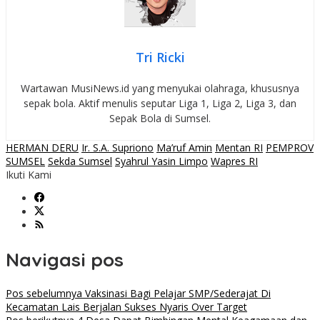
Tri Ricki
Wartawan MusiNews.id yang menyukai olahraga, khususnya
sepak bola. Aktif menulis seputar Liga 1, Liga 2, Liga 3, dan
Sepak Bola di Sumsel.
HERMAN DERU
Ir. S.A. Supriono
Ma’ruf Amin
Mentan RI
PEMPROV
SUMSEL
Sekda Sumsel
Syahrul Yasin Limpo
Wapres RI
Ikuti Kami
Navigasi pos
Pos sebelumnya
Vaksinasi Bagi Pelajar SMP/Sederajat Di
Kecamatan Lais Berjalan Sukses Nyaris Over Target