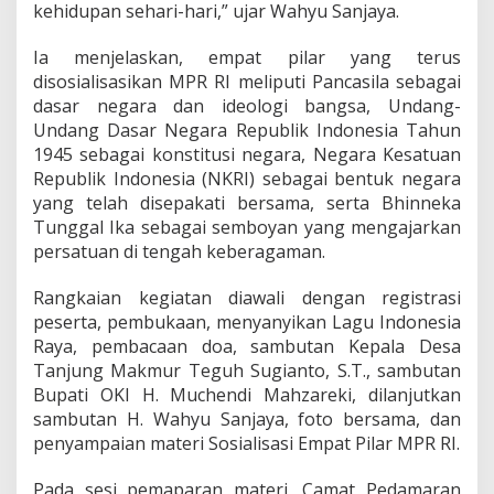
kehidupan sehari-hari,” ujar Wahyu Sanjaya.
a
a
Ia menjelaskan, empat pilar yang terus
n
disosialisasikan MPR RI meliputi Pancasila sebagai
dasar negara dan ideologi bangsa, Undang-
Undang Dasar Negara Republik Indonesia Tahun
1945 sebagai konstitusi negara, Negara Kesatuan
Republik Indonesia (NKRI) sebagai bentuk negara
yang telah disepakati bersama, serta Bhinneka
Tunggal Ika sebagai semboyan yang mengajarkan
persatuan di tengah keberagaman.
Rangkaian kegiatan diawali dengan registrasi
peserta, pembukaan, menyanyikan Lagu Indonesia
Raya, pembacaan doa, sambutan Kepala Desa
Tanjung Makmur Teguh Sugianto, S.T., sambutan
Bupati OKI H. Muchendi Mahzareki, dilanjutkan
sambutan H. Wahyu Sanjaya, foto bersama, dan
penyampaian materi Sosialisasi Empat Pilar MPR RI.
Pada sesi pemaparan materi, Camat Pedamaran