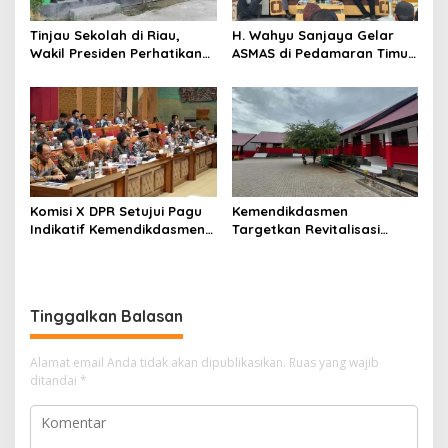
Tinjau Sekolah di Riau,
H. Wahyu Sanjaya Gelar
Wakil Presiden Perhatikan
ASMAS di Pedamaran Timur,
Fasilitas Belajar
Bahas Pemenuhan Hak
Dasar Warga Negara
Menurut UUD NRI Tahun
1945
Komisi X DPR Setujui Pagu
Kemendikdasmen
Indikatif Kemendikdasmen
Targetkan Revitalisasi
TA 2027
71.744 Sekolah di Tahun
2026
Tinggalkan Balasan
Alamat email Anda tidak akan dipublikasikan.
Ruas yang wajib
ditandai
*