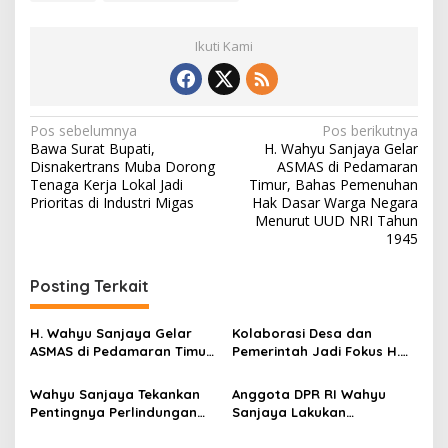
Ikuti Kami
N
Pos sebelumnya
Pos berikutnya
Bawa Surat Bupati,
H. Wahyu Sanjaya Gelar
a
Disnakertrans Muba Dorong
ASMAS di Pedamaran
v
Tenaga Kerja Lokal Jadi
Timur, Bahas Pemenuhan
Prioritas di Industri Migas
Hak Dasar Warga Negara
i
Menurut UUD NRI Tahun
1945
g
a
Posting Terkait
s
i
H. Wahyu Sanjaya Gelar
Kolaborasi Desa dan
p
ASMAS di Pedamaran Timur,
Pemerintah Jadi Fokus H.
Bahas Pemenuhan Hak
Wahyu Sanjaya di
o
Dasar Warga Negara
Workshop Keuangan Desa
Wahyu Sanjaya Tekankan
Anggota DPR RI Wahyu
Menurut UUD NRI Tahun
OKU
s
Pentingnya Perlindungan
Sanjaya Lakukan
1945
Konsumen dari Scamming
Kunjungan Kerja Spesifik di