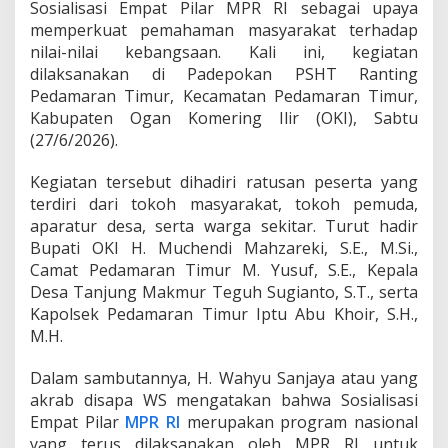
Sosialisasi Empat Pilar MPR RI sebagai upaya
P
memperkuat pemahaman masyarakat terhadap
e
d
nilai-nilai kebangsaan. Kali ini, kegiatan
a
dilaksanakan di Padepokan PSHT Ranting
m
Pedamaran Timur, Kecamatan Pedamaran Timur,
a
Kabupaten Ogan Komering Ilir (OKI), Sabtu
r
a
(27/6/2026).
n
T
Kegiatan tersebut dihadiri ratusan peserta yang
i
terdiri dari tokoh masyarakat, tokoh pemuda,
m
aparatur desa, serta warga sekitar. Turut hadir
u
r
Bupati OKI H. Muchendi Mahzareki, S.E., M.Si.,
,
Camat Pedamaran Timur M. Yusuf, S.E., Kepala
A
Desa Tanjung Makmur Teguh Sugianto, S.T., serta
j
Kapolsek Pedamaran Timur Iptu Abu Khoir, S.H.,
a
M.H.
k
M
a
Dalam sambutannya, H. Wahyu Sanjaya atau yang
s
akrab disapa WS mengatakan bahwa Sosialisasi
y
Empat Pilar
MPR RI
merupakan program nasional
a
yang terus dilaksanakan oleh MPR RI untuk
r