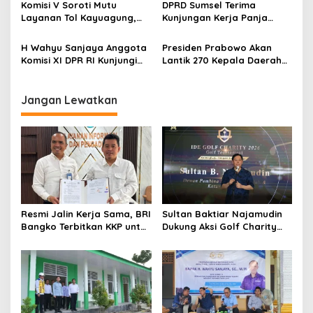
di Forum BSOJK Palembang
Kabupaten Lahat
Komisi V Soroti Mutu
DPRD Sumsel Terima
Layanan Tol Kayuagung,
Kunjungan Kerja Panja
Bupati OKI Usul Bangun Fly
Minerba Komisi XII DPR
Over Celikah
Republik Indonesia
H Wahyu Sanjaya Anggota
Presiden Prabowo Akan
Komisi XI DPR RI Kunjungi
Lantik 270 Kepala Daerah
DPRD Kota Prabumulih,
Terpilih pada 6 Februari
Bahas Undang-Undang
2025
Imigrasi
Jangan Lewatkan
​Resmi Jalin Kerja Sama, BRI
Sultan Baktiar Najamudin
Bangko Terbitkan KKP untuk
Dukung Aksi Golf Charity
Satker BPN Merangin
untuk Sekolah di Bengkulu
Selatan