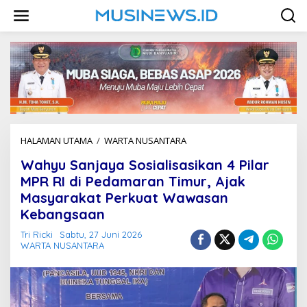
L
e
w
a
t
i
k
e
k
o
n
HALAMAN UTAMA
/
WARTA NUSANTARA
W
t
a
e
Wahyu Sanjaya Sosialisasikan 4 Pilar
h
n
y
MPR RI di Pedamaran Timur, Ajak
u
Masyarakat Perkuat Wawasan
S
Kebangsaan
a
n
Tri Ricki
Sabtu, 27 Juni 2026
j
WARTA NUSANTARA
a
y
a
S
o