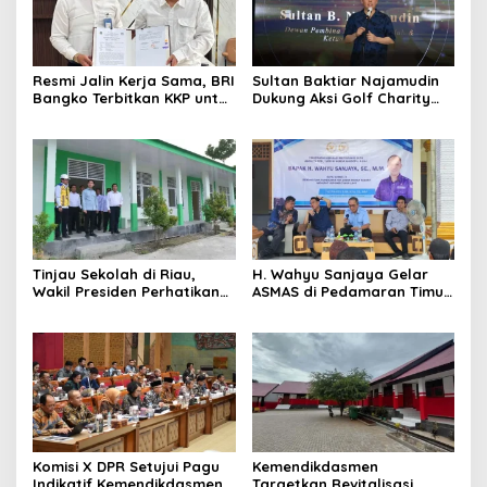
​Resmi Jalin Kerja Sama, BRI
Sultan Baktiar Najamudin
Bangko Terbitkan KKP untuk
Dukung Aksi Golf Charity
Satker BPN Merangin
untuk Sekolah di Bengkulu
Selatan
Tinjau Sekolah di Riau,
H. Wahyu Sanjaya Gelar
Wakil Presiden Perhatikan
ASMAS di Pedamaran Timur,
Fasilitas Belajar
Bahas Pemenuhan Hak
Dasar Warga Negara
Menurut UUD NRI Tahun
1945
Komisi X DPR Setujui Pagu
Kemendikdasmen
Indikatif Kemendikdasmen
Targetkan Revitalisasi