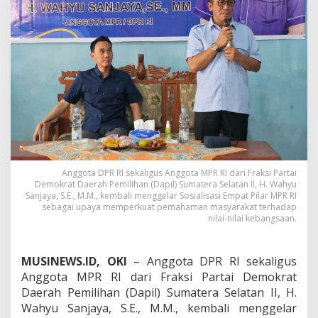
s
i
a
l
i
s
a
s
i
k
a
n
4
P
Anggota DPR RI sekaligus Anggota MPR RI dari Fraksi Partai
Demokrat Daerah Pemilihan (Dapil) Sumatera Selatan II, H. Wahyu
i
Sanjaya, S.E., M.M., kembali menggelar Sosialisasi Empat Pilar MPR RI
l
sebagai upaya memperkuat pemahaman masyarakat terhadap
a
nilai-nilai kebangsaan.
r
M
P
MUSINEWS.ID, OKI
– Anggota DPR RI sekaligus
R
R
Anggota MPR RI dari Fraksi Partai Demokrat
I
Daerah Pemilihan (Dapil) Sumatera Selatan II, H.
d
Wahyu Sanjaya, S.E., M.M., kembali menggelar
i