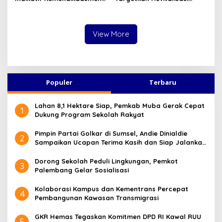
TA 2027
71.744 Sekolah di Tahun
2026
View More
Populer
Terbaru
Lahan 8,1 Hektare Siap, Pemkab Muba Gerak Cepat
1
Dukung Program Sekolah Rakyat
Pimpin Partai Golkar di Sumsel, Andie Dinialdie
2
Sampaikan Ucapan Terima Kasih dan Siap Jalankan
Amanah
Dorong Sekolah Peduli Lingkungan, Pemkot
3
Palembang Gelar Sosialisasi
Kolaborasi Kampus dan Kementrans Percepat
4
Pembangunan Kawasan Transmigrasi
GKR Hemas Tegaskan Komitmen DPD RI Kawal RUU
5