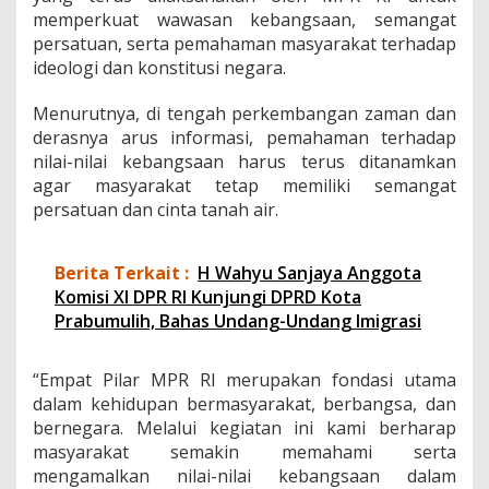
a
memperkuat wawasan kebangsaan, semangat
k
persatuan, serta pemahaman masyarakat terhadap
a
ideologi dan konstitusi negara.
t
P
Menurutnya, di tengah perkembangan zaman dan
e
r
derasnya arus informasi, pemahaman terhadap
k
nilai-nilai kebangsaan harus terus ditanamkan
u
agar masyarakat tetap memiliki semangat
a
persatuan dan cinta tanah air.
t
W
a
w
Berita Terkait :
H Wahyu Sanjaya Anggota
a
Komisi XI DPR RI Kunjungi DPRD Kota
s
Prabumulih, Bahas Undang-Undang Imigrasi
a
n
K
“Empat Pilar MPR RI merupakan fondasi utama
e
dalam kehidupan bermasyarakat, berbangsa, dan
b
bernegara. Melalui kegiatan ini kami berharap
a
n
masyarakat semakin memahami serta
g
mengamalkan nilai-nilai kebangsaan dalam
s