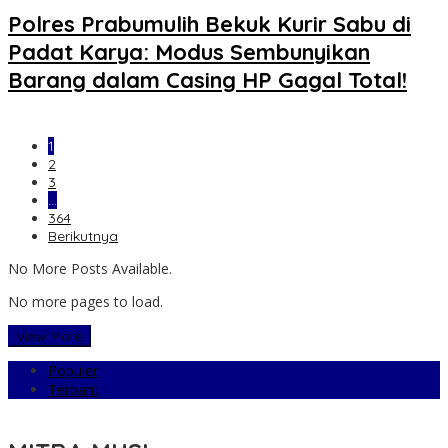
Polres Prabumulih Bekuk Kurir Sabu di
Padat Karya: Modus Sembunyikan
Barang dalam Casing HP Gagal Total!
1
2
3
…
364
Berikutnya
No More Posts Available.
No more pages to load.
View More
Populer
Terbaru