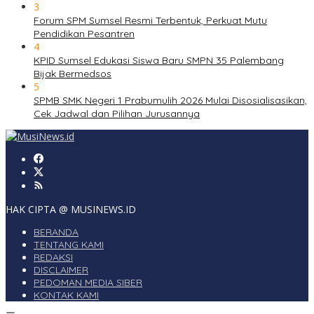
3
Forum SPM Sumsel Resmi Terbentuk, Perkuat Mutu
Pendidikan Pesantren
4
KPID Sumsel Edukasi Siswa Baru SMPN 35 Palembang
Bijak Bermedsos
5
SPMB SMK Negeri 1 Prabumulih 2026 Mulai Disosialisasikan,
Cek Jadwal dan Pilihan Jurusannya
HAK CIPTA @ MUSINEWS.ID
BERANDA
TENTANG KAMI
REDAKSI
DISCLAIMER
PEDOMAN MEDIA SIBER
KONTAK KAMI