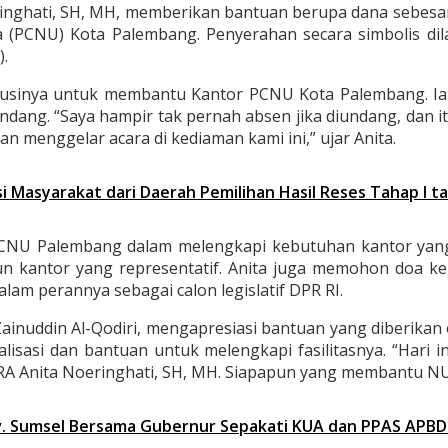
ringhati, SH, MH, memberikan bantuan berupa dana sebesar
(PCNU) Kota Palembang. Penyerahan secara simbolis di
.
usinya untuk membantu Kantor PCNU Kota Palembang. Ia 
undang. “Saya hampir tak pernah absen jika diundang, dan i
menggelar acara di kediaman kami ini,” ujar Anita.
i Masyarakat dari Daerah Pemilihan Hasil Reses Tahap I t
CNU Palembang dalam melengkapi kebutuhan kantor yang 
 kantor yang representatif. Anita juga memohon doa kep
lam perannya sebagai calon legislatif DPR RI.
inuddin Al-Qodiri, mengapresiasi bantuan yang diberika
lisasi dan bantuan untuk melengkapi fasilitasnya. “Har
RA Anita Noeringhati, SH, MH. Siapapun yang membantu N
rov. Sumsel Bersama Gubernur Sepakati KUA dan PPAS APBD