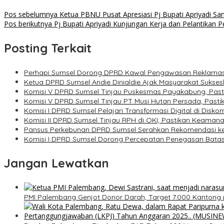
Pos sebelumnya
Ketua PBNU Pusat Apresiasi Pj Bupati Apriyadi S
Pos berikutnya
Pj Bupati Apriyadi Kunjungan Kerja dan Pelantikan 
Posting Terkait
Perhapi Sumsel Dorong DPRD Kawal Pengawasan Reklamasi
Ketua DPRD Sumsel Andie Dinialdie Ajak Masyarakat Sukse
Komisi V DPRD Sumsel Tinjau Puskesmas Payakabung, Past
Komisi V DPRD Sumsel Tinjau PT Musi Hutan Persada, Past
Komisi I DPRD Sumsel Pelajari Transformasi Digital di Dis
Komisi II DPRD Sumsel Tinjau RPH di OKI, Pastikan Keam
Pansus Perkebunan DPRD Sumsel Serahkan Rekomendasi ke P
Komisi I DPRD Sumsel Dorong Percepatan Penegasan Bata
Jangan Lewatkan
PMI Palembang Genjot Donor Darah, Target 7.000 Kantong 