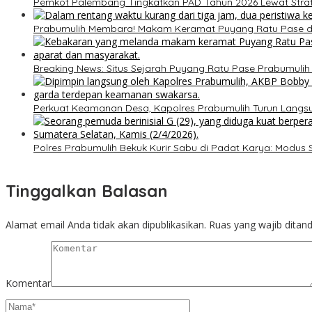
Pemkot Palembang Tingkatkan PAD Tahun 2026 Lewat Strateg
Prabumulih Membara! Makam Keramat Puyang Ratu Pase
Breaking News: Situs Sejarah Puyang Ratu Pase Prabumulih Di
Perkuat Keamanan Desa, Kapolres Prabumulih Turun Lang
Polres Prabumulih Bekuk Kurir Sabu di Padat Karya: Modus
Tinggalkan Balasan
Alamat email Anda tidak akan dipublikasikan.
Ruas yang wajib ditan
Komentar