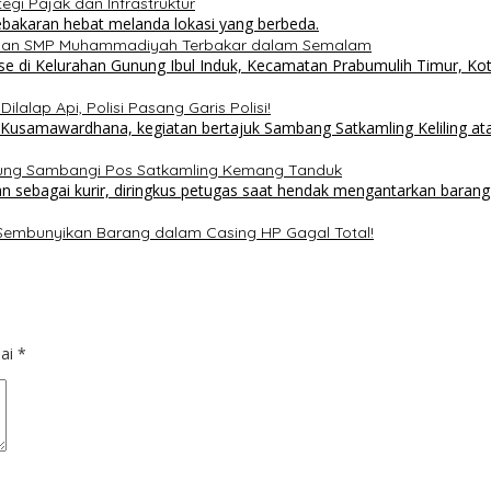
i Pajak dan Infrastruktur
 dan SMP Muhammadiyah Terbakar dalam Semalam
lalap Api, Polisi Pasang Garis Polisi!
sung Sambangi Pos Satkamling Kemang Tanduk
 Sembunyikan Barang dalam Casing HP Gagal Total!
dai
*