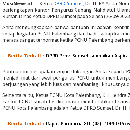
MusiNews.id —
Ketua
DPRD Sumsel,
Dr. Hj RA Anita Noe
perlengkapan kantor Pengurus Cabang Nahdlatul Ulama 
Rumah Dinas Ketua DPRD Sumsel pada Selasa (26/09/2023)
Anita mengungkapkan bahwa bantuan ini adalah kontrib
setiap kegiatan PCNU Palembang dan hadir setiap kali di
merasa sangat terhormat ketika PCNU Palembang berkenan 
Berita Terkait :
DPRD Prov. Sumsel sampaikan Aspiras
Bantuan ini merupakan wujud dukungan Anita kepada P
menjadi niat dari awal pengurus PCNU untuk membangun
perjuangan yang lebih luas dan manfaat lagi, khususnya da
Sementara itu, Ketua PCNU Kota Palembang, KH Hendra Za
kantor PCNU sudah berdiri, masih membutuhkan finansia
PCNU Kota Palembang adalah Ketua DPRD Sumsel, Dr. Hj 
Berita Terkait :
Rapat Paripurna XLII (42) : "DPRD P