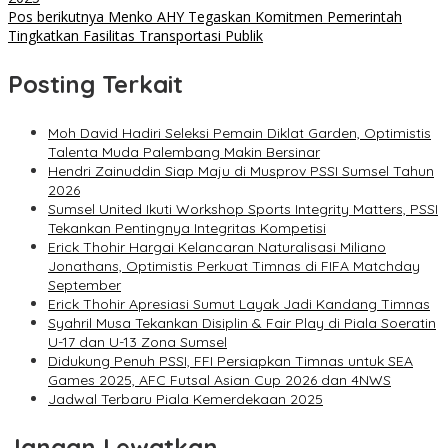
Pos berikutnya
Menko AHY Tegaskan Komitmen Pemerintah
Tingkatkan Fasilitas Transportasi Publik
Posting Terkait
Moh David Hadiri Seleksi Pemain Diklat Garden, Optimistis
Talenta Muda Palembang Makin Bersinar
Hendri Zainuddin Siap Maju di Musprov PSSI Sumsel Tahun
2026
Sumsel United Ikuti Workshop Sports Integrity Matters, PSSI
Tekankan Pentingnya Integritas Kompetisi
Erick Thohir Hargai Kelancaran Naturalisasi Miliano
Jonathans, Optimistis Perkuat Timnas di FIFA Matchday
September
Erick Thohir Apresiasi Sumut Layak Jadi Kandang Timnas
Syahril Musa Tekankan Disiplin & Fair Play di Piala Soeratin
U-17 dan U-13 Zona Sumsel
Didukung Penuh PSSI, FFI Persiapkan Timnas untuk SEA
Games 2025, AFC Futsal Asian Cup 2026 dan 4NWS
Jadwal Terbaru Piala Kemerdekaan 2025
Jangan Lewatkan