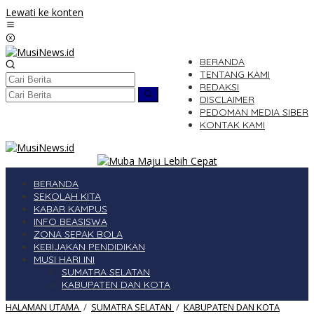
Lewati ke konten
BERANDA
TENTANG KAMI
REDAKSI
DISCLAIMER
PEDOMAN MEDIA SIBER
KONTAK KAMI
BERANDA
SEKOLAH KITA
KABAR KAMPUS
INFO BEASISWA
ZONA SEPAK BOLA
KEBIJAKAN PENDIDIKAN
MUSI HARI INI
SUMATRA SELATAN
KABUPATEN DAN KOTA
HALAMAN UTAMA
/
SUMATRA SELATAN
/
KABUPATEN DAN KOTA