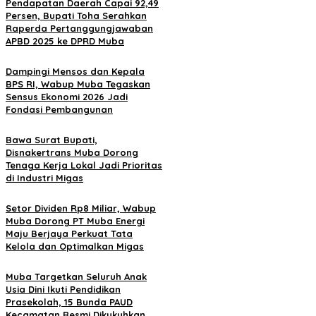
Pendapatan Daerah Capai 92,49
Persen, Bupati Toha Serahkan
Raperda Pertanggungjawaban
APBD 2025 ke DPRD Muba
Dampingi Mensos dan Kepala
BPS RI, Wabup Muba Tegaskan
Sensus Ekonomi 2026 Jadi
Fondasi Pembangunan
Bawa Surat Bupati,
Disnakertrans Muba Dorong
Tenaga Kerja Lokal Jadi Prioritas
di Industri Migas
Setor Dividen Rp8 Miliar, Wabup
Muba Dorong PT Muba Energi
Maju Berjaya Perkuat Tata
Kelola dan Optimalkan Migas
Muba Targetkan Seluruh Anak
Usia Dini Ikuti Pendidikan
Prasekolah, 15 Bunda PAUD
Kecamatan Resmi Dikukuhkan