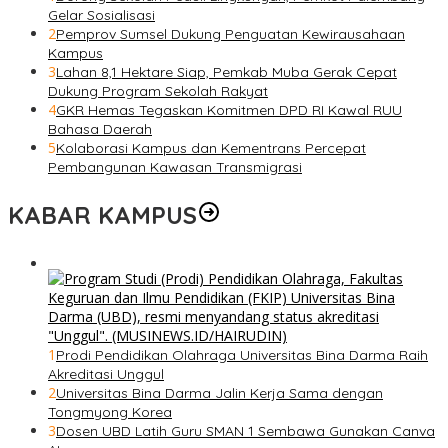
Gelar Sosialisasi
2
Pemprov Sumsel Dukung Penguatan Kewirausahaan
Kampus
3
Lahan 8,1 Hektare Siap, Pemkab Muba Gerak Cepat
Dukung Program Sekolah Rakyat
4
GKR Hemas Tegaskan Komitmen DPD RI Kawal RUU
Bahasa Daerah
5
Kolaborasi Kampus dan Kementrans Percepat
Pembangunan Kawasan Transmigrasi
KABAR KAMPUS
1
Prodi Pendidikan Olahraga Universitas Bina Darma Raih
Akreditasi Unggul
2
Universitas Bina Darma Jalin Kerja Sama dengan
Tongmyong Korea
3
Dosen UBD Latih Guru SMAN 1 Sembawa Gunakan Canva