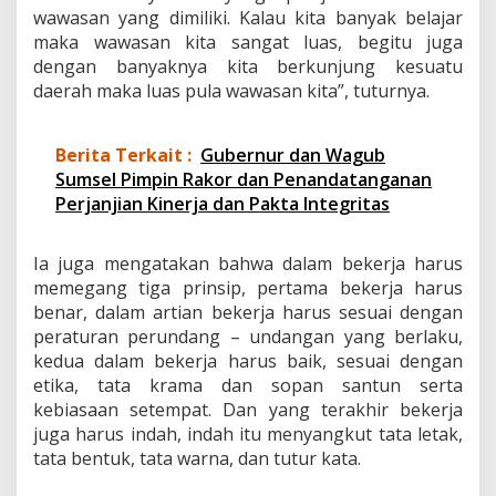
P
wawasan yang dimiliki. Kalau kita banyak belajar
e
maka wawasan kita sangat luas, begitu juga
n
dengan banyaknya kita berkunjung kesuatu
t
daerah maka luas pula wawasan kita”, tuturnya.
i
n
g
T
Berita Terkait :
Gubernur dan Wagub
i
Sumsel Pimpin Rakor dan Penandatanganan
n
Perjanjian Kinerja dan Pakta Integritas
g
k
a
Ia juga mengatakan bahwa dalam bekerja harus
t
memegang tiga prinsip, pertama bekerja harus
k
benar, dalam artian bekerja harus sesuai dengan
a
n
peraturan perundang – undangan yang berlaku,
K
kedua dalam bekerja harus baik, sesuai dengan
i
etika, tata krama dan sopan santun serta
n
kebiasaan setempat. Dan yang terakhir bekerja
e
r
juga harus indah, indah itu menyangkut tata letak,
j
tata bentuk, tata warna, dan tutur kata.
a
D