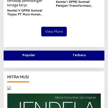
Komisi I DPRD Sumsel
Pelajari Transformasi
Digital di Diskominfo
Komisi V DPRD Sumsel
Lampung, Fokus Perkuat
Tinjau PT Musi Hutan
SPBE dan Layanan Publik
Persada, Pastikan
Penerapan K3 dan
Kepesertaan BPJS Pekerja
View More
Populer
Terbaru
MITRA MUSI