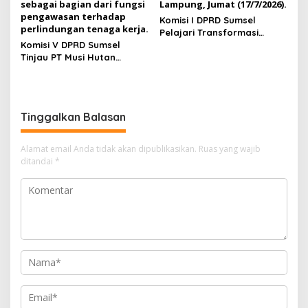
Komisi I DPRD Sumsel
Pelajari Transformasi
Komisi V DPRD Sumsel
Digital di Diskominfo
Tinjau PT Musi Hutan
Lampung, Fokus Perkuat
Persada, Pastikan
SPBE dan Layanan Publik
Penerapan K3 dan
Kepesertaan BPJS Pekerja
Tinggalkan Balasan
Alamat email Anda tidak akan dipublikasikan.
Ruas yang wajib
ditandai
*