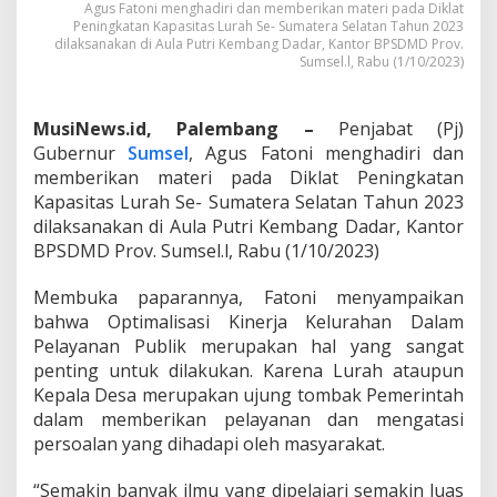
Agus Fatoni menghadiri dan memberikan materi pada Diklat
e
Peningkatan Kapasitas Lurah Se- Sumatera Selatan Tahun 2023
l
dilaksanakan di Aula Putri Kembang Dadar, Kantor BPSDMD Prov.
F
Sumsel.l, Rabu (1/10/2023)
a
t
o
MusiNews.id, Palembang –
Penjabat (Pj)
n
i
Gubernur
Sumsel
, Agus Fatoni menghadiri dan
T
memberikan materi pada Diklat Peningkatan
e
Kapasitas Lurah Se- Sumatera Selatan Tahun 2023
g
dilaksanakan di Aula Putri Kembang Dadar, Kantor
a
BPSDMD Prov. Sumsel.l, Rabu (1/10/2023)
s
k
a
Membuka paparannya, Fatoni menyampaikan
n
bahwa Optimalisasi Kinerja Kelurahan Dalam
K
Pelayanan Publik merupakan hal yang sangat
e
penting untuk dilakukan. Karena Lurah ataupun
l
u
Kepala Desa merupakan ujung tombak Pemerintah
r
dalam memberikan pelayanan dan mengatasi
a
persoalan yang dihadapi oleh masyarakat.
h
a
“Semakin banyak ilmu yang dipelajari semakin luas
n