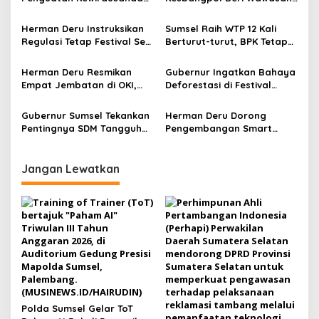
i
Kampus
Kebangsaan bagi Pelajar
p
Herman Deru Instruksikan
Sumsel Raih WTP 12 Kali
Regulasi Tetap Festival Seni
Berturut-turut, BPK Tetap
o
Adat
Ingatkan Sejumlah Catatan
s
Penting
Herman Deru Resmikan
Gubernur Ingatkan Bahaya
Empat Jembatan di OKI,
Deforestasi di Festival
Akses Warga dan Ekonomi
Kehutanan Sumsel, Tebang
Desa Kian Terbuka
Pohon 3 Menit Tumbuh 25
Gubernur Sumsel Tekankan
Herman Deru Dorong
Tahun
Pentingnya SDM Tangguh
Pengembangan Smart
Hadapi Perubahan Zaman
Tourism di Sumsel Lewat
saat HUT Lahat ke 157
Palembang Tourism Forum
2026
Jangan Lewatkan
Polda Sumsel Gelar ToT