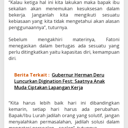
“Kalau ketiga hal ini kita lakukan maka bapak ibu
a
sekalian akan menemukan kesuksesan dalam
l
a
bekerja. Janganlah kita mengikuti sesuatu
m
kebiasaan yang kita tidak mengetahui akan alasan
P
penggunaannya”, tuturnya.
e
l
Sebelum mengakhiri materinya, Fatoni
a
y
menegaskan dalam bertugas ada sesuatu yang
a
perlu ditingkatkan yaitu kapasitas diri, kemampuan
n
diri.
a
n
P
Berita Terkait :
Gubernur Herman Deru
u
Luncurkan Digination Fest: Saatnya Anak
b
l
Muda Ciptakan Lapangan Kerja
i
k
“Kita harus lebih baik hari ini dibandingkan
kemarin, setiap hari harus ada perubahan.
Bapak/Ibu Lurah jadilah orang yang solutif, jangan
menyalahkan permasalahan, jadilah solusi dalam
mengatasi persoalan – soalan”, tutupnya.