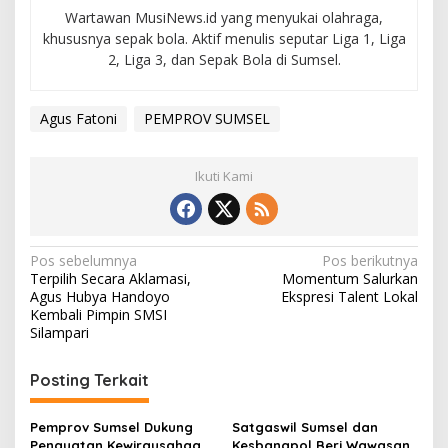
Wartawan MusiNews.id yang menyukai olahraga,
khususnya sepak bola. Aktif menulis seputar Liga 1, Liga
2, Liga 3, dan Sepak Bola di Sumsel.
Agus Fatoni
PEMPROV SUMSEL
Ikuti Kami
N
Pos sebelumnya
Pos berikutnya
Terpilih Secara Aklamasi,
Momentum Salurkan
a
Agus Hubya Handoyo
Ekspresi Talent Lokal
v
Kembali Pimpin SMSI
Silampari
i
g
Posting Terkait
a
s
Pemprov Sumsel Dukung
Satgaswil Sumsel dan
Penguatan Kewirausahaan
Kesbangpol Beri Wawasan