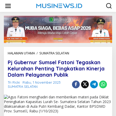
L
e
w
a
t
i
k
e
k
o
n
HALAMAN UTAMA
/
SUMATRA SELATAN
P
t
j
e
Pj Gubernur Sumsel Fatoni Tegaskan
G
n
u
Kelurahan Penting Tingkatkan Kinerja
b
Dalam Pelayanan Publik
e
r
Tri Ricki
Rabu, 1 November 2023
n
SUMATRA SELATAN
u
r
S
u
m
s