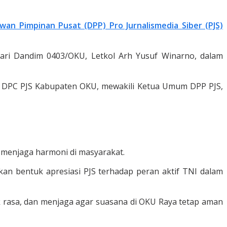
wan Pimpinan Pusat (DPP) Pro Jurnalismedia Siber (PJS)
ari Dandim 0403/OKU, Letkol Arh Yusuf Winarno, dalam
a DPC PJS Kabupaten OKU, mewakili Ketua Umum DPP PJS,
menjaga harmoni di masyarakat.
n bentuk apresiasi PJS terhadap peran aktif TNI dalam
k rasa, dan menjaga agar suasana di OKU Raya tetap aman