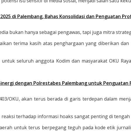
nsi isu sensitif di media sosial, menjadi salah satu kek
2025 di Palembang, Bahas Konsolidasi dan Penguatan Prof
dia bukan hanya sebagai pengawas, tapi juga mitra strategis
kan terima kasih atas penghargaan yang diberikan dan m
i untuk seluruh anggota Kodim dan masyarakat OKU Raya
n Sinergi dengan Polrestabes Palembang untuk Penguatan F
3/OKU, akan terus berada di garis terdepan dalam menj
reaksi terhadap informasi hoaks sangat penting di tengah d
aerah untuk terus berpegang teguh pada kode etik jurnalis