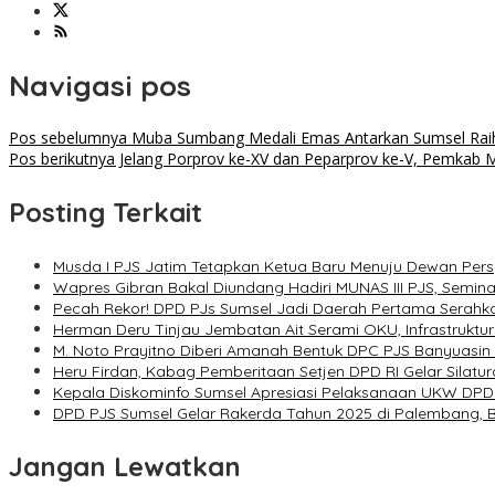
Navigasi pos
Pos sebelumnya
Muba Sumbang Medali Emas Antarkan Sumsel Rai
Pos berikutnya
Jelang Porprov ke-XV dan Peparprov ke-V, Pemkab 
Posting Terkait
Musda I PJS Jatim Tetapkan Ketua Baru Menuju Dewan Pers
Wapres Gibran Bakal Diundang Hadiri MUNAS III PJS, Semin
Pecah Rekor! DPD PJs Sumsel Jadi Daerah Pertama Serahka
Herman Deru Tinjau Jembatan Ait Serami OKU, Infrastruktur 
M. Noto Prayitno Diberi Amanah Bentuk DPC PJS Banyuasin
Heru Firdan, Kabag Pemberitaan Setjen DPD RI Gelar Silat
Kepala Diskominfo Sumsel Apresiasi Pelaksanaan UKW DPD P
DPD PJS Sumsel Gelar Rakerda Tahun 2025 di Palembang, B
Jangan Lewatkan