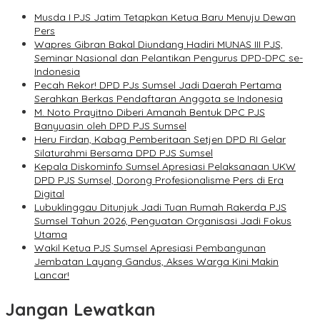
Musda I PJS Jatim Tetapkan Ketua Baru Menuju Dewan
Pers
Wapres Gibran Bakal Diundang Hadiri MUNAS III PJS,
Seminar Nasional dan Pelantikan Pengurus DPD-DPC se-
Indonesia
Pecah Rekor! DPD PJs Sumsel Jadi Daerah Pertama
Serahkan Berkas Pendaftaran Anggota se Indonesia
M. Noto Prayitno Diberi Amanah Bentuk DPC PJS
Banyuasin oleh DPD PJS Sumsel
Heru Firdan, Kabag Pemberitaan Setjen DPD RI Gelar
Silaturahmi Bersama DPD PJS Sumsel
Kepala Diskominfo Sumsel Apresiasi Pelaksanaan UKW
DPD PJS Sumsel, Dorong Profesionalisme Pers di Era
Digital
Lubuklinggau Ditunjuk Jadi Tuan Rumah Rakerda PJS
Sumsel Tahun 2026, Penguatan Organisasi Jadi Fokus
Utama
Wakil Ketua PJS Sumsel Apresiasi Pembangunan
Jembatan Layang Gandus, Akses Warga Kini Makin
Lancar!
Jangan Lewatkan