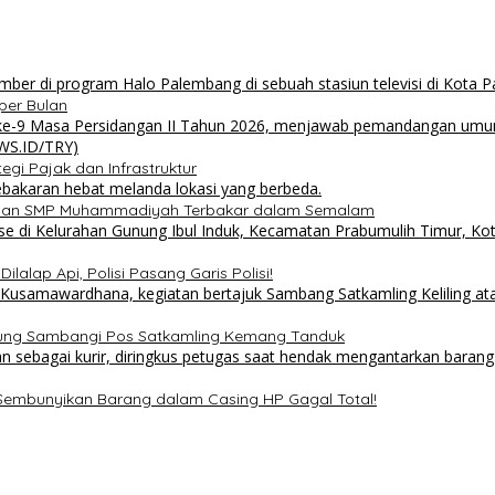
per Bulan
i Pajak dan Infrastruktur
 dan SMP Muhammadiyah Terbakar dalam Semalam
lalap Api, Polisi Pasang Garis Polisi!
sung Sambangi Pos Satkamling Kemang Tanduk
 Sembunyikan Barang dalam Casing HP Gagal Total!