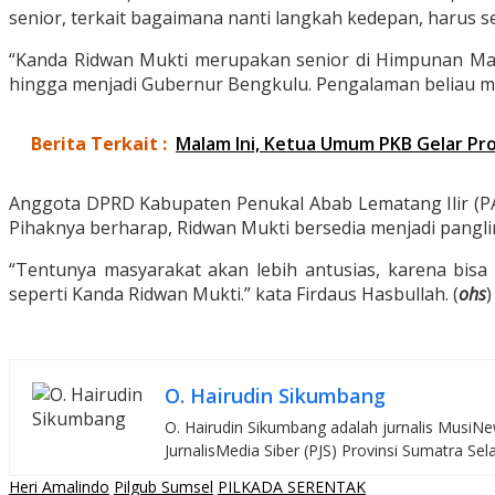
senior, terkait bagaimana nanti langkah kedepan, harus 
“Kanda Ridwan Mukti merupakan senior di Himpunan Maha
hingga menjadi Gubernur Bengkulu. Pengalaman beliau men
Berita Terkait :
Malam Ini, Ketua Umum PKB Gelar Pro
Anggota DPRD Kabupaten Penukal Abab Lematang Ilir (PALI
Pihaknya berharap, Ridwan Mukti bersedia menjadi pangl
“Tentunya masyarakat akan lebih antusias, karena bi
seperti Kanda Ridwan Mukti.” kata Firdaus Hasbullah. (
ohs
)
O. Hairudin Sikumbang
O. Hairudin Sikumbang adalah jurnalis MusiNew
JurnalisMedia Siber (PJS) Provinsi Sumatra Sel
Heri Amalindo
Pilgub Sumsel
PILKADA SERENTAK