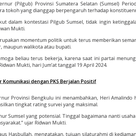
nur (Pilgub) Provinsi Sumatera Selatan (Sumsel) Perio
para tokoh yang dianggap berpengaruh terhadap konstituen
t dalam kontestasi Pilgub Sumsel, tidak ingin ketinggala
dwan Mukti.
erupakan momentum politik untuk terus memberikan semanga
r, maupun walikota atau bupati.
oga beliau terus bekerja, karena saat ini partai menunggu 
idwan Mukti, hari Jum’at tanggal 19 April 2024.
Komunikasi dengan PKS Berjalan Positif
ur Provinsi Bengkulu ini menambahkan, Heri Amalindo ha
lkan tingkat rating survei yang maksimal.
rnur Sumsel yang potensial. Tinggal bagaimana nanti usaha
yarakat.” ujar Ridwan Mukti.
aus Hasbullah, mengatakan, tujuan silaturahmi di kediama