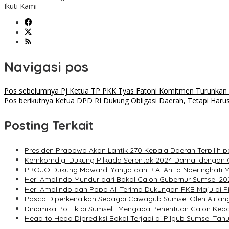
Ikuti Kami
Navigasi pos
Pos sebelumnya
Pj Ketua TP PKK Tyas Fatoni Komitmen Turunkan P
Pos berikutnya
Ketua DPD RI Dukung Obligasi Daerah, Tetapi Harus
Posting Terkait
Presiden Prabowo Akan Lantik 270 Kepala Daerah Terpilih p
Kemkomdigi Dukung Pilkada Serentak 2024 Damai dengan Ge
PROJO Dukung Mawardi Yahya dan R.A. Anita Noeringhati Ma
Heri Amalindo Mundur dari Bakal Calon Gubernur Sumsel 20
Heri Amalindo dan Popo Ali Terima Dukungan PKB Maju di P
Pasca Diperkenalkan Sebagai Cawagub Sumsel Oleh Airlangga
Dinamika Politik di Sumsel : Mengapa Penentuan Calon Ke
Head to Head Diprediksi Bakal Terjadi di Pilgub Sumsel Tah