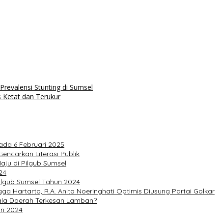
revalensi Stunting di Sumsel
 Ketat dan Terukur
ada 6 Februari 2025
ncarkan Literasi Publik
ju di Pilgub Sumsel
24
ilgub Sumsel Tahun 2024
 Hartarto, R.A. Anita Noeringhati Optimis Diusung Partai Golkar
pala Daerah Terkesan Lamban?
un 2024