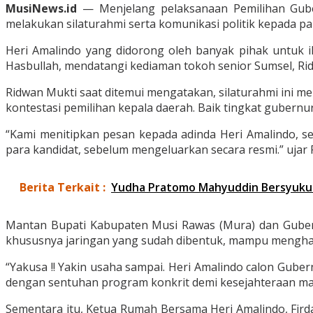
MusiNews.id
— Menjelang pelaksanaan Pemilihan Guber
melakukan silaturahmi serta komunikasi politik kepada 
Heri Amalindo yang didorong oleh banyak pihak untuk iku
Hasbullah, mendatangi kediaman tokoh senior Sumsel, Ri
Ridwan Mukti saat ditemui mengatakan, silaturahmi ini m
kontestasi pemilihan kepala daerah. Baik tingkat gubernu
“Kami menitipkan pesan kepada adinda Heri Amalindo, sem
para kandidat, sebelum mengeluarkan secara resmi.” ujar R
Berita Terkait :
Yudha Pratomo Mahyuddin Bersyukur 
Mantan Bupati Kabupaten Musi Rawas (Mura) dan Gubern
khususnya jaringan yang sudah dibentuk, mampu menghasi
“Yakusa !! Yakin usaha sampai. Heri Amalindo calon Gube
dengan sentuhan program konkrit demi kesejahteraan mas
Sementara itu, Ketua Rumah Bersama Heri Amalindo, Fird