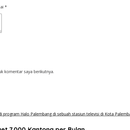
dai
*
uk komentar saya berikutnya.
et 7.000 Kantong per Bulan