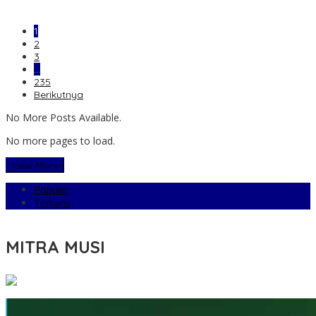
1
2
3
…
235
Berikutnya
No More Posts Available.
No more pages to load.
View More
Populer
Terbaru
MITRA MUSI