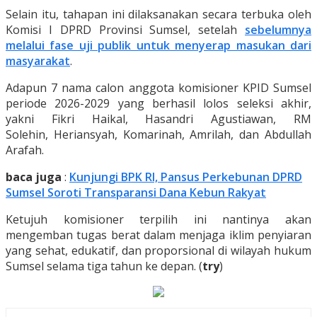
Selain itu, tahapan ini dilaksanakan secara terbuka oleh
Komisi I DPRD Provinsi Sumsel, setelah
sebelumnya
melalui fase uji publik untuk menyerap masukan dari
masyarakat
.
Adapun 7 nama calon anggota komisioner KPID Sumsel
periode 2026-2029 yang berhasil lolos seleksi akhir,
yakni Fikri Haikal, Hasandri Agustiawan, RM
Solehin, Heriansyah, Komarinah, Amrilah, dan Abdullah
Arafah.
baca juga
:
Kunjungi BPK RI, Pansus Perkebunan DPRD
Sumsel Soroti Transparansi Dana Kebun Rakyat
Ketujuh komisioner terpilih ini nantinya akan
mengemban tugas berat dalam menjaga iklim penyiaran
yang sehat, edukatif, dan proporsional di wilayah hukum
Sumsel selama tiga tahun ke depan. (
try
)