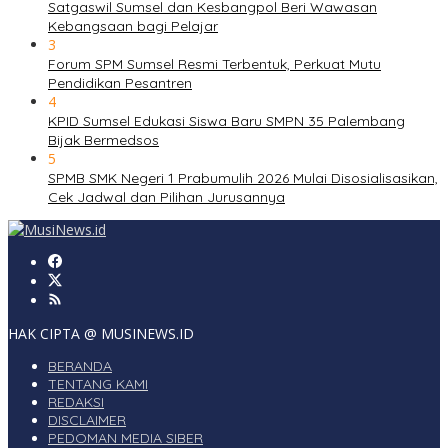
Satgaswil Sumsel dan Kesbangpol Beri Wawasan
Kebangsaan bagi Pelajar
3
Forum SPM Sumsel Resmi Terbentuk, Perkuat Mutu
Pendidikan Pesantren
4
KPID Sumsel Edukasi Siswa Baru SMPN 35 Palembang
Bijak Bermedsos
5
SPMB SMK Negeri 1 Prabumulih 2026 Mulai Disosialisasikan,
Cek Jadwal dan Pilihan Jurusannya
HAK CIPTA @ MUSINEWS.ID
BERANDA
TENTANG KAMI
REDAKSI
DISCLAIMER
PEDOMAN MEDIA SIBER