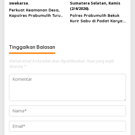
Perkuat Keamanan Desa,
Kapolres Prabumulih Turun
Polres Prabumulih Bekuk
Langsung Sambangi Pos
Kurir Sabu di Padat Karya:
Satkamling Kemang Tanduk
Modus Sembunyikan
Barang dalam Casing HP
Gagal Total!
Tinggalkan Balasan
Alamat email Anda tidak akan dipublikasikan.
Ruas yang wajib
ditandai
*