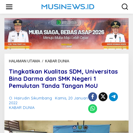
L
e
w
a
t
i
k
e
k
o
n
HALAMAN UTAMA
/
KABAR DUNIA
T
t
i
e
Tingkatkan Kualitas SDM, Universitas
n
n
g
Bina Darma dan SMK Negeri 1
k
Pemulutan Tanda Tangan MoU
a
t
O. Hairudin Sikumbang
Kamis, 20 Januari
k
2022
a
KABAR DUNIA
n
K
u
a
l