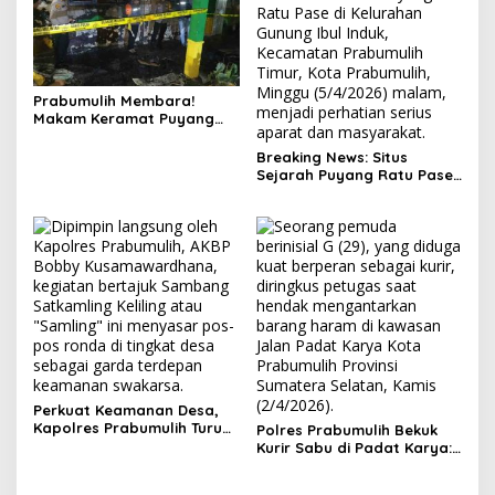
Prabumulih Membara!
Makam Keramat Puyang
Ratu Pase dan SMP
Muhammadiyah Terbakar
Breaking News: Situs
dalam Semalam
Sejarah Puyang Ratu Pase
Prabumulih Dilalap Api,
Polisi Pasang Garis Polisi!
Perkuat Keamanan Desa,
Kapolres Prabumulih Turun
Polres Prabumulih Bekuk
Langsung Sambangi Pos
Kurir Sabu di Padat Karya:
Satkamling Kemang Tanduk
Modus Sembunyikan
Barang dalam Casing HP