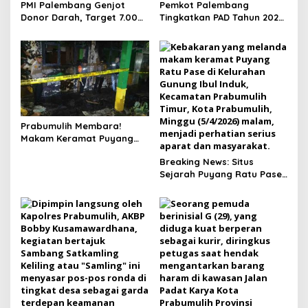
PMI Palembang Genjot
Pemkot Palembang
Donor Darah, Target 7.000
Tingkatkan PAD Tahun 2026
Kantong per Bulan
Lewat Strategi Pajak dan
Infrastruktur
Prabumulih Membara!
Makam Keramat Puyang
Ratu Pase dan SMP
Breaking News: Situs
Muhammadiyah Terbakar
Sejarah Puyang Ratu Pase
dalam Semalam
Prabumulih Dilalap Api,
Polisi Pasang Garis Polisi!