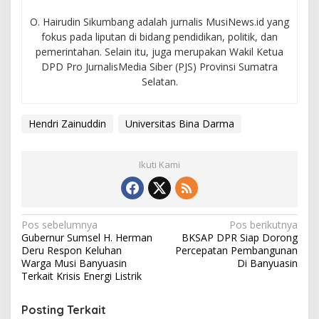
O. Hairudin Sikumbang adalah jurnalis MusiNews.id yang
fokus pada liputan di bidang pendidikan, politik, dan
pemerintahan. Selain itu, juga merupakan Wakil Ketua
DPD Pro JurnalisMedia Siber (PJS) Provinsi Sumatra
Selatan.
Hendri Zainuddin
Universitas Bina Darma
Ikuti Kami
N
Pos sebelumnya
Pos berikutnya
Gubernur Sumsel H. Herman
BKSAP DPR Siap Dorong
a
Deru Respon Keluhan
Percepatan Pembangunan
v
Warga Musi Banyuasin
Di Banyuasin
Terkait Krisis Energi Listrik
i
g
Posting Terkait