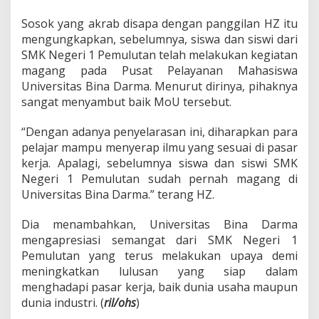
T
a
Sosok yang akrab disapa dengan panggilan HZ itu
n
mengungkapkan, sebelumnya, siswa dan siswi dari
d
SMK Negeri 1 Pemulutan telah melakukan kegiatan
a
magang pada Pusat Pelayanan Mahasiswa
T
Universitas Bina Darma. Menurut dirinya, pihaknya
a
n
sangat menyambut baik MoU tersebut.
g
a
“Dengan adanya penyelarasan ini, diharapkan para
n
pelajar mampu menyerap ilmu yang sesuai di pasar
M
kerja. Apalagi, sebelumnya siswa dan siswi SMK
o
U
Negeri 1 Pemulutan sudah pernah magang di
Universitas Bina Darma.” terang HZ.
Dia menambahkan, Universitas Bina Darma
mengapresiasi semangat dari SMK Negeri 1
Pemulutan yang terus melakukan upaya demi
meningkatkan lulusan yang siap dalam
menghadapi pasar kerja, baik dunia usaha maupun
dunia industri. (
ril/ohs
)