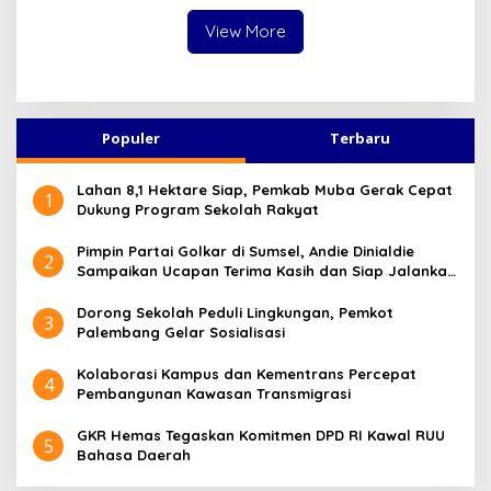
Gagal Total!
View More
Populer
Terbaru
Lahan 8,1 Hektare Siap, Pemkab Muba Gerak Cepat
1
Dukung Program Sekolah Rakyat
Pimpin Partai Golkar di Sumsel, Andie Dinialdie
2
Sampaikan Ucapan Terima Kasih dan Siap Jalankan
Amanah
Dorong Sekolah Peduli Lingkungan, Pemkot
3
Palembang Gelar Sosialisasi
Kolaborasi Kampus dan Kementrans Percepat
4
Pembangunan Kawasan Transmigrasi
GKR Hemas Tegaskan Komitmen DPD RI Kawal RUU
5
Bahasa Daerah