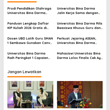
a
s
Prodi Pendidikan Olahraga
Universitas Bina Darma
Universitas Bina Darma
Jalin Kerja Sama dengan
i
Raih Akreditasi Unggul
Tongmyong Korea
p
Panduan Lengkap Daftar
Universitas Bina Darma Rilis
KIP Kuliah 2026 Gratis di
Beasiswa Khusus Guru dan
o
Kampus Universitas Bina
Alumni
s
Darma
Dosen UBD Latih Guru SMAN
Perkuat Jejaring ASEAN,
1 Sembawa Gunakan Canva
Universitas Bina Darma
AI
Ikuti Mobility Program 2026
Universitas Bina Darma
Mahasiswi Universitas Bina
Raih Peringkat 1 Capaian
Darma Lolos Finalis Cek Ayu
IKU PTS 2025
Palembang 2026
Jangan Lewatkan