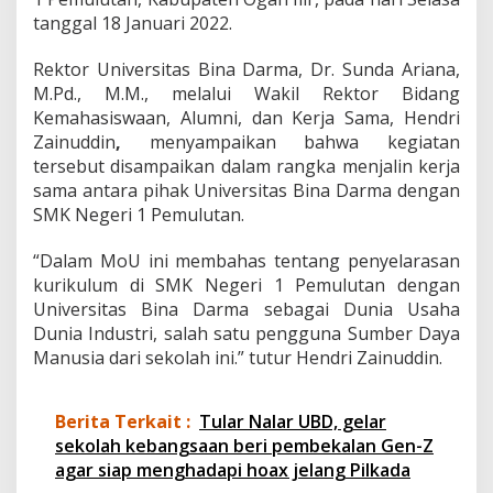
r
tanggal 18 Januari 2022.
m
a
Rektor Universitas Bina Darma, Dr. Sunda Ariana,
d
a
M.Pd., M.M., melalui Wakil Rektor Bidang
n
Kemahasiswaan, Alumni, dan Kerja Sama, Hendri
S
Zainuddin
,
menyampaikan bahwa kegiatan
M
tersebut disampaikan dalam rangka menjalin kerja
K
sama antara pihak Universitas Bina Darma dengan
N
e
SMK Negeri 1 Pemulutan.
g
e
“Dalam MoU ini membahas tentang penyelarasan
r
kurikulum di SMK Negeri 1 Pemulutan dengan
i
Universitas Bina Darma sebagai Dunia Usaha
1
P
Dunia Industri, salah satu pengguna Sumber Daya
e
Manusia dari sekolah ini.” tutur Hendri Zainuddin.
m
u
l
Berita Terkait :
Tular Nalar UBD, gelar
u
sekolah kebangsaan beri pembekalan Gen-Z
t
a
agar siap menghadapi hoax jelang Pilkada
n