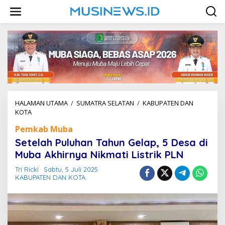
L
e
w
a
t
i
k
e
k
o
n
HALAMAN UTAMA
/
SUMATRA SELATAN
/
KABUPATEN DAN
t
KOTA
S
e
e
n
Pemkab Muba
t
e
Setelah Puluhan Tahun Gelap, 5 Desa di
l
Muba Akhirnya Nikmati Listrik PLN
a
h
Tri Ricki
Sabtu, 5 Juli 2025
P
KABUPATEN DAN KOTA
u
l
u
h
a