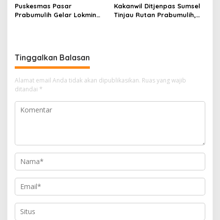
Puskesmas Pasar
Kakanwil Ditjenpas Sumsel
Prabumulih Gelar Lokmin
Tinjau Rutan Prabumulih,
Lintas Sektor Triwulan
Bahas Pembinaan WBP
hingga Rencana
Pembangunan Bapas Baru
Tinggalkan Balasan
Alamat email Anda tidak akan dipublikasikan.
Ruas yang wajib
ditandai
*