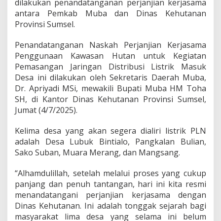
dilakukan penandatanganan perjanjian kerjasama
h
antara Pemkab Muba dan Dinas Kehutanan
i
r
Provinsi Sumsel.
n
y
Penandatanganan Naskah Perjanjian Kerjasama
a
Penggunaan Kawasan Hutan untuk Kegiatan
N
Pemasangan Jaringan Distribusi Listrik Masuk
i
k
Desa ini dilakukan oleh Sekretaris Daerah Muba,
m
Dr. Apriyadi MSi, mewakili Bupati Muba HM Toha
a
SH, di Kantor Dinas Kehutanan Provinsi Sumsel,
t
Jumat (4/7/2025).
i
L
i
Kelima desa yang akan segera dialiri listrik PLN
s
adalah Desa Lubuk Bintialo, Pangkalan Bulian,
t
Sako Suban, Muara Merang, dan Mangsang.
r
i
“Alhamdulillah, setelah melalui proses yang cukup
k
P
panjang dan penuh tantangan, hari ini kita resmi
L
menandatangani perjanjian kerjasama dengan
N
Dinas Kehutanan. Ini adalah tonggak sejarah bagi
masyarakat lima desa yang selama ini belum