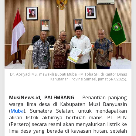
n
T
a
h
u
n
G
e
l
a
p
,
5
D
Dr. Apriyadi MSi, mewakili Bupati Muba HM Toha SH, di Kantor Dinas
e
Kehutanan Provinsi Sumsel, Jumat (4/7/2025).
s
a
d
MusiNews.id, PALEMBANG
– Penantian panjang
i
warga lima desa di Kabupaten Musi Banyuasin
M
(
Muba
), Sumatera Selatan, untuk mendapatkan
u
aliran listrik akhirnya berbuah manis. PT PLN
b
a
(Persero) secara resmi akan menyalurkan listrik ke
A
lima desa yang berada di kawasan hutan, setelah
k