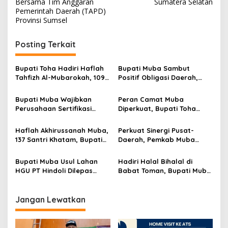
Bersama Tim Anggaran
Sumatera Selatan
i
Pemerintah Daerah (TAPD)
Provinsi Sumsel
g
a
Posting Terkait
s
i
Bupati Toha Hadiri Haflah
Bupati Muba Sambut
p
Tahfizh Al-Mubarokah, 109
Positif Obligasi Daerah,
Santri dan Angkatan
Dinilai Jadi Solusi Baru
o
Pertama Takhrij Resmi
Percepat Pembangunan
Bupati Muba Wajibkan
Peran Camat Muba
Diwisuda
s
Perusahaan Sertifikasi
Diperkuat, Bupati Toha
Tenaga Kerja, SDM Lokal
Minta Turun Langsung dan
Disiapkan Bersaing
Percepat Layanan
Haflah Akhirussanah Muba,
Perkuat Sinergi Pusat-
Nasional
137 Santri Khatam, Bupati
Daerah, Pemkab Muba
Tegaskan Pendidikan
Konsultasi Strategis ke
Agama Benteng Generasi
Ditjen Otda Kemendagri
Bupati Muba Usul Lahan
Hadiri Halal Bihalal di
HGU PT Hindoli Dilepas
Babat Toman, Bupati Muba
untuk Minyak Rakyat,
Ajak Warga Kompak
Gubernur Sumsel Beri
Bangun Daerah
Lampu Hijau?
Jangan Lewatkan