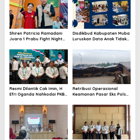
Shiren Patricia Ramadani
Disdikbud Kabupaten Muba
Juara 1 Prabu Fight Night
Luruskan Data Anak Tidak
Vol. 1 di Prabumulih
Sekolah yang Beredar
Resmi Dilantik Cak Imin, H
Retribusi Operasional
Efri Oganda Nahkodai PKB
Keamanan Pasar Eks Polsek
Prabumulih Periode 2026–
Prabumulih Timur Jadi
2031, Fokus Kaderisasi dan
Sorotan, Pemkot Siap
Aspirasi Rakyat
Tempuh Jalur Hukum