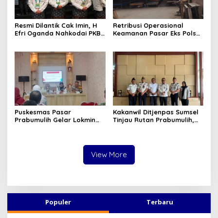
Resmi Dilantik Cak Imin, H
Retribusi Operasional
Efri Oganda Nahkodai PKB
Keamanan Pasar Eks Polsek
Prabumulih Periode 2026–
Prabumulih Timur Jadi
2031, Fokus Kaderisasi dan
Sorotan, Pemkot Siap
Aspirasi Rakyat
Tempuh Jalur Hukum
Puskesmas Pasar
Kakanwil Ditjenpas Sumsel
Prabumulih Gelar Lokmin
Tinjau Rutan Prabumulih,
Lintas Sektor Triwulan
Bahas Pembinaan WBP
hingga Rencana
Pembangunan Bapas Baru
View More
Populer
Terbaru