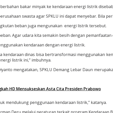
n berbahan bakar minyak ke kendaraan energi listrik diseb
rusahaan swasta agar SPKLU ini dapat menyebar. Bila per
gkutan beban juga mengunakan energi listrik tersebut.
ban. Agar udara kita semakin besih dengan pemanfaatan en
enggunakan kendaraan dengan energi listrik.
 kendaraan dinas bisa bertransformasi menggunakan kendar
gi listrik ini,” imbuhnya.
yanto mengatakan, SPKLU Demang Lebar Daun merupakan 
ngkah HD Mensukseskan Asta Cita Presiden Prabowo
tuk mendukung penggunaan kendaraan listrik,” katanya.
Herman Deru melalui peraturan terkait program Kendaraan B