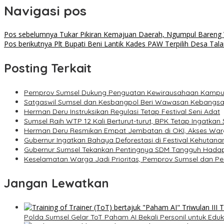
Navigasi pos
Pos sebelumnya
Tukar Pikiran Kemajuan Daerah, Ngumpul Bareng
Pos berikutnya
Plt Bupati Beni Lantik Kades PAW Terpilih Desa Ta
Posting Terkait
Pemprov Sumsel Dukung Penguatan Kewirausahaan Kamp
Satgaswil Sumsel dan Kesbangpol Beri Wawasan Kebangsaa
Herman Deru Instruksikan Regulasi Tetap Festival Seni Adat
Sumsel Raih WTP 12 Kali Berturut-turut, BPK Tetap Ingatkan
Herman Deru Resmikan Empat Jembatan di OKI, Akses War
Gubernur Ingatkan Bahaya Deforestasi di Festival Kehutan
Gubernur Sumsel Tekankan Pentingnya SDM Tangguh Hadap
Keselamatan Warga Jadi Prioritas, Pemprov Sumsel dan 
Jangan Lewatkan
Polda Sumsel Gelar ToT Paham AI Bekali Personil untuk Eduk