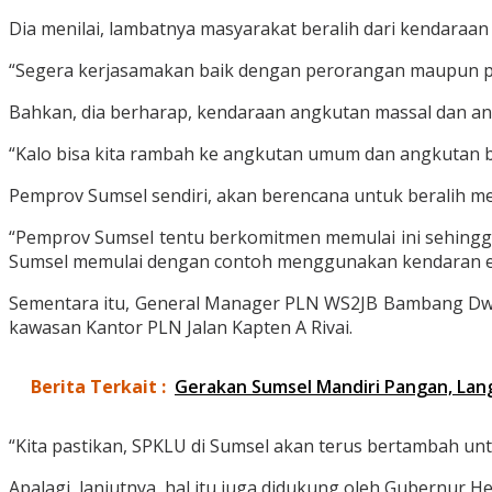
Dia menilai, lambatnya masyarakat beralih dari kendaraa
“Segera kerjasamakan baik dengan perorangan maupun pe
Bahkan, dia berharap, kendaraan angkutan massal dan an
“Kalo bisa kita rambah ke angkutan umum dan angkutan be
Pemprov Sumsel sendiri, akan berencana untuk beralih m
“Pemprov Sumsel tentu berkomitmen memulai ini sehingga
Sumsel memulai dengan contoh menggunakan kendaran ener
Sementara itu, General Manager PLN WS2JB Bambang Dwi
kawasan Kantor PLN Jalan Kapten A Rivai.
Berita Terkait :
Gerakan Sumsel Mandiri Pangan, La
“Kita pastikan, SPKLU di Sumsel akan terus bertambah un
Apalagi, lanjutnya, hal itu juga didukung oleh Gubernur 