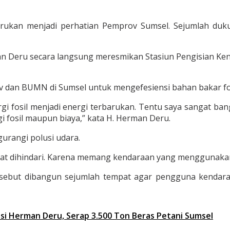
rukan menjadi perhatian Pemprov Sumsel. Sejumlah duku
rman Deru secara langsung meresmikan Stasiun Pengisian K
an BUMN di Sumsel untuk mengefesiensi bahan bakar fosil
gi fosil menjadi energi terbarukan. Tentu saya sangat bang
i fosil maupun biaya,” kata H. Herman Deru.
gurangi polusi udara.
apat dihindari. Karena memang kendaraan yang menggunakan e
ebut dibangun sejumlah tempat agar pengguna kendaraan
asi Herman Deru, Serap 3.500 Ton Beras Petani Sumsel