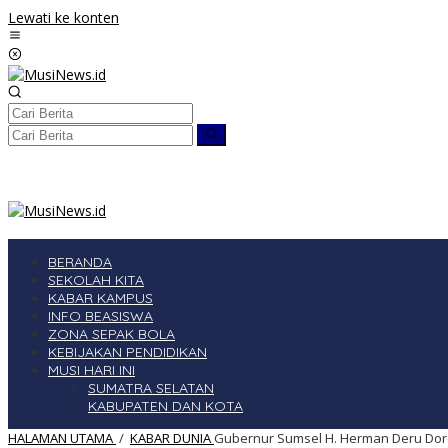
Lewati ke konten
BERANDA
SEKOLAH KITA
KABAR KAMPUS
INFO BEASISWA
ZONA SEPAK BOLA
KEBIJAKAN PENDIDIKAN
MUSI HARI INI
SUMATRA SELATAN
KABUPATEN DAN KOTA
HALAMAN UTAMA
/
KABAR DUNIA
Gubernur Sumsel H. Herman Deru Dor