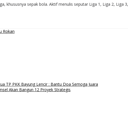
 khususnya sepak bola. Aktif menulis seputar Liga 1, Liga 2, Liga 3
lu Rokan
tua TP PKK Bayung Lencir : Bantu Doa Semoga Juara
msel Akan Bangun 12 Proyek Strategis