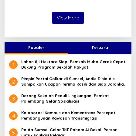
Langsung Sambangi Pos
Modus Sembunyikan
Satkamling Kemang Tanduk
Barang dalam Casing HP
Gagal Total!
View More
Populer
Terbaru
Lahan 8,1 Hektare Siap, Pemkab Muba Gerak Cepat
1
Dukung Program Sekolah Rakyat
Pimpin Partai Golkar di Sumsel, Andie Dinialdie
2
Sampaikan Ucapan Terima Kasih dan Siap Jalankan
Amanah
Dorong Sekolah Peduli Lingkungan, Pemkot
3
Palembang Gelar Sosialisasi
Kolaborasi Kampus dan Kementrans Percepat
4
Pembangunan Kawasan Transmigrasi
Polda Sumsel Gelar ToT Paham AI Bekali Personil
5
untuk Edukasi Pelajar