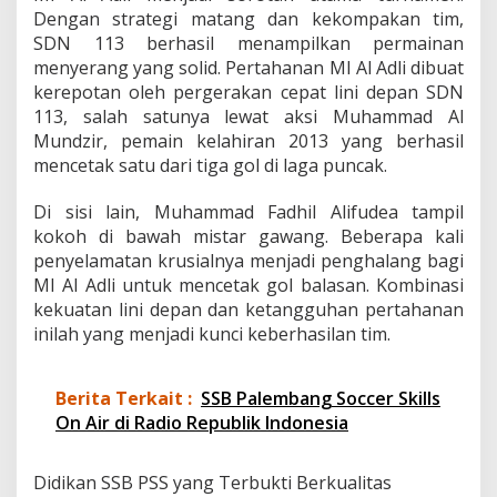
a
Dengan strategi matang dan kekompakan tim,
r
SDN 113 berhasil menampilkan permainan
S
menyerang yang solid. Pertahanan MI Al Adli dibuat
D
kerepotan oleh pergerakan cepat lini depan SDN
s
e
113, salah satunya lewat aksi Muhammad Al
-
Mundzir, pemain kelahiran 2013 yang berhasil
K
mencetak satu dari tiga gol di laga puncak.
o
t
Di sisi lain, Muhammad Fadhil Alifudea tampil
a
kokoh di bawah mistar gawang. Beberapa kali
penyelamatan krusialnya menjadi penghalang bagi
MI Al Adli untuk mencetak gol balasan. Kombinasi
kekuatan lini depan dan ketangguhan pertahanan
inilah yang menjadi kunci keberhasilan tim.
Berita Terkait :
SSB Palembang Soccer Skills
On Air di Radio Republik Indonesia
Didikan SSB PSS yang Terbukti Berkualitas