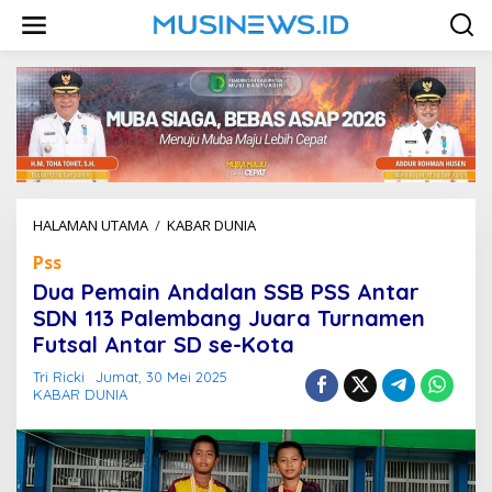
L
e
w
a
t
i
k
e
k
o
n
HALAMAN UTAMA
/
KABAR DUNIA
D
t
u
e
Pss
a
n
P
Dua Pemain Andalan SSB PSS Antar
e
SDN 113 Palembang Juara Turnamen
m
Futsal Antar SD se-Kota
a
i
Tri Ricki
Jumat, 30 Mei 2025
n
KABAR DUNIA
A
n
d
a
l