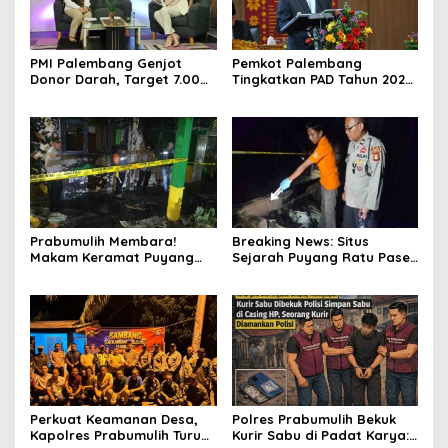
PMI Palembang Genjot
Pemkot Palembang
Donor Darah, Target 7.000
Tingkatkan PAD Tahun 2026
Kantong per Bulan
Lewat Strategi Pajak dan
Infrastruktur
Prabumulih Membara!
Breaking News: Situs
Makam Keramat Puyang
Sejarah Puyang Ratu Pase
Ratu Pase dan SMP
Prabumulih Dilalap Api,
Muhammadiyah Terbakar
Polisi Pasang Garis Polisi!
dalam Semalam
Perkuat Keamanan Desa,
Polres Prabumulih Bekuk
Kapolres Prabumulih Turun
Kurir Sabu di Padat Karya: