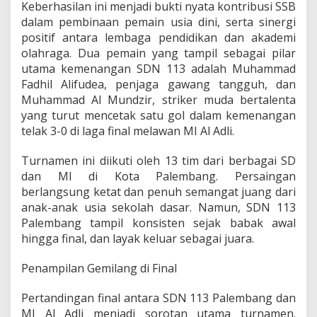
Keberhasilan ini menjadi bukti nyata kontribusi SSB
a
n
dalam pembinaan pemain usia dini, serta sinergi
g
positif antara lembaga pendidikan dan akademi
J
olahraga. Dua pemain yang tampil sebagai pilar
u
utama kemenangan SDN 113 adalah Muhammad
a
Fadhil Alifudea, penjaga gawang tangguh, dan
r
a
Muhammad Al Mundzir, striker muda bertalenta
T
yang turut mencetak satu gol dalam kemenangan
u
telak 3-0 di laga final melawan MI Al Adli.
r
n
Turnamen ini diikuti oleh 13 tim dari berbagai SD
a
m
dan MI di Kota Palembang. Persaingan
e
berlangsung ketat dan penuh semangat juang dari
n
anak-anak usia sekolah dasar. Namun, SDN 113
F
Palembang tampil konsisten sejak babak awal
u
t
hingga final, dan layak keluar sebagai juara.
s
a
Penampilan Gemilang di Final
l
A
Pertandingan final antara SDN 113 Palembang dan
n
MI Al Adli menjadi sorotan utama turnamen.
t