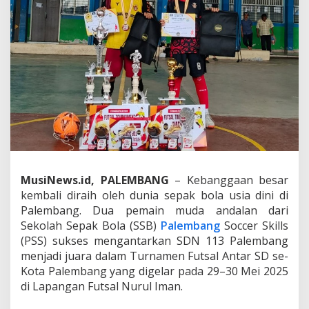
a
n
S
S
B
P
S
S
A
n
t
a
r
S
MusiNews.id, PALEMBANG
– Kebanggaan besar
D
N
kembali diraih oleh dunia sepak bola usia dini di
1
Palembang. Dua pemain muda andalan dari
1
Sekolah Sepak Bola (SSB)
Palembang
Soccer Skills
3
(PSS) sukses mengantarkan SDN 113 Palembang
P
a
menjadi juara dalam Turnamen Futsal Antar SD se-
l
Kota Palembang yang digelar pada 29–30 Mei 2025
e
di Lapangan Futsal Nurul Iman.
m
b