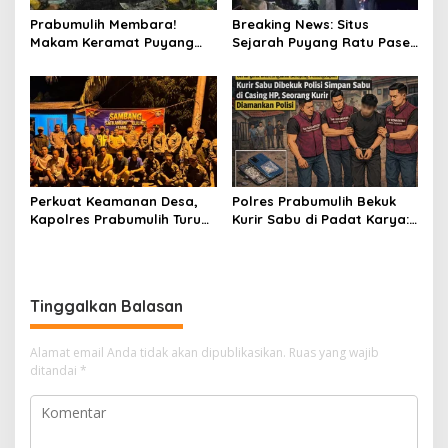
Prabumulih Membara!
Breaking News: Situs
Makam Keramat Puyang
Sejarah Puyang Ratu Pase
Ratu Pase dan SMP
Prabumulih Dilalap Api,
Muhammadiyah Terbakar
Polisi Pasang Garis Polisi!
dalam Semalam
Perkuat Keamanan Desa,
Polres Prabumulih Bekuk
Kapolres Prabumulih Turun
Kurir Sabu di Padat Karya:
Langsung Sambangi Pos
Modus Sembunyikan
Satkamling Kemang Tanduk
Barang dalam Casing HP
Gagal Total!
Tinggalkan Balasan
Alamat email Anda tidak akan dipublikasikan.
Ruas yang wajib
ditandai
*