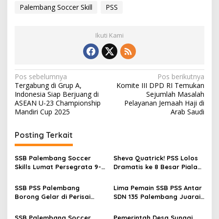
Palembang Soccer Skill
PSS
Ikuti Kami
N
Pos sebelumnya
Pos berikutnya
Tergabung di Grup A,
Komite III DPD RI Temukan
a
Indonesia Siap Berjuang di
Sejumlah Masalah
v
ASEAN U-23 Championship
Pelayanan Jemaah Haji di
Mandiri Cup 2025
Arab Saudi
i
g
Posting Terkait
a
s
SSB Palembang Soccer
Sheva Quatrick! PSS Lolos
Skills Lumat Persegrata 9-0
Dramatis ke 8 Besar Piala
i
di Piala Soeratin U-13
Gubernur Sumsel U15
p
Sumsel 2025
SSB PSS Palembang
Lima Pemain SSB PSS Antar
Borong Gelar di Perisai
SDN 135 Palembang Juarai
o
Cup: Juara, Top Skor, dan
Turnamen Antar Sekolah
s
Best Kiper!
Se-Kota Palembang
SSB Palembang Soccer
Pemerintah Desa Sungai