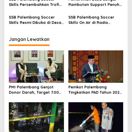
Skills Persembahkan Trofi
Rambutan Support Penuh
Perdana Pasca Lebaran
SSB PSS
SSB Palembang Soccer
SSB Palembang Soccer
Skills Resmi Dibuka di Desa
Skills On Air di Radio
Sungai Rambutan
Republik Indonesia
Kabupaten Ogan Ilir
Jangan Lewatkan
PMI Palembang Genjot
Pemkot Palembang
Donor Darah, Target 7.000
Tingkatkan PAD Tahun 2026
Kantong per Bulan
Lewat Strategi Pajak dan
Infrastruktur