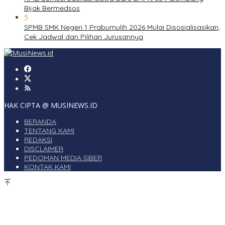
Bijak Bermedsos
5
SPMB SMK Negeri 1 Prabumulih 2026 Mulai Disosialisasikan,
Cek Jadwal dan Pilihan Jurusannya
HAK CIPTA @ MUSINEWS.ID
BERANDA
TENTANG KAMI
REDAKSI
DISCLAIMER
PEDOMAN MEDIA SIBER
KONTAK KAMI