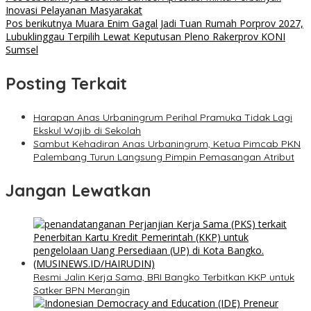
Inovasi Pelayanan Masyarakat
Pos berikutnya
Muara Enim Gagal Jadi Tuan Rumah Porprov 2027,
Lubuklinggau Terpilih Lewat Keputusan Pleno Rakerprov KONI
Sumsel
Posting Terkait
Harapan Anas Urbaningrum Perihal Pramuka Tidak Lagi
Ekskul Wajib di Sekolah
Sambut Kehadiran Anas Urbaningrum, Ketua Pimcab PKN
Palembang Turun Langsung Pimpin Pemasangan Atribut
Jangan Lewatkan
​Resmi Jalin Kerja Sama, BRI Bangko Terbitkan KKP untuk
Satker BPN Merangin