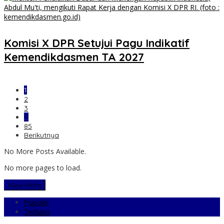
Komisi X DPR Setujui Pagu Indikatif
Kemendikdasmen TA 2027
1
2
3
…
85
Berikutnya
No More Posts Available.
No more pages to load.
View More
Populer
Terbaru