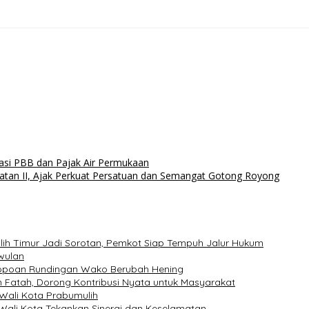
asi PBB dan Pajak Air Permukaan
tan II, Ajak Perkuat Persatuan dan Semangat Gotong Royong
lih Timur Jadi Sorotan, Pemkot Siap Tempuh Jalur Hukum
wulan
ndopoan Rundingan Wako Berubah Hening
 Fatah, Dorong Kontribusi Nyata untuk Masyarakat
Wali Kota Prabumulih
Wali Kota Tekankan Sinergi dan Keselamatan