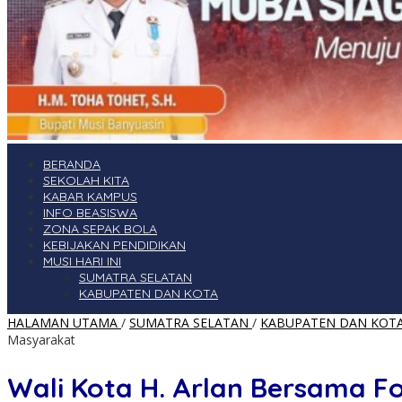
BERANDA
SEKOLAH KITA
KABAR KAMPUS
INFO BEASISWA
ZONA SEPAK BOLA
KEBIJAKAN PENDIDIKAN
MUSI HARI INI
SUMATRA SELATAN
KABUPATEN DAN KOTA
HALAMAN UTAMA
/
SUMATRA SELATAN
/
KABUPATEN DAN KOT
Masyarakat
Wali Kota H. Arlan Bersama Fo