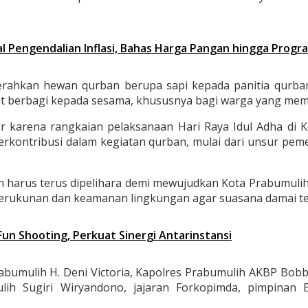
l Pengendalian Inflasi, Bahas Harga Pangan hingga Progr
erahkan hewan qurban berupa sapi kepada panitia qurba
at berbagi kepada sesama, khususnya bagi warga yang me
arena rangkaian pelaksanaan Hari Raya Idul Adha di Kot
rkontribusi dalam kegiatan qurban, mulai dari unsur peme
an harus terus dipelihara demi mewujudkan Kota Prabumulih 
erukunan dan keamanan lingkungan agar suasana damai tet
 Fun Shooting, Perkuat Sinergi Antarinstansi
rabumulih H. Deni Victoria, Kapolres Prabumulih AKBP Bo
ulih Sugiri Wiryandono, jajaran Forkopimda, pimpin