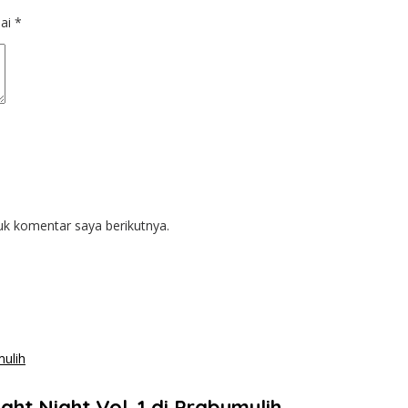
dai
*
uk komentar saya berikutnya.
ght Night Vol. 1 di Prabumulih