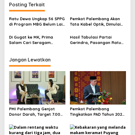
a
Posting Terkait
s
i
Ratu Dewa Ungkap 56 SPPG
Pemkot Palembang Akan
p
di Program MBG Belum Laik
Tata Kabel Optik, Dimulai
Sanitasi
dari Kecamatan Prioritas
o
Di Gugat ke MK, Prima
Hasil Tabulasi Partai
s
Salam Cari Seragam
Gerindra, Pasangan Ratu
Pelantikan di Jakarta
Dewa dan Prima Salam
Raih 47 Persen Suara di
Pilkada Kota Palembang
Jangan Lewatkan
PMI Palembang Genjot
Pemkot Palembang
Donor Darah, Target 7.000
Tingkatkan PAD Tahun 2026
Kantong per Bulan
Lewat Strategi Pajak dan
Infrastruktur