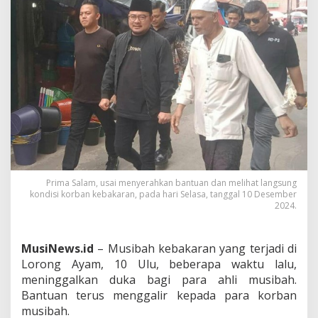
k
a
n
B
a
n
t
u
a
n
B
a
g
i
Prima Salam, usai menyerahkan bantuan dan melihat langsung
K
kondisi korban kebakaran, pada hari Selasa, tanggal 10 Desember
o
2024.
r
b
a
MusiNews.id
– Musibah kebakaran yang terjadi di
n
K
Lorong Ayam, 10 Ulu, beberapa waktu lalu,
e
meninggalkan duka bagi para ahli musibah.
b
Bantuan terus menggalir kepada para korban
a
musibah.
k