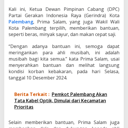
a
r
Kali ini, Ketua Dewan Pimpinan Cabang (DPC)
a
Partai Gerakan Indonesia Raya (Gerindra) Kota
n
Palembang
, Prima Salam, yang juga Wakil Wali
d
Kota Palembang terpilih, memberikan bantuan,
i
seperti beras, minyak sayur, dan makan cepat saji.
1
0
U
“Dengan adanya bantuan ini, semoga dapat
l
meringankan para ahli musibah, ini adalah
u
musibah bagi kita semua.” kata Prima Salam, usai
menyerahkan bantuan dan melihat langsung
kondisi korban kebakaran, pada hari Selasa,
tanggal 10 Desember 2024.
Berita Terkait :
Pemkot Palembang Akan
Tata Kabel Optik, Dimulai dari Kecamatan
Prioritas
Selain memberikan bantuan, Prima Salam juga