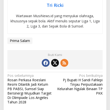
Tri Ricki
Wartawan MusiNews.id yang menyukai olahraga,
khususnya sepak bola. Aktif menulis seputar Liga 1, Liga
2, Liga 3, dan Sepak Bola di Sumsel.
Prima Salam
Ikuti Kami
N
Pos sebelumnya
Pos berikutnya
Rosan Perkasa Roeslani
Pj Bupati H Sandi Fahlepi
a
Resmi Dilantik Jadi Ketum
Tinjau Perpustakaan
v
PB PABSI, Sumsel Siap
Kelurahan Ngulak Binaan TP
Bersinergi Wujudkan Target
PKK
i
Di Olimpiade Los Angeles
Tahun 2028
g