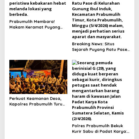
Prabumulih Membara!
Makam Keramat Puyang
Ratu Pase dan SMP
Muhammadiyah Terbakar
dalam Semalam
Breaking News: Situs
Sejarah Puyang Ratu Pase
Prabumulih Dilalap Api,
Polisi Pasang Garis Polisi!
Perkuat Keamanan Desa,
Kapolres Prabumulih Turun
Langsung Sambangi Pos
Satkamling Kemang Tanduk
Polres Prabumulih Bekuk
Kurir Sabu di Padat Karya:
Modus Sembunyikan