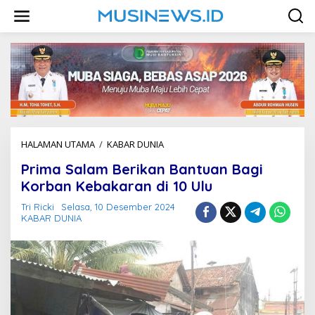
L
e
w
a
t
i
k
e
k
o
n
HALAMAN UTAMA
/
KABAR DUNIA
P
t
r
e
Prima Salam Berikan Bantuan Bagi
i
n
m
Korban Kebakaran di 10 Ulu
a
Tri Ricki
Selasa, 10 Desember 2024
S
KABAR DUNIA
a
l
a
m
B
e
r
i