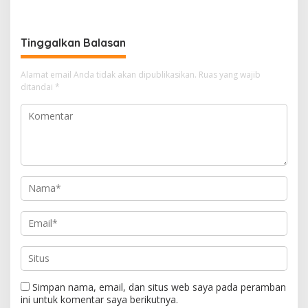
Barang dalam Casing HP
Gagal Total!
Tinggalkan Balasan
Alamat email Anda tidak akan dipublikasikan.
Ruas yang wajib
ditandai
*
Simpan nama, email, dan situs web saya pada peramban
ini untuk komentar saya berikutnya.