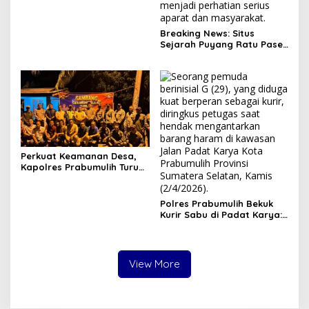
Ratu Pase dan SMP
Muhammadiyah Terbakar
dalam Semalam
Breaking News: Situs
Sejarah Puyang Ratu Pase
Prabumulih Dilalap Api,
Polisi Pasang Garis Polisi!
Perkuat Keamanan Desa,
Kapolres Prabumulih Turun
Langsung Sambangi Pos
Satkamling Kemang Tanduk
Polres Prabumulih Bekuk
Kurir Sabu di Padat Karya:
Modus Sembunyikan
Barang dalam Casing HP
Gagal Total!
View More