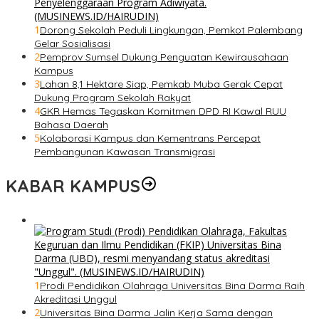
1
Dorong Sekolah Peduli Lingkungan, Pemkot Palembang
Gelar Sosialisasi
2
Pemprov Sumsel Dukung Penguatan Kewirausahaan
Kampus
3
Lahan 8,1 Hektare Siap, Pemkab Muba Gerak Cepat
Dukung Program Sekolah Rakyat
4
GKR Hemas Tegaskan Komitmen DPD RI Kawal RUU
Bahasa Daerah
5
Kolaborasi Kampus dan Kementrans Percepat
Pembangunan Kawasan Transmigrasi
KABAR KAMPUS
1
Prodi Pendidikan Olahraga Universitas Bina Darma Raih
Akreditasi Unggul
2
Universitas Bina Darma Jalin Kerja Sama dengan