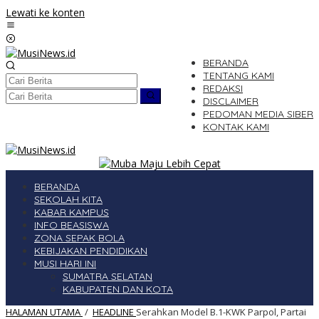
Lewati ke konten
BERANDA
TENTANG KAMI
REDAKSI
DISCLAIMER
PEDOMAN MEDIA SIBER
KONTAK KAMI
BERANDA
SEKOLAH KITA
KABAR KAMPUS
INFO BEASISWA
ZONA SEPAK BOLA
KEBIJAKAN PENDIDIKAN
MUSI HARI INI
SUMATRA SELATAN
KABUPATEN DAN KOTA
HALAMAN UTAMA
/
HEADLINE
Serahkan Model B.1-KWK Parpol, Partai