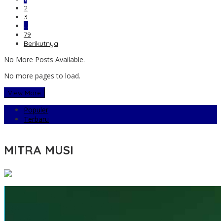
2
3
…
79
Berikutnya
No More Posts Available.
No more pages to load.
View More
Populer
Terbaru
MITRA MUSI