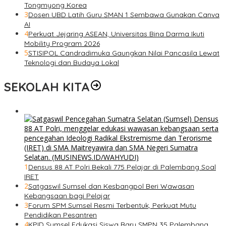
Tongmyong Korea
3
Dosen UBD Latih Guru SMAN 1 Sembawa Gunakan Canva
AI
4
Perkuat Jejaring ASEAN, Universitas Bina Darma Ikuti
Mobility Program 2026
5
STISIPOL Candradimuka Gaungkan Nilai Pancasila Lewat
Teknologi dan Budaya Lokal
SEKOLAH KITA
1
Densus 88 AT Polri Bekali 775 Pelajar di Palembang Soal
IRET
2
Satgaswil Sumsel dan Kesbangpol Beri Wawasan
Kebangsaan bagi Pelajar
3
Forum SPM Sumsel Resmi Terbentuk, Perkuat Mutu
Pendidikan Pesantren
4
KPID Sumsel Edukasi Siswa Baru SMPN 35 Palembang