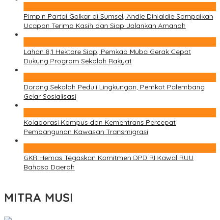
1
Pimpin Partai Golkar di Sumsel, Andie Dinialdie Sampaikan
Ucapan Terima Kasih dan Siap Jalankan Amanah
2
Lahan 8,1 Hektare Siap, Pemkab Muba Gerak Cepat
Dukung Program Sekolah Rakyat
3
Dorong Sekolah Peduli Lingkungan, Pemkot Palembang
Gelar Sosialisasi
4
Kolaborasi Kampus dan Kementrans Percepat
Pembangunan Kawasan Transmigrasi
5
GKR Hemas Tegaskan Komitmen DPD RI Kawal RUU
Bahasa Daerah
MITRA MUSI