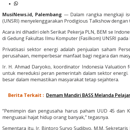
MusiNews.id, Palembang
— Dalam rangka mengkaji isu 
(UNSRI) menyelenggarakan Prodigious Talkshow dengan te
Acara ini dihadiri oleh Serikat Pekerja PLN, BEM se Indo
di Gedung Fakultas Ilmu Komputer (Fasilkom) UNSRI pada 
Privatisasi sektor energi adalah penjualan saham Per
perusahaan, memperbesar manfaat bagi negara dan masya
Ir. H. Ahmad Daryoko, koordinator Indonesia Valuation 
untuk mereduksi peran pemerintah dalam sektor energi
besar dalam memastikan masyarakat tetap sejahtera.
Berita Terkait :
Demam Mandiri BASS Melanda Pelajar
“Pemimpin dan pengusaha harus paham UUD 45 dan Kon
menguasai hajat hidup orang banyak,” tegasnya.
Sementara itu, Ir. Bintoro Suryo Sudibyo, M.M, Sekretari