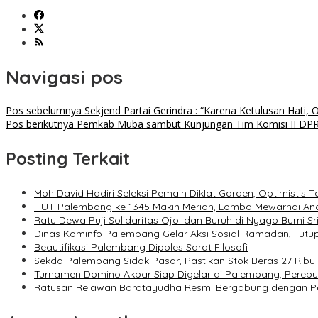
Navigasi pos
Pos sebelumnya
Sekjend Partai Gerindra : “Karena Ketulusan Hati
Pos berikutnya
Pemkab Muba sambut Kunjungan Tim Komisi II DPR
Posting Terkait
Moh David Hadiri Seleksi Pemain Diklat Garden, Optimistis
HUT Palembang ke-1345 Makin Meriah, Lomba Mewarnai Ana
Ratu Dewa Puji Solidaritas Ojol dan Buruh di Nyago Bumi Sr
Dinas Kominfo Palembang Gelar Aksi Sosial Ramadan, Tut
Beautifikasi Palembang Dipoles Sarat Filosofi
Sekda Palembang Sidak Pasar, Pastikan Stok Beras 27 Ri
Turnamen Domino Akbar Siap Digelar di Palembang, Perebu
Ratusan Relawan Baratayudha Resmi Bergabung dengan P