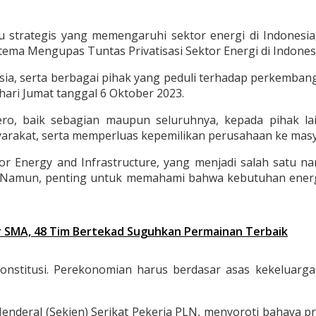
strategis yang memengaruhi sektor energi di Indonesia,
ma Mengupas Tuntas Privatisasi Sektor Energi di Indonesi
nesia, serta berbagai pihak yang peduli terhadap perkembang
hari Jumat tanggal 6 Oktober 2023.
sero, baik sebagian maupun seluruhnya, kepada pihak la
rakat, serta memperluas kepemilikan perusahaan ke masy
for Energy and Infrastructure, yang menjadi salah satu n
. Namun, penting untuk memahami bahwa kebutuhan energi
 SMA, 48 Tim Bertekad Suguhkan Permainan Terbaik
stitusi. Perekonomian harus berdasar asas kekeluarga
s Jenderal (Sekjen) Serikat Pekerja PLN, menyoroti bahaya 