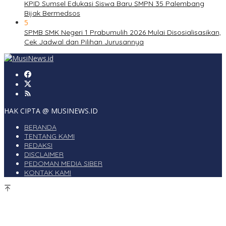
KPID Sumsel Edukasi Siswa Baru SMPN 35 Palembang
Bijak Bermedsos
5
SPMB SMK Negeri 1 Prabumulih 2026 Mulai Disosialisasikan,
Cek Jadwal dan Pilihan Jurusannya
HAK CIPTA @ MUSINEWS.ID
BERANDA
TENTANG KAMI
REDAKSI
DISCLAIMER
PEDOMAN MEDIA SIBER
KONTAK KAMI