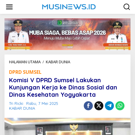
L
e
w
a
t
i
k
e
k
o
n
HALAMAN UTAMA
/
KABAR DUNIA
K
t
o
e
DPRD SUMSEL
m
n
i
Komisi V DPRD Sumsel Lakukan
s
Kunjungan Kerja ke Dinas Sosial dan
i
Dinas Kesehatan Yogyakarta
V
D
Tri Ricki
Rabu, 7 Mei 2025
P
KABAR DUNIA
R
D
S
u
m