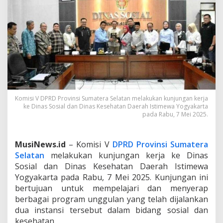
s
e
l
L
a
k
u
k
a
n
K
Komisi V DPRD Provinsi Sumatera Selatan melakukan kunjungan kerja
u
ke Dinas Sosial dan Dinas Kesehatan Daerah Istimewa Yogyakarta
n
pada Rabu, 7 Mei 2025.
j
u
n
MusiNews.id
– Komisi V
DPRD Provinsi Sumatera
g
Selatan
melakukan kunjungan kerja ke Dinas
a
Sosial dan Dinas Kesehatan Daerah Istimewa
n
K
Yogyakarta pada Rabu, 7 Mei 2025. Kunjungan ini
e
bertujuan untuk mempelajari dan menyerap
r
berbagai program unggulan yang telah dijalankan
j
dua instansi tersebut dalam bidang sosial dan
a
k
kesehatan.