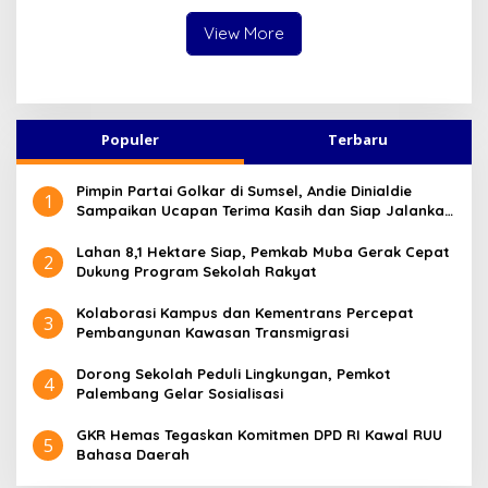
Gagal Total!
View More
Populer
Terbaru
Pimpin Partai Golkar di Sumsel, Andie Dinialdie
1
Sampaikan Ucapan Terima Kasih dan Siap Jalankan
Amanah
Lahan 8,1 Hektare Siap, Pemkab Muba Gerak Cepat
2
Dukung Program Sekolah Rakyat
Kolaborasi Kampus dan Kementrans Percepat
3
Pembangunan Kawasan Transmigrasi
Dorong Sekolah Peduli Lingkungan, Pemkot
4
Palembang Gelar Sosialisasi
GKR Hemas Tegaskan Komitmen DPD RI Kawal RUU
5
Bahasa Daerah