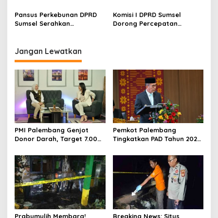
Digital di Diskominfo
Keamanan Daging dan
Lampung, Fokus Perkuat
Pengawasan Kesehatan
Pansus Perkebunan DPRD
Komisi I DPRD Sumsel
SPBE dan Layanan Publik
Hewan
Sumsel Serahkan
Dorong Percepatan
Rekomendasi ke Pemkab
Penegasan Batas Desa
Lahat, Soroti Perizinan
Marga Sungsang
hingga Konflik Lahan
Banyuasin
Jangan Lewatkan
PMI Palembang Genjot
Pemkot Palembang
Donor Darah, Target 7.000
Tingkatkan PAD Tahun 2026
Kantong per Bulan
Lewat Strategi Pajak dan
Infrastruktur
Prabumulih Membara!
Breaking News: Situs