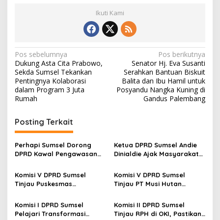
Ikuti Kami
N
Pos sebelumnya
Pos berikutnya
Dukung Asta Cita Prabowo,
Senator Hj. Eva Susanti
a
Sekda Sumsel Tekankan
Serahkan Bantuan Biskuit
v
Pentingnya Kolaborasi
Balita dan Ibu Hamil untuk
dalam Program 3 Juta
Posyandu Nangka Kuning di
i
Rumah
Gandus Palembang
g
Posting Terkait
a
s
Perhapi Sumsel Dorong
Ketua DPRD Sumsel Andie
i
DPRD Kawal Pengawasan
Dinialdie Ajak Masyarakat
p
Reklamasi Tambang
Sukseskan Sensus Ekonomi
Berbasis Teknologi
2026
Komisi V DPRD Sumsel
Komisi V DPRD Sumsel
o
Tinjau Puskesmas
Tinjau PT Musi Hutan
s
Payakabung, Pastikan
Persada, Pastikan
Kesiapan Penerapan KRIS
Penerapan K3 dan
Komisi I DPRD Sumsel
Komisi II DPRD Sumsel
dan Pelayanan Kesehatan
Kepesertaan BPJS Pekerja
Pelajari Transformasi
Tinjau RPH di OKI, Pastikan