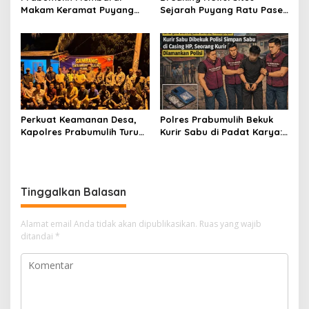
Makam Keramat Puyang
Sejarah Puyang Ratu Pase
Ratu Pase dan SMP
Prabumulih Dilalap Api,
Muhammadiyah Terbakar
Polisi Pasang Garis Polisi!
dalam Semalam
Perkuat Keamanan Desa,
Polres Prabumulih Bekuk
Kapolres Prabumulih Turun
Kurir Sabu di Padat Karya:
Langsung Sambangi Pos
Modus Sembunyikan
Satkamling Kemang Tanduk
Barang dalam Casing HP
Gagal Total!
Tinggalkan Balasan
Alamat email Anda tidak akan dipublikasikan.
Ruas yang wajib
ditandai
*