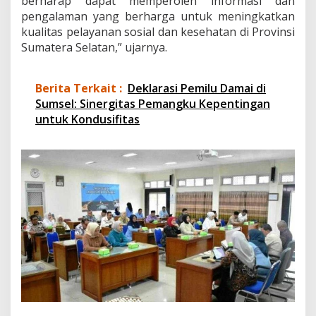
berharap dapat memperoleh informasi dan
a
pengalaman yang berharga untuk meningkatkan
t
kualitas pelayanan sosial dan kesehatan di Provinsi
a
Sumatera Selatan,” ujarnya.
n
Y
o
g
Berita Terkait :
Deklarasi Pemilu Damai di
y
Sumsel: Sinergitas Pemangku Kepentingan
a
untuk Kondusifitas
k
a
r
t
a