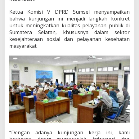
e
D
Ketua Komisi V DPRD Sumsel menyampaikan
i
bahwa kunjungan ini menjadi langkah konkret
n
untuk meningkatkan kualitas pelayanan publik di
a
s
Sumatera Selatan, khususnya dalam sektor
S
kesejahteraan sosial dan pelayanan kesehatan
o
masyarakat.
s
i
a
l
d
a
n
D
i
n
a
s
K
e
s
e
“Dengan adanya kunjungan kerja ini, kami
h