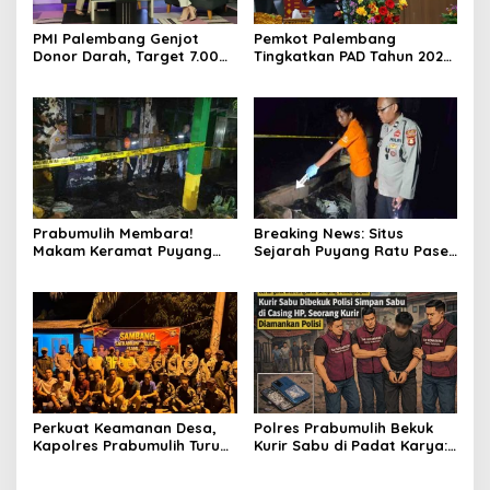
PMI Palembang Genjot
Pemkot Palembang
Donor Darah, Target 7.000
Tingkatkan PAD Tahun 2026
Kantong per Bulan
Lewat Strategi Pajak dan
Infrastruktur
Prabumulih Membara!
Breaking News: Situs
Makam Keramat Puyang
Sejarah Puyang Ratu Pase
Ratu Pase dan SMP
Prabumulih Dilalap Api,
Muhammadiyah Terbakar
Polisi Pasang Garis Polisi!
dalam Semalam
Perkuat Keamanan Desa,
Polres Prabumulih Bekuk
Kapolres Prabumulih Turun
Kurir Sabu di Padat Karya:
Langsung Sambangi Pos
Modus Sembunyikan
Satkamling Kemang Tanduk
Barang dalam Casing HP