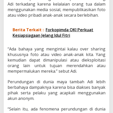
Adi terkadang karena kelalaian orang tua dalam
e
r
menggunakan media sosial, mempublikasikan foto
u
atau video pribadi anak-anak secara berlebihan.
n
d
u
Berita Terkait :
Forkopimda OKI Perkuat
n
Kesiapsiagaan Jelang Idul Fitri
g
a
n
“Ada bahaya yang mengintai kalau over sharing
D
i
khususnya foto atau video anak-anak kita. Yang
g
kemudian dapat dimanipulasi atau dieksploitasi
i
orang lain untuk tujuan merendahkan atau
t
mempermalukan mereka.” sebut Adi.
a
l
Perundungan di dunia maya tambah Adi lebih
berbahaya dampaknya karena bisa diakses banyak
pihak serta pelaku yang acapkali menggunakan
akun anonym.
“Selain itu, ada fenomena perundungan di dunia