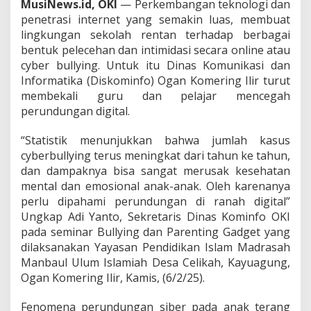
MusiNews.id, OKI
— Perkembangan teknologi dan
G
penetrasi internet yang semakin luas, membuat
u
lingkungan sekolah rentan terhadap berbagai
r
u
bentuk pelecehan dan intimidasi secara online atau
d
cyber bullying. Untuk itu Dinas Komunikasi dan
a
Informatika (Diskominfo) Ogan Komering Ilir turut
n
membekali guru dan pelajar mencegah
P
e
perundungan digital.
l
a
“Statistik menunjukkan bahwa jumlah kasus
j
cyberbullying terus meningkat dari tahun ke tahun,
a
dan dampaknya bisa sangat merusak kesehatan
r
P
mental dan emosional anak-anak. Oleh karenanya
e
perlu dipahami perundungan di ranah digital”
n
Ungkap Adi Yanto, Sekretaris Dinas Kominfo OKI
c
pada seminar Bullying dan Parenting Gadget yang
e
dilaksanakan Yayasan Pendidikan Islam Madrasah
g
a
Manbaul Ulum Islamiah Desa Celikah, Kayuagung,
h
Ogan Komering Ilir, Kamis, (6/2/25).
a
n
Fenomena perundungan siber pada anak terang
P