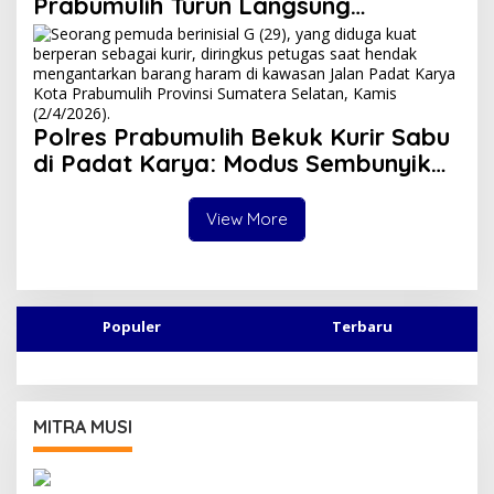
Prabumulih Turun Langsung
Sambangi Pos Satkamling Kemang
Tanduk
Polres Prabumulih Bekuk Kurir Sabu
di Padat Karya: Modus Sembunyikan
Barang dalam Casing HP Gagal
Total!
View More
Populer
Terbaru
MITRA MUSI