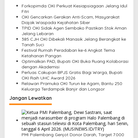
s
Forkopimda OKI Perkuat Kesiapsiagaan Jelang Idul
Fitri
i
OKI Gencarkan Gerakan Anti-Scam, Masyarakat
Diajak Waspada Kejahatan Siber
p
TPID OKI Sidak Agen Sembako Pastikan Stok Aman
o
Jelang Lebaran
385 CJH OKI Dibekali Manasik Jelang Berangkat ke
s
Tanah Suci
Festival Rumah Peradaban ke-6 Angkat Tema
Ketahanan Pangan
Optimalkan PAD, Bupati OKI Buka Ruang Kolaborasi
dengan Akademisi
Perluas Cakupan BPJS Gratis Bagi Warga, Bupati
OKI Raih UHC Award 2026
Relawan Pramuka OKI Turun ke Agam, Bantu 250
Keluarga Terdampak Banjir dan Longsor
Jangan Lewatkan
PMI Palembang Genjot Donor Darah, Target 7.000