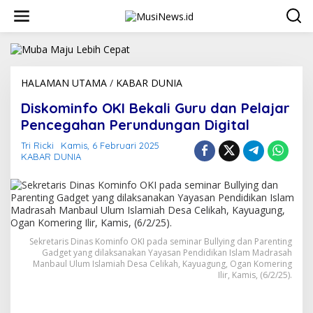
L
e
w
a
t
i
k
HALAMAN UTAMA
/
KABAR DUNIA
D
e
i
Diskominfo OKI Bekali Guru dan Pelajar
k
s
o
k
Pencegahan Perundungan Digital
n
o
t
m
Tri Ricki
Kamis, 6 Februari 2025
e
KABAR DUNIA
i
n
n
f
o
O
K
I
Sekretaris Dinas Kominfo OKI pada seminar Bullying dan Parenting
B
Gadget yang dilaksanakan Yayasan Pendidikan Islam Madrasah
e
Manbaul Ulum Islamiah Desa Celikah, Kayuagung, Ogan Komering
k
Ilir, Kamis, (6/2/25).
a
l
i