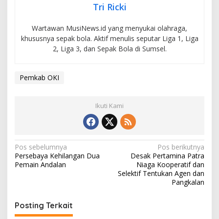
Tri Ricki
Wartawan MusiNews.id yang menyukai olahraga,
khususnya sepak bola. Aktif menulis seputar Liga 1, Liga
2, Liga 3, dan Sepak Bola di Sumsel.
Pemkab OKI
Ikuti Kami
N
Pos sebelumnya
Pos berikutnya
Persebaya Kehilangan Dua
Desak Pertamina Patra
a
Pemain Andalan
Niaga Kooperatif dan
v
Selektif Tentukan Agen dan
Pangkalan
i
g
Posting Terkait
a