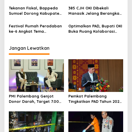
s
Diajak Waspada Kejahatan
Aman Jelang Lebaran
Siber
Tekanan Fiskal, Bappeda
385 CJH OKI Dibekali
Sumsel Dorong Kabupaten
Manasik Jelang Berangkat
OKI Optimalkan 9 Sumber
ke Tanah Suci
Pembiayaan
Festival Rumah Peradaban
Optimalkan PAD, Bupati OKI
ke-6 Angkat Tema
Buka Ruang Kolaborasi
Ketahanan Pangan
dengan Akademisi
Jangan Lewatkan
PMI Palembang Genjot
Pemkot Palembang
Donor Darah, Target 7.000
Tingkatkan PAD Tahun 2026
Kantong per Bulan
Lewat Strategi Pajak dan
Infrastruktur