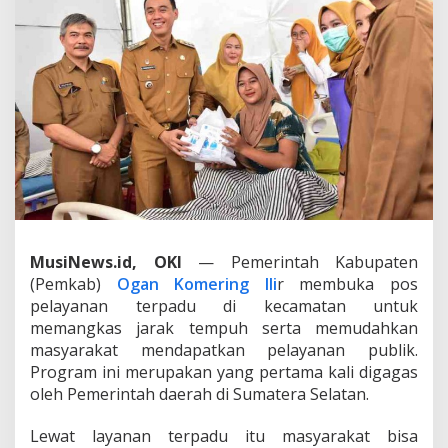
l
,
B
u
p
a
t
i
O
K
I
H
a
d
MusiNews.id, OKI
— Pemerintah Kabupaten
i
r
(Pemkab)
Ogan Komering Ili
r membuka pos
k
pelayanan terpadu di kecamatan untuk
a
memangkas jarak tempuh serta memudahkan
n
masyarakat mendapatkan pelayanan publik.
P
e
Program ini merupakan yang pertama kali digagas
l
oleh Pemerintah daerah di Sumatera Selatan.
a
y
Lewat layanan terpadu itu masyarakat bisa
a