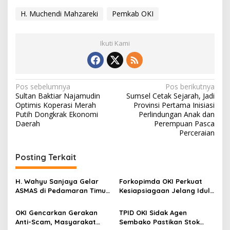
H. Muchendi Mahzareki
Pemkab OKI
Ikuti Kami
N
Pos sebelumnya
Pos berikutnya
Sultan Baktiar Najamudin
Sumsel Cetak Sejarah, Jadi
a
Optimis Koperasi Merah
Provinsi Pertama Inisiasi
v
Putih Dongkrak Ekonomi
Perlindungan Anak dan
Daerah
Perempuan Pasca
i
Perceraian
g
Posting Terkait
a
s
H. Wahyu Sanjaya Gelar
Forkopimda OKI Perkuat
i
ASMAS di Pedamaran Timur,
Kesiapsiagaan Jelang Idul
p
Bahas Pemenuhan Hak
Fitri
Dasar Warga Negara
OKI Gencarkan Gerakan
TPID OKI Sidak Agen
o
Menurut UUD NRI Tahun
Anti-Scam, Masyarakat
Sembako Pastikan Stok
1945