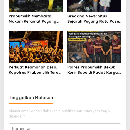
Prabumulih Membara!
Breaking News: Situs
Makam Keramat Puyang
Sejarah Puyang Ratu Pase
Ratu Pase dan SMP
Prabumulih Dilalap Api,
Muhammadiyah Terbakar
Polisi Pasang Garis Polisi!
dalam Semalam
Perkuat Keamanan Desa,
Polres Prabumulih Bekuk
Kapolres Prabumulih Turun
Kurir Sabu di Padat Karya:
Langsung Sambangi Pos
Modus Sembunyikan
Satkamling Kemang Tanduk
Barang dalam Casing HP
Gagal Total!
Tinggalkan Balasan
Alamat email Anda tidak akan dipublikasikan.
Ruas yang wajib
ditandai
*