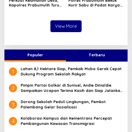
Perkuat Keamanan Desa,
Polres Prabumulih Bekuk
Kapolres Prabumulih Turun
Kurir Sabu di Padat Karya:
Langsung Sambangi Pos
Modus Sembunyikan
Satkamling Kemang Tanduk
Barang dalam Casing HP
Gagal Total!
View More
Populer
Terbaru
Lahan 8,1 Hektare Siap, Pemkab Muba Gerak Cepat
1
Dukung Program Sekolah Rakyat
Pimpin Partai Golkar di Sumsel, Andie Dinialdie
2
Sampaikan Ucapan Terima Kasih dan Siap Jalankan
Amanah
Dorong Sekolah Peduli Lingkungan, Pemkot
3
Palembang Gelar Sosialisasi
Kolaborasi Kampus dan Kementrans Percepat
4
Pembangunan Kawasan Transmigrasi