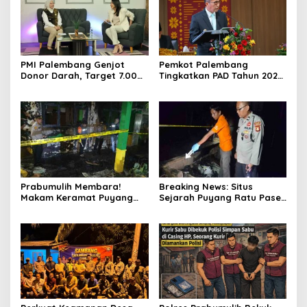
PMI Palembang Genjot
Pemkot Palembang
Donor Darah, Target 7.000
Tingkatkan PAD Tahun 2026
Kantong per Bulan
Lewat Strategi Pajak dan
Infrastruktur
Prabumulih Membara!
Breaking News: Situs
Makam Keramat Puyang
Sejarah Puyang Ratu Pase
Ratu Pase dan SMP
Prabumulih Dilalap Api,
Muhammadiyah Terbakar
Polisi Pasang Garis Polisi!
dalam Semalam