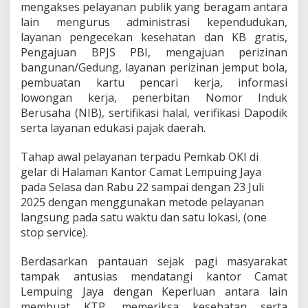
mengakses pelayanan publik yang beragam antara
n
a
lain mengurus administrasi kependudukan,
n
layanan pengecekan kesehatan dan KB gratis,
T
Pengajuan BPJS PBI, mengajuan perizinan
e
bangunan/Gedung, layanan perizinan jemput bola,
r
pembuatan kartu pencari kerja, informasi
p
a
lowongan kerja, penerbitan Nomor Induk
d
Berusaha (NIB), sertifikasi halal, verifikasi Dapodik
u
serta layanan edukasi pajak daerah.
d
i
Tahap awal pelayanan terpadu Pemkab OKI di
K
e
gelar di Halaman Kantor Camat Lempuing Jaya
c
pada Selasa dan Rabu 22 sampai dengan 23 Juli
a
2025 dengan menggunakan metode pelayanan
m
langsung pada satu waktu dan satu lokasi, (one
a
t
stop service).
a
n
Berdasarkan pantauan sejak pagi masyarakat
tampak antusias mendatangi kantor Camat
Lempuing Jaya dengan Keperluan antara lain
membuat KTP, memeriksa kesehatan serta