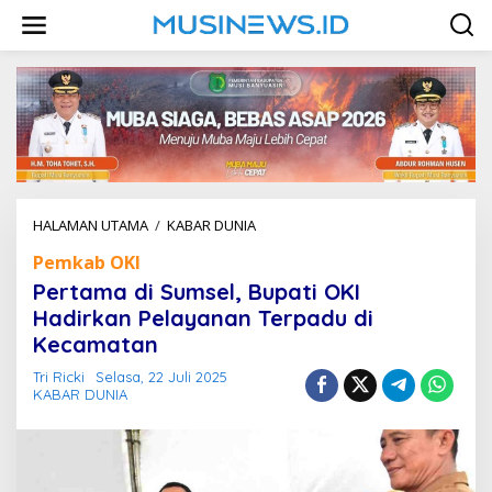
L
e
w
a
t
i
k
e
k
o
n
HALAMAN UTAMA
/
KABAR DUNIA
P
t
e
e
Pemkab OKI
r
n
t
Pertama di Sumsel, Bupati OKI
a
Hadirkan Pelayanan Terpadu di
m
Kecamatan
a
d
Tri Ricki
Selasa, 22 Juli 2025
i
KABAR DUNIA
S
u
m
s
e