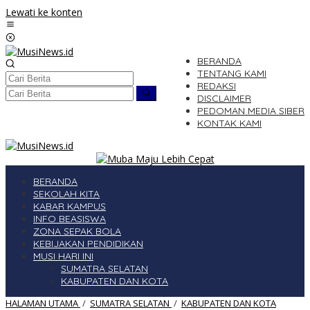
Lewati ke konten
BERANDA
TENTANG KAMI
REDAKSI
DISCLAIMER
PEDOMAN MEDIA SIBER
KONTAK KAMI
BERANDA
SEKOLAH KITA
KABAR KAMPUS
INFO BEASISWA
ZONA SEPAK BOLA
KEBIJAKAN PENDIDIKAN
MUSI HARI INI
SUMATRA SELATAN
KABUPATEN DAN KOTA
HALAMAN UTAMA
/
SUMATRA SELATAN
/
KABUPATEN DAN KOTA