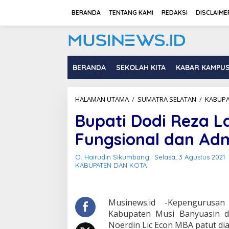
L
e
BERANDA
TENTANG KAMI
REDAKSI
DISCLAIME
w
a
t
i
k
BERANDA
SEKOLAH KITA
KABAR KAMPU
e
k
o
n
HALAMAN UTAMA
/
SUMATRA SELATAN
/
KABUPA
t
e
Bupati Dodi Reza L
n
Fungsional dan Adm
O. Hairudin Sikumbang
Selasa, 3 Agustus 2021
KABUPATEN DAN KOTA
Musinews.id -Kepengurusa
Kabupaten Musi Banyuasin d
Noerdin Lic Econ MBA patut dia