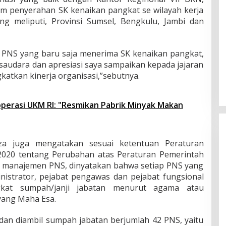
d
m penyerahan SK kenaikan pangkat se wilayah kerja
a
n
g meliputi, Provinsi Sumsel, Bengkulu, Jambi dan
A
d
m
 PNS yang baru saja menerima SK kenaikan pangkat,
i
audara dan apresiasi saya sampaikan kepada jajaran
n
i
atkan kinerja organisasi,”sebutnya.
s
t
r
perasi UKM RI: "Resmikan Pabrik Minyak Makan
a
s
i
eza juga mengatakan sesuai ketentuan Peraturan
020 tentang Perubahan atas Peraturan Pemerintah
 manajemen PNS, dinyatakan bahwa setiap PNS yang
nistrator, pejabat pengawas dan pejabat fungsional
gkat sumpah/janji jabatan menurut agama atau
yang Maha Esa.
 dan diambil sumpah jabatan berjumlah 42 PNS, yaitu