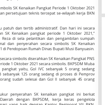
a
imbolis SK Kenaikan Pangkat Periode 1 Oktober 2021
n
t
n persetujuan teknis tercepat se-wilayah kerja BKN
i
k
4
u patuh dan tertib administratif. Dan hari ini secara
2
kan SK Kenaikan pangkat periode 1 Oktober 2021,”
P
e
 Reza di sela pelantikan dan pengambilan sumpah
j
ional dan penyerahan secara simbolis SK Kenaikan
a
21 di Pendopoan Rumah Dinas Bupati Musi Banyuasin.
b
a
ga secara simbolis diserahkan SK Kenaikan Pangkat PNS
t
F
riode 1 Oktober 2021 secara simbolis. BKPSDM Muba
u
n pangkat yaitu, Gol IVC sebanyak 5 orang sedang
n
B sebanyak 125 orang sedang di proses di Pemprov
g
 orang sudah selesai dan Gol II sebanyak 45 orang
s
i
o
n
kur penyerahan SK kenaikan pangkat ini berkat
a
 Daerah dengan BKPSDM, kerja keras pengelola
l
nasi yang baik dengan Kantor Reginonal VII BKN,