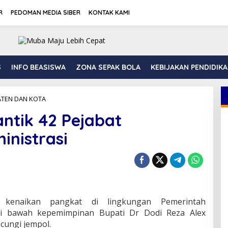
R
PEDOMAN MEDIA SIBER
KONTAK KAMI
S
INFO BEASISWA
ZONA SEPAK BOLA
KEBIJAKAN PENDIDIK
TEN DAN KOTA
B
u
antik 42 Pejabat
p
a
inistrasi
t
i
D
o
d
i
R
e
n kenaikan pangkat di lingkungan Pemerintah
z
i bawah kepemimpinan Bupati Dr Dodi Reza Alex
a
cungi jempol.
L