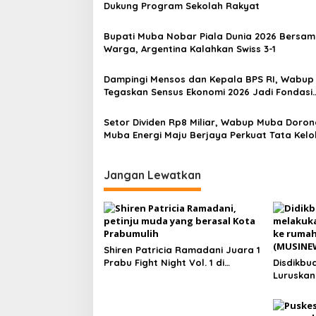
a
Dukung Program Sekolah Rakyat
s
Bupati Muba Nobar Piala Dunia 2026 Bersa
i
Warga, Argentina Kalahkan Swiss 3-1
p
o
Dampingi Mensos dan Kepala BPS RI, Wabu
Tegaskan Sensus Ekonomi 2026 Jadi Fondasi
s
Pembangunan
Setor Dividen Rp8 Miliar, Wabup Muba Doron
Muba Energi Maju Berjaya Perkuat Tata Kelo
Optimalkan Migas
Jangan Lewatkan
Shiren Patricia Ramadani Juara 1
Prabu Fight Night Vol. 1 di
Disdikbu
Prabumulih
Luruskan
Sekolah 