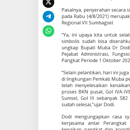
Pasalnya, penyerahan secara s
pada Rabu (4/8/2021) merupaka
Regional VII Sumbagsel.
“Ya, ini upaya kita untuk selal
simbolis sudah bisa diserah
ungkap Bupati Muba Dr Dodi
Pejabat Administrasi, Fungs
Pangkat Periode 1 Oktober 20
“Selain pelantikan, hari ini ju
di lingkungan Pemkab Muba pe
telah menyelesaikan kenaika
proses BKN pusat, Gol IVA-IV
Sumsel, Gol III sebanyak 582
sudah selesai,”ujar Dodi.
Dodi mengungapkan rasa syu
kerjasama antar Perangkat
kenaikan pangkat dan koordi