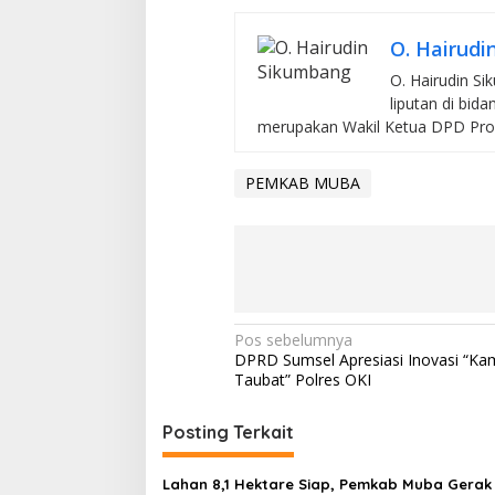
O. Hairudi
O. Hairudin Si
liputan di bida
merupakan Wakil Ketua DPD Pro Ju
PEMKAB MUBA
N
Pos sebelumnya
DPRD Sumsel Apresiasi Inovasi “K
a
Taubat” Polres OKI
v
i
Posting Terkait
g
Lahan 8,1 Hektare Siap, Pemkab Muba Gerak