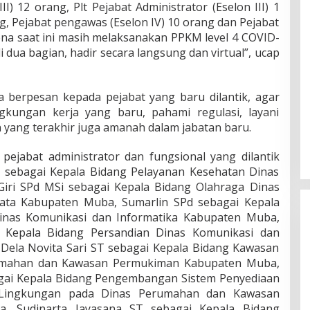
II) 12 orang, Plt Pejabat Administrator (Eselon III) 1
ng, Pejabat pengawas (Eselon IV) 10 orang dan Pejabat
ena saat ini masih melaksanakan PPKM level 4 COVID-
i dua bagian, hadir secara langsung dan virtual”, ucap
ga berpesan kepada pejabat yang baru dilantik, agar
gkungan kerja yang baru, pahami regulasi, layani
yang terakhir juga amanah dalam jabatan baru.
ejabat administrator dan fungsional yang dilantik
 sebagai Kepala Bidang Pelayanan Kesehatan Dinas
iri SPd MSi sebagai Kepala Bidang Olahraga Dinas
ata Kabupaten Muba, Sumarlin SPd sebagai Kepala
Dinas Komunikasi dan Informatika Kabupaten Muba,
i Kepala Bidang Persandian Dinas Komunikasi dan
Dela Novita Sari ST sebagai Kepala Bidang Kawasan
umahan dan Kawasan Permukiman Kabupaten Muba,
gai Kepala Bidang Pengembangan Sistem Penyediaan
Lingkungan pada Dinas Perumahan dan Kawasan
, Sudinarta Jayasana ST sebagai Kepala Bidang