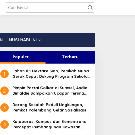
AN
MUSI HARI INI
Populer
Terbaru
Lahan 8,1 Hektare Siap, Pemkab Muba
1
Gerak Cepat Dukung Program Sekolah
Rakyat
Pimpin Partai Golkar di Sumsel, Andie
2
Dinialdie Sampaikan Ucapan Terima
Kasih dan Siap Jalankan Amanah
Dorong Sekolah Peduli Lingkungan,
3
Pemkot Palembang Gelar Sosialisasi
Kolaborasi Kampus dan Kementrans
4
Percepat Pembangunan Kawasan
Transmigrasi