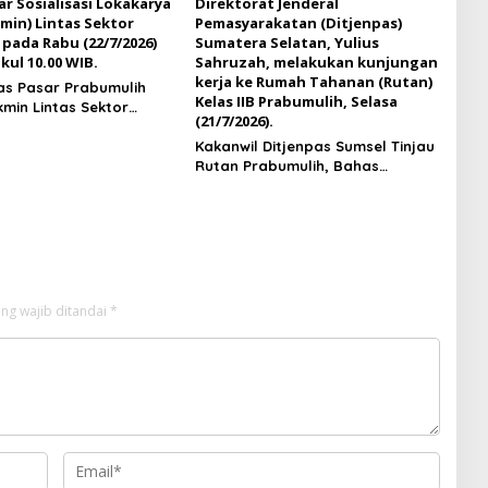
s Pasar Prabumulih
kmin Lintas Sektor
Kakanwil Ditjenpas Sumsel Tinjau
Rutan Prabumulih, Bahas
Pembinaan WBP hingga Rencana
Pembangunan Bapas Baru
ng wajib ditandai
*