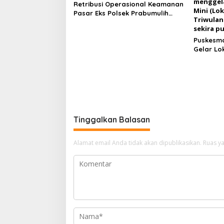
Retribusi Operasional Keamanan
Pasar Eks Polsek Prabumulih
Timur Jadi Sorotan, Pemkot Siap
Tempuh Jalur Hukum
Puskesma
Gelar Lo
Triwulan
Tinggalkan Balasan
Alamat email Anda tidak akan dipublikasikan.
Ruas ya