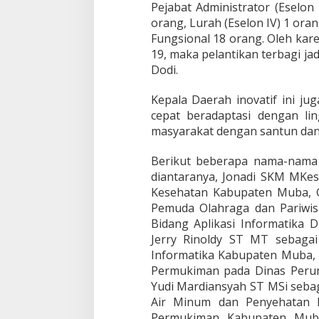
Pejabat Administrator (Eselon I
orang, Lurah (Eselon IV) 1 ora
Fungsional 18 orang. Oleh kar
19, maka pelantikan terbagi jad
Dodi.
Kepala Daerah inovatif ini ju
cepat beradaptasi dengan lin
masyarakat dengan santun dan 
Berikut beberapa nama-nama p
diantaranya, Jonadi SKM MKes
Kesehatan Kabupaten Muba, G
Pemuda Olahraga dan Pariwis
Bidang Aplikasi Informatika 
Jerry Rinoldy ST MT sebaga
Informatika Kabupaten Muba, 
Permukiman pada Dinas Per
Yudi Mardiansyah ST MSi seba
Air Minum dan Penyehatan 
Permukiman Kabupaten Muba