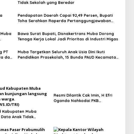
Tidak Sekolah yang Beredar
ma
Pendapatan Daerah Capai 92,49 Persen, Bupati
Toha Serahkan Raperda Pertanggungjawaban
APBD 2025 ke DPRD Muba
p Muba
Bawa Surat Bupati, Disnakertrans Muba Dorong
Tenaga Kerja Lokal Jadi Prioritas di Industri Migas
g PT
Muba Targetkan Seluruh Anak Usia Dini Ikuti
la dan
Pendidikan Prasekolah, 15 Bunda PAUD Kecamatan
Resmi Dikukuhkan
Resmi Dilantik Cak Imin, H Efri
Oganda Nahkodai PKB
Prabumulih Periode 2026–2031,
d Kabupaten Muba
Fokus Kaderisasi dan Aspirasi
 Data Anak Tidak
Rakyat
yang Beredar