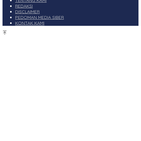
TENTANG KAMI
REDAKSI
DISCLAIMER
PEDOMAN MEDIA SIBER
KONTAK KAMI