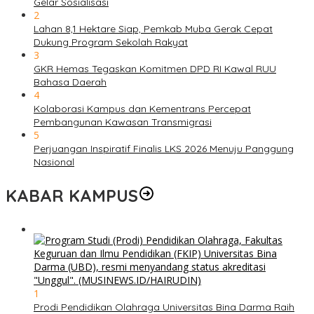
Gelar Sosialisasi
2
Lahan 8,1 Hektare Siap, Pemkab Muba Gerak Cepat
Dukung Program Sekolah Rakyat
3
GKR Hemas Tegaskan Komitmen DPD RI Kawal RUU
Bahasa Daerah
4
Kolaborasi Kampus dan Kementrans Percepat
Pembangunan Kawasan Transmigrasi
5
Perjuangan Inspiratif Finalis LKS 2026 Menuju Panggung
Nasional
KABAR KAMPUS
1
Prodi Pendidikan Olahraga Universitas Bina Darma Raih