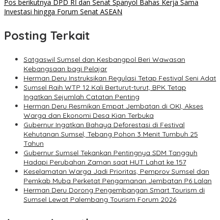
Pos berikutnya
DPD RI dan Senat Spanyol Bahas Kerja Sama
Investasi hingga Forum Senat ASEAN
Posting Terkait
Satgaswil Sumsel dan Kesbangpol Beri Wawasan
Kebangsaan bagi Pelajar
Herman Deru Instruksikan Regulasi Tetap Festival Seni Adat
Sumsel Raih WTP 12 Kali Berturut-turut, BPK Tetap
Ingatkan Sejumlah Catatan Penting
Herman Deru Resmikan Empat Jembatan di OKI, Akses
Warga dan Ekonomi Desa Kian Terbuka
Gubernur Ingatkan Bahaya Deforestasi di Festival
Kehutanan Sumsel, Tebang Pohon 3 Menit Tumbuh 25
Tahun
Gubernur Sumsel Tekankan Pentingnya SDM Tangguh
Hadapi Perubahan Zaman saat HUT Lahat ke 157
Keselamatan Warga Jadi Prioritas, Pemprov Sumsel dan
Pemkab Muba Perketat Pengamanan Jembatan P6 Lalan
Herman Deru Dorong Pengembangan Smart Tourism di
Sumsel Lewat Palembang Tourism Forum 2026