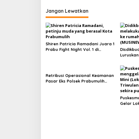
Jangan Lewatkan
Shiren Patricia Ramadani Juara 1
Prabu Fight Night Vol. 1 di
Disdikbu
Prabumulih
Luruskan
Sekolah 
Retribusi Operasional Keamanan
Pasar Eks Polsek Prabumulih
Timur Jadi Sorotan, Pemkot Siap
Tempuh Jalur Hukum
Puskesma
Gelar Lo
Triwulan