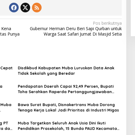
Pos berikutnya
 Kena
Gubernur Herman Deru Beri Sapi Qurban untuk
tas Punya
Warga Saat Safari Jumat Di Masjid Setia
 Cepat
Disdikbud Kabupaten Muba Luruskan Data Anak
Tidak Sekolah yang Beredar
ma
Pendapatan Daerah Capai 92,49 Persen, Bupati
Toha Serahkan Raperda Pertanggungjawaban
APBD 2025 ke DPRD Muba
p Muba
Bawa Surat Bupati, Disnakertrans Muba Dorong
Tenaga Kerja Lokal Jadi Prioritas di Industri Migas
g PT
Muba Targetkan Seluruh Anak Usia Dini Ikuti
la dan
Pendidikan Prasekolah, 15 Bunda PAUD Kecamatan
Resmi Dikukuhkan