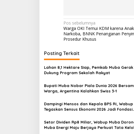
N
Pos sebelumnya
Warga OKI Temui KDM karena Anak
a
Narkoba, BNNK Penanganan Penyin
v
Prosedur Khusus
i
Posting Terkait
g
a
Lahan 8,1 Hektare Siap, Pemkab Muba Gerak
s
Dukung Program Sekolah Rakyat
i
Bupati Muba Nobar Piala Dunia 2026 Bersa
p
Warga, Argentina Kalahkan Swiss 3-1
o
Dampingi Mensos dan Kepala BPS RI, Wabu
s
Tegaskan Sensus Ekonomi 2026 Jadi Fondasi
Pembangunan
Setor Dividen Rp8 Miliar, Wabup Muba Doron
Muba Energi Maju Berjaya Perkuat Tata Kelo
Optimalkan Migas