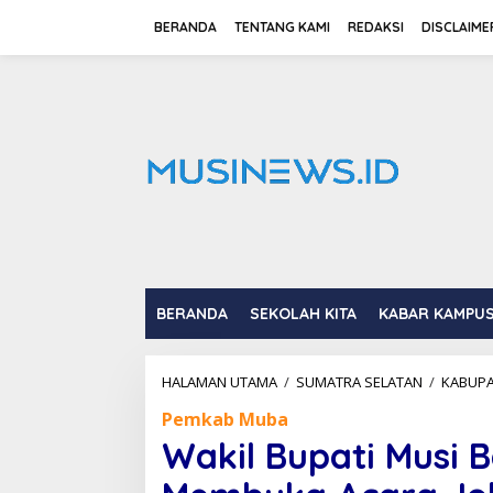
L
e
BERANDA
TENTANG KAMI
REDAKSI
DISCLAIME
w
a
t
i
k
e
k
o
n
t
e
n
BERANDA
SEKOLAH KITA
KABAR KAMPU
HALAMAN UTAMA
/
SUMATRA SELATAN
/
KABUPA
Pemkab Muba
Wakil Bupati Musi 