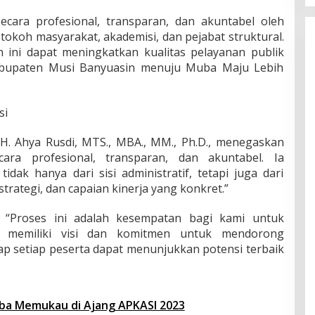
v
secara profesional, transparan, dan akuntabel oleh
a
l
ri tokoh masyarakat, akademisi, dan pejabat struktural.
u
n ini dapat meningkatkan kualitas pelayanan publik
a
bupaten Musi Banyuasin menuju Muba Maju Lebih
s
i
K
i
si
n
e
r. H. Ahya Rusdi, MTS., MBA., MM., Ph.D., menegaskan
r
cara profesional, transparan, dan akuntabel. Ia
j
idak hanya dari sisi administratif, tetapi juga dari
a
P
trategi, dan capaian kinerja yang konkret.”
e
j
, “Proses ini adalah kesempatan bagi kami untuk
a
memiliki visi dan komitmen untuk mendorong
b
p setiap peserta dapat menunjukkan potensi terbaik
a
t
P
i
m
a Memukau di Ajang APKASI 2023
p