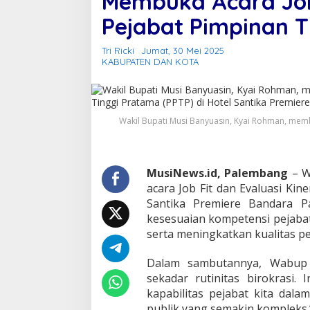
Membuka Acara Job 
Pejabat Pimpinan 
Tri Ricki
Jumat, 30 Mei 2025
KABUPATEN DAN KOTA
Wakil Bupati Musi Banyuasin, Kyai Rohman, membu
MusiNews.id, Palembang
– W
acara Job Fit dan Evaluasi Kin
Santika Premiere Bandara P
kesesuaian kompetensi pejab
serta meningkatkan kualitas pe
Dalam sambutannya, Wabup 
sekadar rutinitas birokrasi
kapabilitas pejabat kita dal
publik yang semakin kompleks.