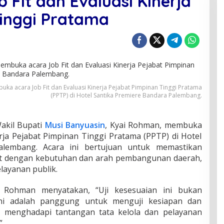
Fit dan Evaluasi Kinerja
u
p
Tinggi Pratama
a
t
i
M
u
s
i
B
ka acara Job Fit dan Evaluasi Kinerja Pejabat Pimpinan Tinggi Pratama
a
(PPTP) di Hotel Santika Premiere Bandara Palembang.
n
y
u
akil Bupati
Musi Banyuasin
, Kyai Rohman, membuka
a
erja Pejabat Pimpinan Tinggi Pratama (PPTP) di Hotel
s
alembang. Acara ini bertujuan untuk memastikan
i
n
at dengan kebutuhan dan arah pembangunan daerah,
K
layanan publik.
y
a
Rohman menyatakan, “Uji kesesuaian ini bukan
i
. Ini adalah panggung untuk menguji kesiapan dan
R
o
am menghadapi tantangan tata kelola dan pelayanan
h
”