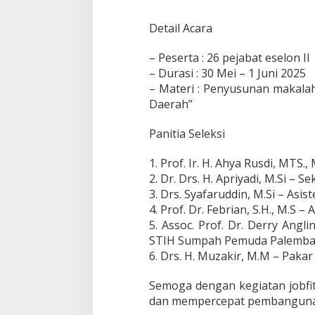
Detail Acara
– Peserta : 26 pejabat eselon II
– Durasi : 30 Mei – 1 Juni 2025
– Materi : Penyusunan makalah
Daerah”
Panitia Seleksi
1. Prof. Ir. H. Ahya Rusdi, MTS.
2. Dr. Drs. H. Apriyadi, M.Si –
3. Drs. Syafaruddin, M.Si – As
4. Prof. Dr. Febrian, S.H., M.S –
5. Assoc. Prof. Dr. Derry Angl
STIH Sumpah Pemuda Palemb
6. Drs. H. Muzakir, M.M – Paka
Semoga dengan kegiatan jobfit
dan mempercepat pembangunan