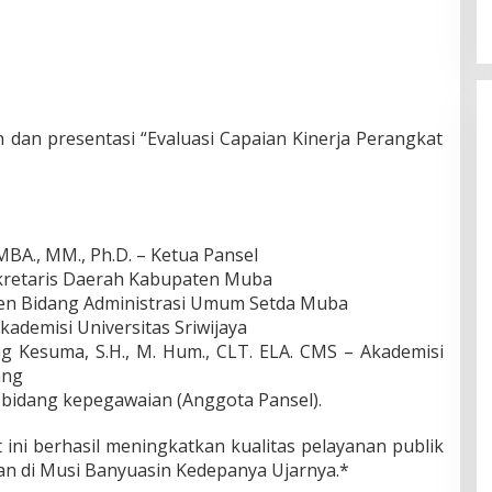
i
n
a
n
T
i
n
 dan presentasi “Evaluasi Capaian Kinerja Perangkat
g
g
i
P
r
a
, MBA., MM., Ph.D. – Ketua Pansel
t
 Sekretaris Daerah Kabupaten Muba
a
isten Bidang Administrasi Umum Setda Muba
m
 Akademisi Universitas Sriwijaya
a
ing Kesuma, S.H., M. Hum., CLT. ELA. CMS – Akademisi
ang
r bidang kepegawaian (Anggota Pansel).
 ini berhasil meningkatkan kualitas pelayanan publik
 di Musi Banyuasin Kedepanya Ujarnya.*