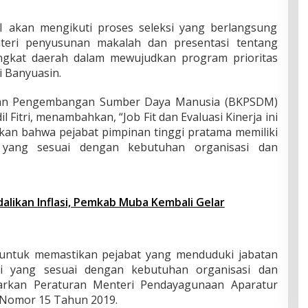
m
a
I akan mengikuti proses seleksi yang berlangsung
n
ateri penyusunan makalah dan presentasi tentang
M
e
angkat daerah dalam mewujudkan program prioritas
m
 Banyuasin.
b
u
dan Pengembangan Sumber Daya Manusia (BKPSDM)
k
 Fitri, menambahkan, “Job Fit dan Evaluasi Kinerja ini
a
A
kan bahwa pejabat pimpinan tinggi pratama memiliki
c
s yang sesuai dengan kebutuhan organisasi dan
a
r
a
J
alikan Inflasi, Pemkab Muba Kembali Gelar
o
b
F
i
an untuk memastikan pejabat yang menduduki jabatan
t
d
nsi yang sesuai dengan kebutuhan organisasi dan
a
sarkan Peraturan Menteri Pendayagunaan Aparatur
n
 Nomor 15 Tahun 2019.
E