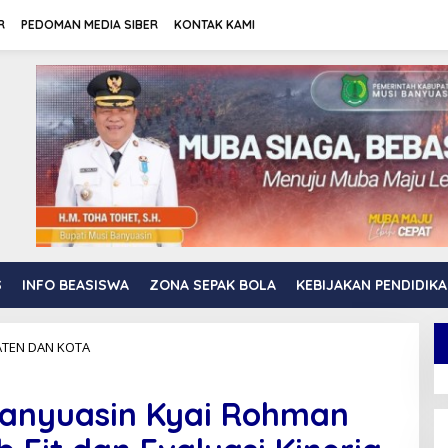
R
PEDOMAN MEDIA SIBER
KONTAK KAMI
S
INFO BEASISWA
ZONA SEPAK BOLA
KEBIJAKAN PENDIDIK
TEN DAN KOTA
W
a
k
i
Banyuasin Kyai Rohman
l
B