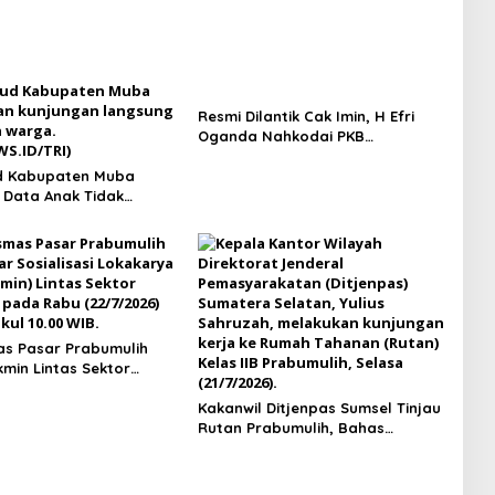
Resmi Dilantik Cak Imin, H Efri
Oganda Nahkodai PKB
Prabumulih Periode 2026–2031,
d Kabupaten Muba
Fokus Kaderisasi dan Aspirasi
 Data Anak Tidak
Rakyat
yang Beredar
s Pasar Prabumulih
kmin Lintas Sektor
Kakanwil Ditjenpas Sumsel Tinjau
Rutan Prabumulih, Bahas
Pembinaan WBP hingga Rencana
Pembangunan Bapas Baru