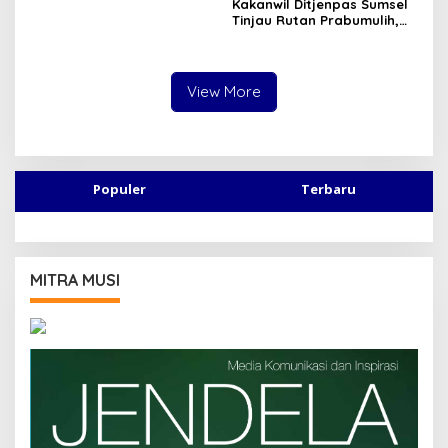
Lintas Sektor Triwulan
Kakanwil Ditjenpas Sumsel
Tinjau Rutan Prabumulih,
Bahas Pembinaan WBP
hingga Rencana
Pembangunan Bapas Baru
View More
Populer
Terbaru
MITRA MUSI