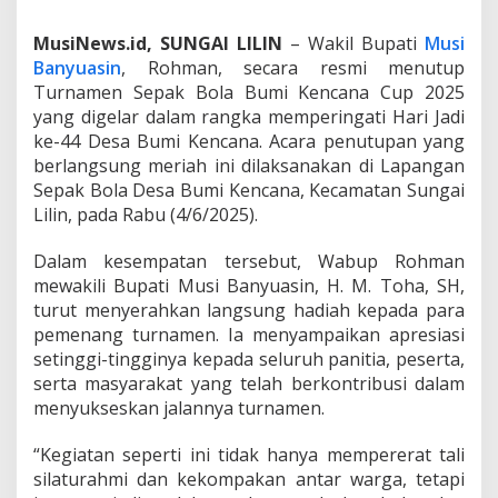
a
m
MusiNews.id, SUNGAI LILIN
– Wakil Bupati
Musi
e
Banyuasin
, Rohman, secara resmi menutup
n
Turnamen Sepak Bola Bumi Kencana Cup 2025
S
yang digelar dalam rangka memperingati Hari Jadi
e
p
ke-44 Desa Bumi Kencana. Acara penutupan yang
a
berlangsung meriah ini dilaksanakan di Lapangan
k
Sepak Bola Desa Bumi Kencana, Kecamatan Sungai
B
Lilin, pada Rabu (4/6/2025).
o
l
a
Dalam kesempatan tersebut, Wabup Rohman
B
mewakili Bupati Musi Banyuasin, H. M. Toha, SH,
u
turut menyerahkan langsung hadiah kepada para
m
pemenang turnamen. Ia menyampaikan apresiasi
i
K
setinggi-tingginya kepada seluruh panitia, peserta,
e
serta masyarakat yang telah berkontribusi dalam
n
menyukseskan jalannya turnamen.
c
a
“Kegiatan seperti ini tidak hanya mempererat tali
n
a
silaturahmi dan kekompakan antar warga, tetapi
C