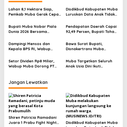
a
s
Lahan 8,1 Hektare Siap,
Disdikbud Kabupaten Muba
Pemkab Muba Gerak Cepat
Luruskan Data Anak Tidak
i
Dukung Program Sekolah
Sekolah yang Beredar
p
Rakyat
Bupati Muba Nobar Piala
Pendapatan Daerah Capai
Dunia 2026 Bersama
92,49 Persen, Bupati Toha
o
Warga, Argentina Kalahkan
Serahkan Raperda
s
Swiss 3-1
Pertanggungjawaban APBD
Dampingi Mensos dan
Bawa Surat Bupati,
2025 ke DPRD Muba
Kepala BPS RI, Wabup
Disnakertrans Muba
Muba Tegaskan Sensus
Dorong Tenaga Kerja Lokal
Ekonomi 2026 Jadi Fondasi
Jadi Prioritas di Industri
Setor Dividen Rp8 Miliar,
Muba Targetkan Seluruh
Pembangunan
Migas
Wabup Muba Dorong PT
Anak Usia Dini Ikuti
Muba Energi Maju Berjaya
Pendidikan Prasekolah, 15
Perkuat Tata Kelola dan
Bunda PAUD Kecamatan
Optimalkan Migas
Resmi Dikukuhkan
Jangan Lewatkan
Shiren Patricia Ramadani
Juara 1 Prabu Fight Night
Disdikbud Kabupaten Muba