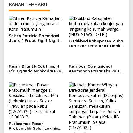
KABAR TERBARU :
Shiren Patricia Ramadani
Juara 1 Prabu Fight Night
Disdikbud Kabupaten Muba
Vol. 1 di Prabumulih
Luruskan Data Anak Tidak
Sekolah yang Beredar
Resmi Dilantik Cak Imin, H
Retribusi Operasional
Efri Oganda Nahkodai PKB
Keamanan Pasar Eks Polsek
Prabumulih Periode 2026–
Prabumulih Timur Jadi
2031, Fokus Kaderisasi dan
Sorotan, Pemkot Siap
Aspirasi Rakyat
Tempuh Jalur Hukum
Puskesmas Pasar
Prabumulih Gelar Lokmin