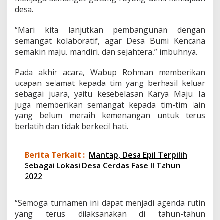
desa.
a
g
a
“Mari kita lanjutkan pembangunan dengan
i
semangat kolaboratif, agar Desa Bumi Kencana
J
semakin maju, mandiri, dan sejahtera,” imbuhnya.
u
a
r
Pada akhir acara, Wabup Rohman memberikan
a
ucapan selamat kepada tim yang berhasil keluar
sebagai juara, yaitu kesebelasan Karya Maju. Ia
juga memberikan semangat kepada tim-tim lain
yang belum meraih kemenangan untuk terus
berlatih dan tidak berkecil hati.
Berita Terkait :
Mantap, Desa Epil Terpilih
Sebagai Lokasi Desa Cerdas Fase II Tahun
2022
“Semoga turnamen ini dapat menjadi agenda rutin
yang terus dilaksanakan di tahun-tahun