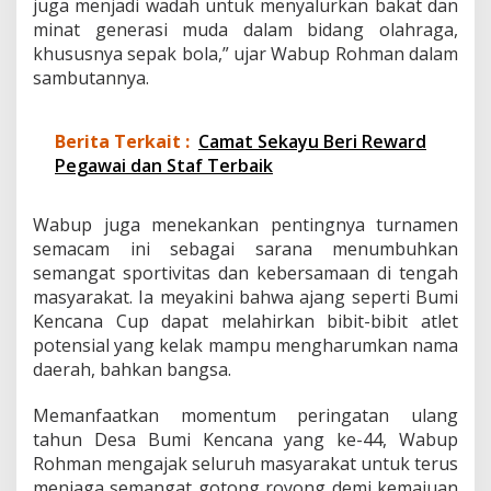
juga menjadi wadah untuk menyalurkan bakat dan
u
minat generasi muda dalam bidang olahraga,
p
khususnya sepak bola,” ujar Wabup Rohman dalam
2
sambutannya.
0
2
5
,
Berita Terkait :
Camat Sekayu Beri Reward
K
Pegawai dan Staf Terbaik
a
r
y
Wabup juga menekankan pentingnya turnamen
a
semacam ini sebagai sarana menumbuhkan
M
semangat sportivitas dan kebersamaan di tengah
a
j
masyarakat. Ia meyakini bahwa ajang seperti Bumi
u
Kencana Cup dapat melahirkan bibit-bibit atlet
K
potensial yang kelak mampu mengharumkan nama
e
daerah, bahkan bangsa.
l
u
a
Memanfaatkan momentum peringatan ulang
r
tahun Desa Bumi Kencana yang ke-44, Wabup
S
Rohman mengajak seluruh masyarakat untuk terus
e
menjaga semangat gotong royong demi kemajuan
b