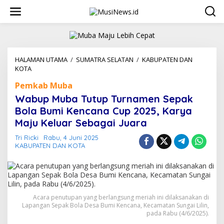
L
e
w
a
t
i
k
HALAMAN UTAMA
/
SUMATRA SELATAN
/
KABUPATEN DAN
e
KOTA
W
k
a
Pemkab Muba
o
b
n
u
Wabup Muba Tutup Turnamen Sepak
t
p
Bola Bumi Kencana Cup 2025, Karya
e
M
n
Maju Keluar Sebagai Juara
u
b
Tri Ricki
Rabu, 4 Juni 2025
a
KABUPATEN DAN KOTA
T
u
t
u
p
T
Acara penutupan yang berlangsung meriah ini dilaksanakan di
u
Lapangan Sepak Bola Desa Bumi Kencana, Kecamatan Sungai Lilin,
r
pada Rabu (4/6/2025).
n