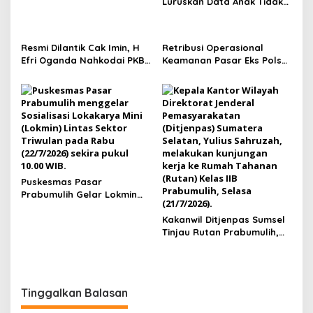
Vol. 1 di Prabumulih
Luruskan Data Anak Tidak
Sekolah yang Beredar
Resmi Dilantik Cak Imin, H
Retribusi Operasional
Efri Oganda Nahkodai PKB
Keamanan Pasar Eks Polsek
Prabumulih Periode 2026–
Prabumulih Timur Jadi
2031, Fokus Kaderisasi dan
Sorotan, Pemkot Siap
Aspirasi Rakyat
Tempuh Jalur Hukum
Puskesmas Pasar
Prabumulih Gelar Lokmin
Lintas Sektor Triwulan
Kakanwil Ditjenpas Sumsel
Tinjau Rutan Prabumulih,
Bahas Pembinaan WBP
hingga Rencana
Pembangunan Bapas Baru
Tinggalkan Balasan