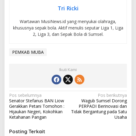
Tri Ricki
Wartawan MusiNews.id yang menyukai olahraga,
khususnya sepak bola. Aktif menulis seputar Liga 1, Liga
2, Liga 3, dan Sepak Bola di Sumsel.
PEMKAB MUBA
Ikuti Kami
N
Pos sebelumnya
Pos berikutnya
Senator Stefanus BAN Liow
Wagub Sumsel Dorong
a
Gerakkan Petani Tomohon :
PERPADI Berinovasi dan
v
Hijaukan Negeri, Kokohkan
Tidak Bergantung pada Satu
Ketahanan Pangan
Usaha
i
g
Posting Terkait