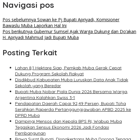
Navigasi pos
Pos sebelumnya
Sowan ke Pj Bupati Apriyadi, Komisioner
Bawaslu Muba Laporkan Hal Ini
Pos berikutnya
Gubernur Sumsel Ajak Warga Dukung dan Do’akan
H. Apriyadi Mahmud Jadi Bupati Muba
Posting Terkait
Lahan 8,1 Hektare Siap, Pemkab Muba Gerak Cepat
Dukung Program Sekolah Rakyat
Disdikbud Kabupaten Muba Luruskan Data Anak Tidak
Sekolah yang Beredar
Bupati Muba Nobar Piala Dunia 2026 Bersama Warga,
Argentina Kalahkan Swiss 3-1
Pendapatan Daerah Capai 92,49 Persen, Bupati Toha
Serahkan Raperda Pertanggungjawaban APBD 2025 ke
DPRD Muba
Dampingi Mensos dan Kepala BPS RI, Wabup Muba
Tegaskan Sensus Ekonomi 2026 Jadi Fondasi
Pembangunan
Bawa Surat Bupati, Disnakertrans Muba Dorong Tenaga