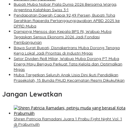
Bupati Muba Nobar Piala Dunia 2026 Bersama Warga,
Argentina Kalahkan Swiss 3-1
Pendapatan Daerah Capai 92,49 Persen, Bupati Toha
Serahkan Raperda Pertanggungjawaban APBD 2025 ke
DPRD Muba
Dampingi Mensos dan Kepala BPS RI, Wabup Muba
Tegaskan Sensus Ekonomi 2026 Jadi Fondasi
Pembangunan
Bawa Surat Bupati, Disnakertrans Muba Dorong Tenaga
Kerja Lokal Jadi Prioritas di Industri Migas
Setor Dividen Rp8 Miliar, Wabup Muba Dorong PT Muba
Energi Maju Berjaya Perkuat Tata Kelola dan Optimalkan
Migas
Muba Targetkan Seluruh Anak Usia Dini Ikuti Pendidikan
Prasekolah, 15 Bunda PAUD Kecamatan Resmi Dikukuhkan
Jangan Lewatkan
Shiren Patricia Ramadani Juara 1 Prabu Fight Night Vol. 1
di Prabumulih