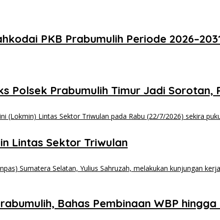
Nahkodai PKB Prabumulih Periode 2026–2031
ks Polsek Prabumulih Timur Jadi Sorotan
n Lintas Sektor Triwulan
n Prabumulih, Bahas Pembinaan WBP hing