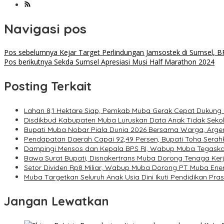
Navigasi pos
Pos sebelumnya
Kejar Target Perlindungan Jamsostek di Sumsel, B
Pos berikutnya
Sekda Sumsel Apresiasi Musi Half Marathon 2024
Posting Terkait
Lahan 8,1 Hektare Siap, Pemkab Muba Gerak Cepat Dukung
Disdikbud Kabupaten Muba Luruskan Data Anak Tidak Seko
Bupati Muba Nobar Piala Dunia 2026 Bersama Warga, Argen
Pendapatan Daerah Capai 92,49 Persen, Bupati Toha Ser
Dampingi Mensos dan Kepala BPS RI, Wabup Muba Tegask
Bawa Surat Bupati, Disnakertrans Muba Dorong Tenaga Kerja 
Setor Dividen Rp8 Miliar, Wabup Muba Dorong PT Muba Ener
Muba Targetkan Seluruh Anak Usia Dini Ikuti Pendidikan P
Jangan Lewatkan