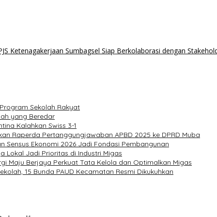
PJS Ketenagakerjaan Sumbagsel Siap Berkolaborasi dengan Stakehold
 Program Sekolah Rakyat
lah yang Beredar
tina Kalahkan Swiss 3-1
ahkan Raperda Pertanggungjawaban APBD 2025 ke DPRD Muba
an Sensus Ekonomi 2026 Jadi Fondasi Pembangunan
Lokal Jadi Prioritas di Industri Migas
gi Maju Berjaya Perkuat Tata Kelola dan Optimalkan Migas
rasekolah, 15 Bunda PAUD Kecamatan Resmi Dikukuhkan