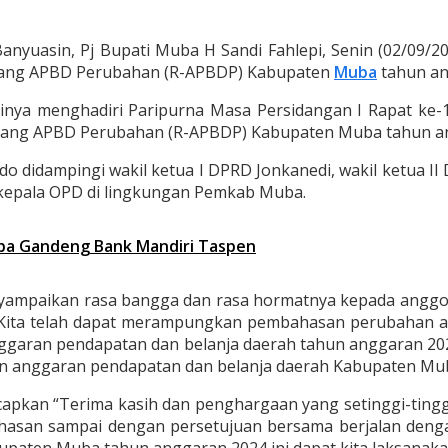
yuasin, Pj Bupati Muba H Sandi Fahlepi, Senin (02/09/2
ntang APBD Perubahan (R-APBDP) Kabupaten
Muba
tahun an
 dirinya menghadiri Paripurna Masa Persidangan I Rapat
ang APBD Perubahan (R-APBDP) Kabupaten Muba tahun a
didampingi wakil ketua I DPRD Jonkanedi, wakil ketua II DP
kepala OPD di lingkungan Pemkab Muba.
uba Gandeng Bank Mandiri Taspen
yampaikan rasa bangga dan rasa hormatnya kepada anggot
ya “Kita telah dapat merampungkan pembahasan perubahan
 anggaran pendapatan dan belanja daerah tahun anggaran 2
 anggaran pendapatan dan belanja daerah Kabupaten Mub
gucapkan “Terima kasih dan penghargaan yang setinggi-ting
ahasan sampai dengan persetujuan bersama berjalan denga