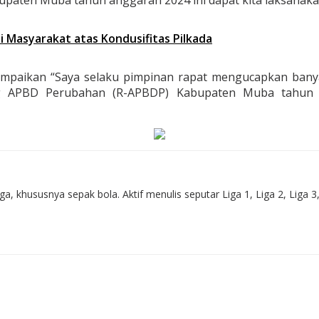
aten Muba tahun anggaran 2024 ini dapat kita laksanakan 
si Masyarakat atas Kondusifitas Pilkada
ikan “Saya selaku pimpinan rapat mengucapkan banyak 
g APBD Perubahan (R-APBDP) Kabupaten Muba tahun a
 khususnya sepak bola. Aktif menulis seputar Liga 1, Liga 2, Liga 3