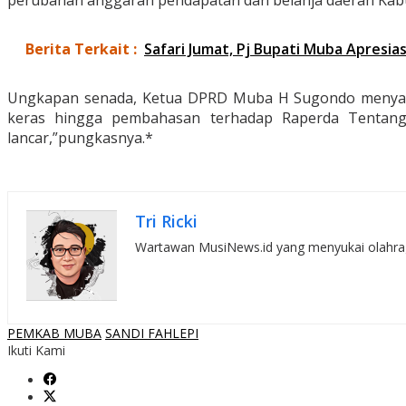
perubahan anggaran pendapatan dan belanja daerah Kabup
Berita Terkait :
Safari Jumat, Pj Bupati Muba Apresia
Ungkapan senada, Ketua DPRD Muba H Sugondo menyampa
keras hingga pembahasan terhadap Raperda Tentan
lancar,”pungkasnya.*
Tri Ricki
Wartawan MusiNews.id yang menyukai olahraga,
PEMKAB MUBA
SANDI FAHLEPI
Ikuti Kami