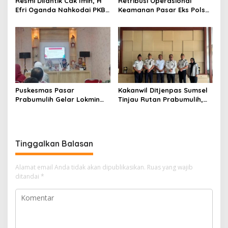
Resmi Dilantik Cak Imin, H
Retribusi Operasional
Efri Oganda Nahkodai PKB
Keamanan Pasar Eks Polsek
Prabumulih Periode 2026–
Prabumulih Timur Jadi
2031, Fokus Kaderisasi dan
Sorotan, Pemkot Siap
Aspirasi Rakyat
Tempuh Jalur Hukum
Puskesmas Pasar
Kakanwil Ditjenpas Sumsel
Prabumulih Gelar Lokmin
Tinjau Rutan Prabumulih,
Lintas Sektor Triwulan
Bahas Pembinaan WBP
hingga Rencana
Pembangunan Bapas Baru
Tinggalkan Balasan
Alamat email Anda tidak akan dipublikasikan.
Ruas yang wajib
ditandai
*