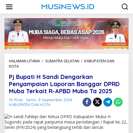
L
e
w
a
t
i
k
e
k
o
n
HALAMAN UTAMA
/
SUMATRA SELATAN
/
KABUPATEN DAN
t
KOTA
P
e
j
n
Pj Bupati H Sandi Dengarkan
B
u
Penyampaian Laporan Banggar DPRD
p
Muba Terkait R-APBD Muba Ta 2025
a
t
Tri Ricki
Senin, 9 September 2024
i
KABUPATEN DAN KOTA
H
S
a
n
d