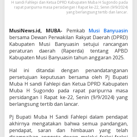
H sandi Fahlepi dan Ketua DPRD Kabupaten Muba H Sugondo pada
i
rapat paripurna masa persidangan I Rapat ke-22, Senin (9/9/2024)
D
yang berlangsung tertib dan lancar.
e
n
g
MusiNews.id, MUBA-
Pemkab
Musi Banyuasin
a
r
bersama Dewan Perwakilan Rakyat Daerah (DPRD)
k
Kabupaten Musi Banyuasin setujui rancangan
a
peraturan daerah (Raperda) tentang APBD
n
Kabupaten Musi Banyuasin tahun anggaran 2025.
P
e
n
Hal ini ditandai dengan penandatanganan
y
persetujuan keputusan bersama oleh Pj Bupati
a
Muba H sandi Fahlepi dan Ketua DPRD Kabupaten
m
Muba H Sugondo pada rapat paripurna masa
p
a
persidangan I Rapat ke-22, Senin (9/9/2024) yang
i
berlangsung tertib dan lancar.
a
n
Pj Bupati Muba H Sandi Fahlepi dalam pendapat
L
akhirnya mengatakan bahwa semua pandangan,
a
p
pendapat, saran dan himbauan yang telah
o
disampaikan anggota dewan melalui fraksi-fraksi