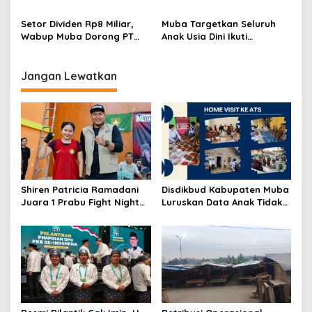
Muba Tegaskan Sensus
Dorong Tenaga Kerja Lokal
Ekonomi 2026 Jadi Fondasi
Jadi Prioritas di Industri
Setor Dividen Rp8 Miliar,
Muba Targetkan Seluruh
Pembangunan
Migas
Wabup Muba Dorong PT
Anak Usia Dini Ikuti
Muba Energi Maju Berjaya
Pendidikan Prasekolah, 15
Perkuat Tata Kelola dan
Bunda PAUD Kecamatan
Optimalkan Migas
Resmi Dikukuhkan
Jangan Lewatkan
Shiren Patricia Ramadani
Disdikbud Kabupaten Muba
Juara 1 Prabu Fight Night
Luruskan Data Anak Tidak
Vol. 1 di Prabumulih
Sekolah yang Beredar