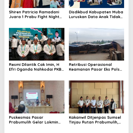
Shiren Patricia Ramadani
Disdikbud Kabupaten Muba
Juara 1 Prabu Fight Night
Luruskan Data Anak Tidak
Vol. 1 di Prabumulih
Sekolah yang Beredar
Resmi Dilantik Cak Imin, H
Retribusi Operasional
Efri Oganda Nahkodai PKB
Keamanan Pasar Eks Polsek
Prabumulih Periode 2026–
Prabumulih Timur Jadi
2031, Fokus Kaderisasi dan
Sorotan, Pemkot Siap
Aspirasi Rakyat
Tempuh Jalur Hukum
Puskesmas Pasar
Kakanwil Ditjenpas Sumsel
Prabumulih Gelar Lokmin
Tinjau Rutan Prabumulih,
Lintas Sektor Triwulan
Bahas Pembinaan WBP
hingga Rencana