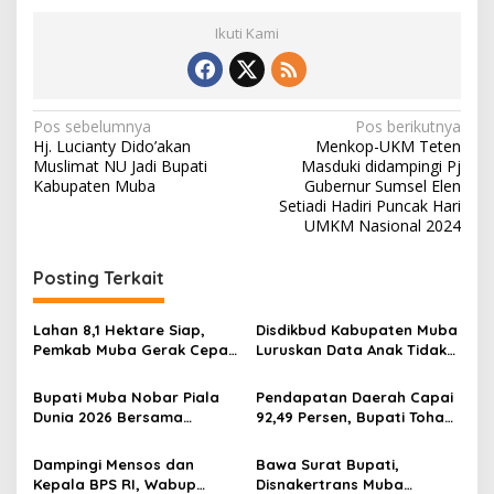
Ikuti Kami
N
Pos sebelumnya
Pos berikutnya
Hj. Lucianty Dido’akan
Menkop-UKM Teten
a
Muslimat NU Jadi Bupati
Masduki didampingi Pj
v
Kabupaten Muba
Gubernur Sumsel Elen
Setiadi Hadiri Puncak Hari
i
UMKM Nasional 2024
g
Posting Terkait
a
s
Lahan 8,1 Hektare Siap,
Disdikbud Kabupaten Muba
i
Pemkab Muba Gerak Cepat
Luruskan Data Anak Tidak
p
Dukung Program Sekolah
Sekolah yang Beredar
Rakyat
Bupati Muba Nobar Piala
Pendapatan Daerah Capai
o
Dunia 2026 Bersama
92,49 Persen, Bupati Toha
s
Warga, Argentina Kalahkan
Serahkan Raperda
Swiss 3-1
Pertanggungjawaban APBD
Dampingi Mensos dan
Bawa Surat Bupati,
2025 ke DPRD Muba
Kepala BPS RI, Wabup
Disnakertrans Muba