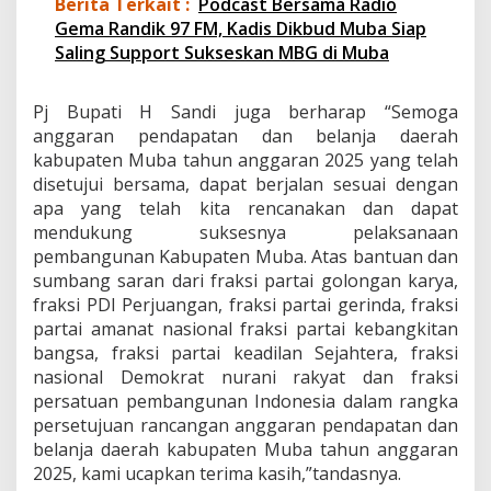
Berita Terkait :
Podcast Bersama Radio
R
Gema Randik 97 FM, Kadis Dikbud Muba Siap
-
Saling Support Sukseskan MBG di Muba
A
P
B
Pj Bupati H Sandi juga berharap “Semoga
D
M
anggaran pendapatan dan belanja daerah
u
kabupaten Muba tahun anggaran 2025 yang telah
b
disetujui bersama, dapat berjalan sesuai dengan
a
apa yang telah kita rencanakan dan dapat
T
mendukung suksesnya pelaksanaan
a
2
pembangunan Kabupaten Muba. Atas bantuan dan
0
sumbang saran dari fraksi partai golongan karya,
2
fraksi PDI Perjuangan, fraksi partai gerinda, fraksi
5
partai amanat nasional fraksi partai kebangkitan
bangsa, fraksi partai keadilan Sejahtera, fraksi
nasional Demokrat nurani rakyat dan fraksi
persatuan pembangunan Indonesia dalam rangka
persetujuan rancangan anggaran pendapatan dan
belanja daerah kabupaten Muba tahun anggaran
2025, kami ucapkan terima kasih,”tandasnya.