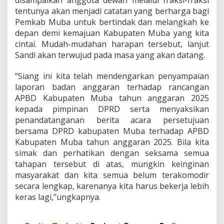
r
tentunya akan menjadi catatan yang berharga bagi
a
Pemkab Muba untuk bertindak dan melangkah ke
n
depan demi kemajuan Kabupaten Muba yang kita
B
a
cintai. Mudah-mudahan harapan tersebut, lanjut
n
Sandi akan terwujud pada masa yang akan datang.
g
g
“Siang ini kita telah mendengarkan penyampaian
a
laporan badan anggaran terhadap rancangan
r
D
APBD Kabupaten Muba tahun anggaran 2025
P
kepada pimpinan DPRD serta menyaksikan
R
penandatanganan berita acara persetujuan
D
bersama DPRD kabupaten Muba terhadap APBD
M
u
Kabupaten Muba tahun anggaran 2025. Bila kita
b
simak dan perhatikan dengan seksama semua
a
tahapan tersebut di atas, mungkin keinginan
T
masyarakat dan kita semua belum terakomodir
e
secara lengkap, karenanya kita harus bekerja lebih
r
k
keras lagi,”ungkapnya.
a
i
t