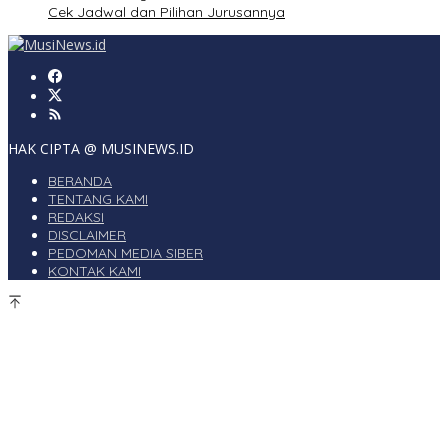
Cek Jadwal dan Pilihan Jurusannya
HAK CIPTA @ MUSINEWS.ID
BERANDA
TENTANG KAMI
REDAKSI
DISCLAIMER
PEDOMAN MEDIA SIBER
KONTAK KAMI