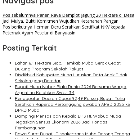
Navigasi pos
Pos sebelumnya
Panen Raya Demplot Jagung 20 Hektare di Desa
Jadi Mulya, Bukti Komitmen Wujudkan Ketahanan Pangan
Pos berikutnya
Herman Deru Serahkan Sertifikat NKV kepada
Peternak Ayam Petelur di Banyuasin
Posting Terkait
Lahan 8,1 Hektare Siap, Pemkab Muba Gerak Cepat
Dukung Program Sekolah Rakyat
Disdikbud Kabupaten Muba Luruskan Data Anak Tidak
Sekolah yang Beredar
Bupati Muba Nobar Piala Dunia 2026 Bersama Warga,
Argentina Kalahkan Swiss 3-1
Pendapatan Daerah Capai 92,49 Persen, Bupati Toha
Serahkan Raperda Pertanggungjawaban APBD 2025 ke
DPRD Muba
Dampingi Mensos dan Kepala BPS RI, Wabup Muba
Tegaskan Sensus Ekonomi 2026 Jadi Fondasi
Pembangunan
Bawa Surat Bupati, Disnakertrans Muba Dorong Tenaga