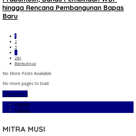
hingga Rencana Pembangunan Bapas
Baru
1
2
3
…
281
Berikutnya
No More Posts Available.
No more pages to load.
View More
Populer
Terbaru
MITRA MUSI