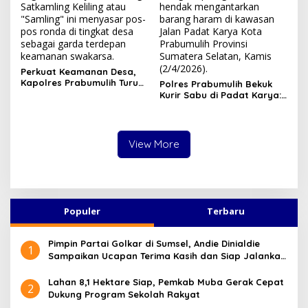
Perkuat Keamanan Desa,
Kapolres Prabumulih Turun
Polres Prabumulih Bekuk
Langsung Sambangi Pos
Kurir Sabu di Padat Karya:
Satkamling Kemang Tanduk
Modus Sembunyikan
Barang dalam Casing HP
Gagal Total!
View More
Populer
Terbaru
Pimpin Partai Golkar di Sumsel, Andie Dinialdie
1
Sampaikan Ucapan Terima Kasih dan Siap Jalankan
Amanah
Lahan 8,1 Hektare Siap, Pemkab Muba Gerak Cepat
2
Dukung Program Sekolah Rakyat