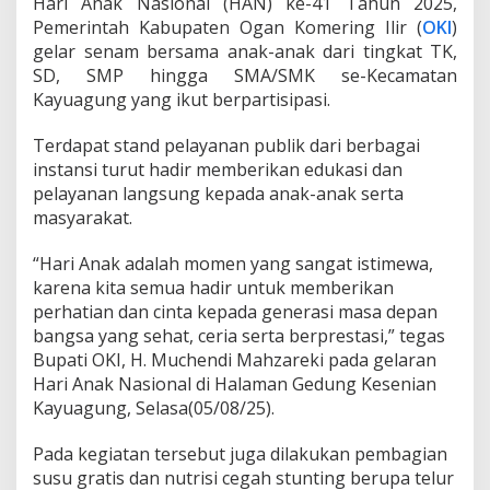
Hari Anak Nasional (HAN) ke-41 Tahun 2025,
,
Pemerintah Kabupaten Ogan Komering Ilir (
OKI
)
P
gelar senam bersama anak-anak dari tingkat TK,
u
SD, SMP hingga SMA/SMK se-Kecamatan
n
c
Kayuagung yang ikut berpartisipasi.
a
k
Terdapat stand pelayanan publik dari berbagai
H
instansi turut hadir memberikan edukasi dan
A
pelayanan langsung kepada anak-anak serta
N
O
masyarakat.
K
I
“Hari Anak adalah momen yang sangat istimewa,
2
karena kita semua hadir untuk memberikan
0
perhatian dan cinta kepada generasi masa depan
2
5
bangsa yang sehat, ceria serta berprestasi,” tegas
Bupati OKI, H. Muchendi Mahzareki pada gelaran
Hari Anak Nasional di Halaman Gedung Kesenian
Kayuagung, Selasa(05/08/25).
Pada kegiatan tersebut juga dilakukan pembagian
susu gratis dan nutrisi cegah stunting berupa telur