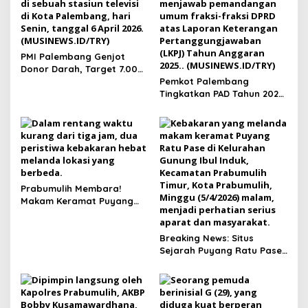
PMI Palembang Genjot
Donor Darah, Target 7.000
Kantong per Bulan
Pemkot Palembang
Tingkatkan PAD Tahun 2026
Lewat Strategi Pajak dan
Infrastruktur
Prabumulih Membara!
Makam Keramat Puyang
Ratu Pase dan SMP
Muhammadiyah Terbakar
dalam Semalam
Breaking News: Situs
Sejarah Puyang Ratu Pase
Prabumulih Dilalap Api,
Polisi Pasang Garis Polisi!