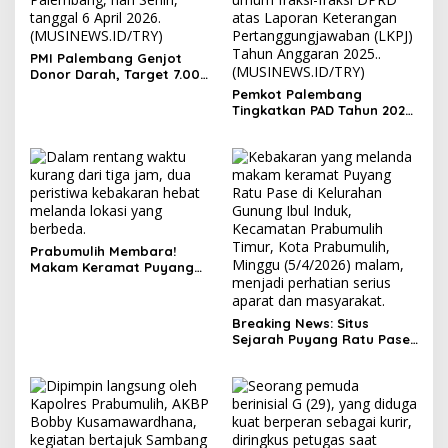
PMI Palembang Genjot
Donor Darah, Target 7.000
Kantong per Bulan
Pemkot Palembang
Tingkatkan PAD Tahun 2026
Lewat Strategi Pajak dan
Infrastruktur
Prabumulih Membara!
Makam Keramat Puyang
Ratu Pase dan SMP
Muhammadiyah Terbakar
dalam Semalam
Breaking News: Situs
Sejarah Puyang Ratu Pase
Prabumulih Dilalap Api,
Polisi Pasang Garis Polisi!