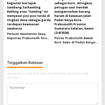
Perkuat Keamanan Desa,
Kapolres Prabumulih Turun
Polres Prabumulih Bekuk
Langsung Sambangi Pos
Kurir Sabu di Padat Karya:
Satkamling Kemang Tanduk
Modus Sembunyikan
Barang dalam Casing HP
Gagal Total!
Tinggalkan Balasan
Alamat email Anda tidak akan dipublikasikan.
Ruas yang wajib
ditandai
*