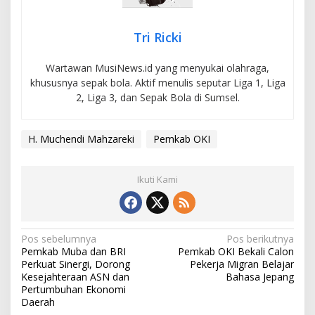
Tri Ricki
Wartawan MusiNews.id yang menyukai olahraga,
khususnya sepak bola. Aktif menulis seputar Liga 1, Liga
2, Liga 3, dan Sepak Bola di Sumsel.
H. Muchendi Mahzareki
Pemkab OKI
Ikuti Kami
N
Pos sebelumnya
Pos berikutnya
Pemkab Muba dan BRI
Pemkab OKI Bekali Calon
a
Perkuat Sinergi, Dorong
Pekerja Migran Belajar
v
Kesejahteraan ASN dan
Bahasa Jepang
Pertumbuhan Ekonomi
i
Daerah