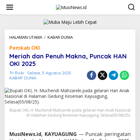
L
e
w
a
t
i
k
HALAMAN UTAMA
/
KABAR DUNIA
M
e
e
Pemkab OKI
k
r
o
i
Meriah dan Penuh Makna, Puncak HAN
n
a
OKI 2025
t
h
e
d
Tri Ricki
Selasa, 5 Agustus 2025
n
a
KABAR DUNIA
n
P
e
n
u
Bupati OKI, H. Muchendi Mahzareki pada gelaran Hari Anak Nasional
h
di Halaman Gedung Kesenian Kayuagung, Selasa(05/08/25).
M
a
k
n
MusiNews.id, KAYUAGUNG
— Puncak peringatan
a