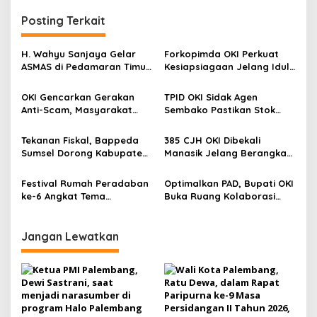
g
Posting Terkait
a
s
H. Wahyu Sanjaya Gelar
Forkopimda OKI Perkuat
i
ASMAS di Pedamaran Timur,
Kesiapsiagaan Jelang Idul
p
Bahas Pemenuhan Hak
Fitri
Dasar Warga Negara
OKI Gencarkan Gerakan
TPID OKI Sidak Agen
o
Menurut UUD NRI Tahun
Anti-Scam, Masyarakat
Sembako Pastikan Stok
1945
s
Diajak Waspada Kejahatan
Aman Jelang Lebaran
Siber
Tekanan Fiskal, Bappeda
385 CJH OKI Dibekali
Sumsel Dorong Kabupaten
Manasik Jelang Berangkat
OKI Optimalkan 9 Sumber
ke Tanah Suci
Pembiayaan
Festival Rumah Peradaban
Optimalkan PAD, Bupati OKI
ke-6 Angkat Tema
Buka Ruang Kolaborasi
Ketahanan Pangan
dengan Akademisi
Jangan Lewatkan