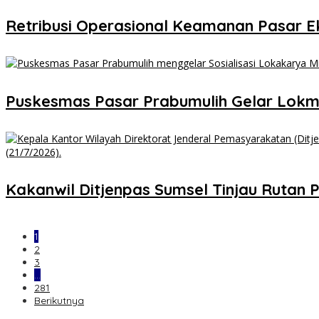
Retribusi Operasional Keamanan Pasar E
Puskesmas Pasar Prabumulih Gelar Lokmi
Kakanwil Ditjenpas Sumsel Tinjau Ruta
1
2
3
…
281
Berikutnya