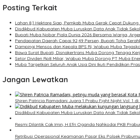
Posting Terkait
Lahan 8,1 Hektare Siap, Pemkab Muba Gerak Cepat Dukung
Disdikbud Kabupaten Muba Luruskan Data Anak Tidak Seko
Bupati Muba Nobar Piala Dunia 2026 Bersama Warga, Argen
Pendapatan Daerah Capai 92,49 Persen, Bupati Toha Ser
Dampingi Mensos dan Kepala BPS RI, Wabup Muba Tegask
Bawa Surat Bupati, Disnakertrans Muba Dorong Tenaga Kerja 
Setor Dividen Rp8 Miliar, Wabup Muba Dorong PT Muba Ener
Muba Targetkan Seluruh Anak Usia Dini Ikuti Pendidikan P
Jangan Lewatkan
Shiren Patricia Ramadani Juara 1 Prabu Fight Night Vol. 1 d
Disdikbud Kabupaten Muba Luruskan Data Anak Tidak Seko
Resmi Dilantik Cak Imin, H Efri Oganda Nahkodai PKB Prabu
Retribusi Operasional Keamanan Pasar Eks Polsek Prabumu