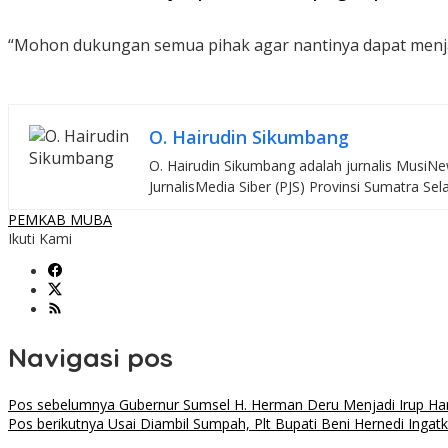
“Mohon dukungan semua pihak agar nantinya dapat menj
O. Hairudin Sikumbang
O. Hairudin Sikumbang adalah jurnalis MusiNew
JurnalisMedia Siber (PJS) Provinsi Sumatra Sel
PEMKAB MUBA
Ikuti Kami
Navigasi pos
Pos sebelumnya
Gubernur Sumsel H. Herman Deru Menjadi Irup Hari
Pos berikutnya
Usai Diambil Sumpah, Plt Bupati Beni Hernedi Ingat