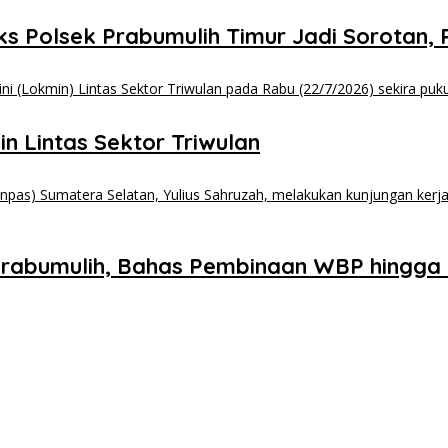
ks Polsek Prabumulih Timur Jadi Sorotan
n Lintas Sektor Triwulan
n Prabumulih, Bahas Pembinaan WBP hing