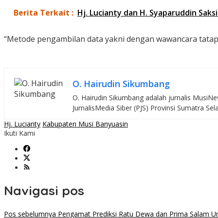
Berita Terkait :
Hj. Lucianty dan H. Syaparuddin Sak
“Metode pengambilan data yakni dengan wawancara tatap 
O. Hairudin Sikumbang
O. Hairudin Sikumbang adalah jurnalis MusiNew
JurnalisMedia Siber (PJS) Provinsi Sumatra Sel
Hj. Lucianty
Kabupaten Musi Banyuasin
Ikuti Kami
Navigasi pos
Pos sebelumnya
Pengamat Prediksi Ratu Dewa dan Prima Salam Un