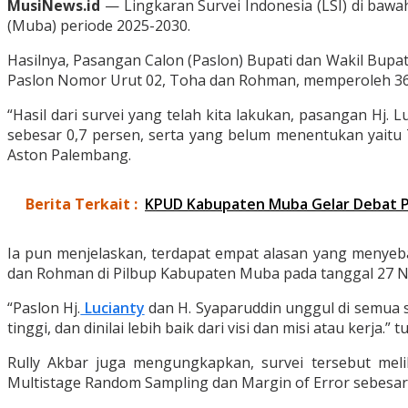
MusiNews.id
— Lingkaran Survei Indonesia (LSI) di bawa
(Muba) periode 2025-2030.
Hasilnya, Pasangan Calon (Paslon) Bupati dan Wakil Bupa
Paslon Nomor Urut 02, Toha dan Rohman, memperoleh 36
“Hasil dari survei yang telah kita lakukan, pasangan Hj
sebesar 0,7 persen, serta yang belum menentukan yaitu 7
Aston Palembang.
Berita Terkait :
KPUD Kabupaten Muba Gelar Debat Pu
Ia pun menjelaskan, terdapat empat alasan yang menyebab
dan Rohman di Pilbup Kabupaten Muba pada tanggal 27 N
“Paslon Hj.
Lucianty
dan H. Syaparuddin unggul di semua s
tinggi, dan dinilai lebih baik dari visi dan misi atau kerja.” t
Rully Akbar juga mengungkapkan, survei tersebut mel
Multistage Random Sampling dan Margin of Error sebesar 