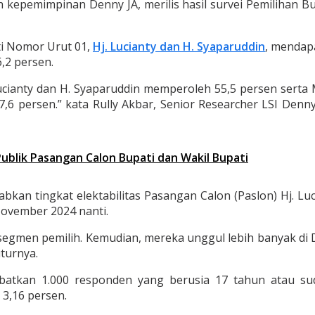
h kepemimpinan Denny JA, merilis hasil survei Pemilihan B
ti Nomor Urut 01,
Hj. Lucianty dan H. Syaparuddin
, mendapa
,2 persen.
. Lucianty dan H. Syaparuddin memperoleh 55,5 persen ser
,6 persen.” kata Rully Akbar, Senior Researcher LSI Denny
blik Pasangan Calon Bupati dan Wakil Bupati
kan tingkat elektabilitas Pasangan Calon (Paslon) Hj. Luci
ovember 2024 nanti.
egmen pemilih. Kemudian, mereka unggul lebih banyak di D
uturnya.
ibatkan 1.000 responden yang berusia 17 tahun atau 
3,16 persen.