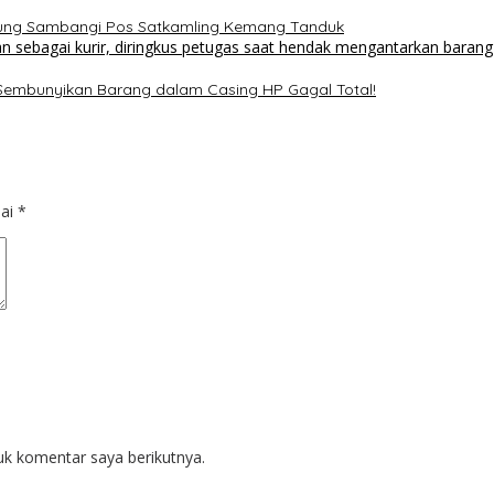
sung Sambangi Pos Satkamling Kemang Tanduk
 Sembunyikan Barang dalam Casing HP Gagal Total!
dai
*
uk komentar saya berikutnya.