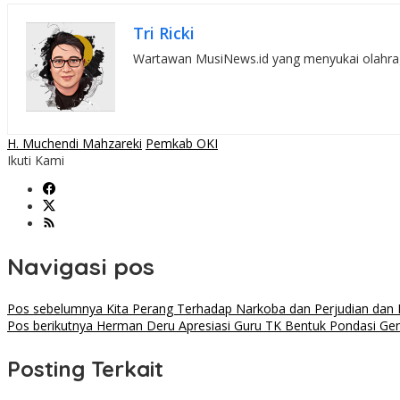
Tri Ricki
Wartawan MusiNews.id yang menyukai olahraga,
H. Muchendi Mahzareki
Pemkab OKI
Ikuti Kami
Navigasi pos
Pos sebelumnya
Kita Perang Terhadap Narkoba dan Perjudian dan
Pos berikutnya
Herman Deru Apresiasi Guru TK Bentuk Pondasi Ge
Posting Terkait