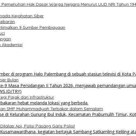
s Pemenuhan Hak Dasar Warga Negara Menurut UUD NRI Tahun 19
pada Kejahatan Siber
Lebaran
ptimalkan 9 Sumber Pembiayaan
uci
angan
n Akademisi
per Bulan
i Pajak dan Infrastruktur
 dan SMP Muhammadiyah Terbakar dalam Semalam
lalap Api, Polisi Pasang Garis Polisi!