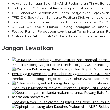
H. Wahyu Sanjaya Gelar ASMAS di Pedamaran Timur, Baha
Forkopimda OKI Perkuat Kesiapsiagaan Jelang Idul Fitri
OKI Gencarkan Gerakan Anti-Scam, Masyarakat Diajak Was
TPID OKI Sidak Agen Sembako Pastikan Stok Aman Jelang 
Tekanan Fiskal, Bappeda Sumsel Dorong Kabupaten OKI O
385 CJH OKI Dibekali Manasik Jelang Berangkat ke Tanah S
Festival Rumah Peradaban ke-6 Angkat Tema Ketahanan P
Optimalkan PAD, Bupati OKI Buka Ruang Kolaborasi denga
Jangan Lewatkan
PMI Palembang Genjot Donor Darah, Target 7.000 Kantong 
Pemkot Palembang Tingkatkan PAD Tahun 2026 Lewat Strateg
Prabumulih Membara! Makam Keramat Puyang Ratu Pase
Breaking News: Situs Sejarah Puyang Ratu Pase Prabumulih Di