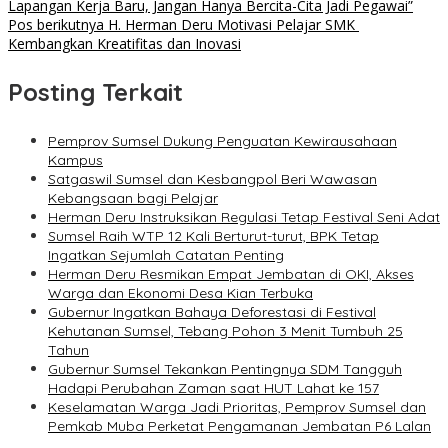
Lapangan Kerja Baru, Jangan Hanya Bercita-Cita Jadi Pegawai”
Pos berikutnya
H. Herman Deru Motivasi Pelajar SMK
Kembangkan Kreatifitas dan Inovasi
Posting Terkait
Pemprov Sumsel Dukung Penguatan Kewirausahaan
Kampus
Satgaswil Sumsel dan Kesbangpol Beri Wawasan
Kebangsaan bagi Pelajar
Herman Deru Instruksikan Regulasi Tetap Festival Seni Adat
Sumsel Raih WTP 12 Kali Berturut-turut, BPK Tetap
Ingatkan Sejumlah Catatan Penting
Herman Deru Resmikan Empat Jembatan di OKI, Akses
Warga dan Ekonomi Desa Kian Terbuka
Gubernur Ingatkan Bahaya Deforestasi di Festival
Kehutanan Sumsel, Tebang Pohon 3 Menit Tumbuh 25
Tahun
Gubernur Sumsel Tekankan Pentingnya SDM Tangguh
Hadapi Perubahan Zaman saat HUT Lahat ke 157
Keselamatan Warga Jadi Prioritas, Pemprov Sumsel dan
Pemkab Muba Perketat Pengamanan Jembatan P6 Lalan