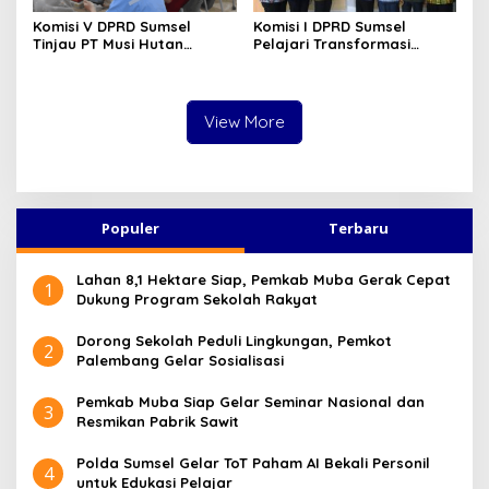
Komisi V DPRD Sumsel
Komisi I DPRD Sumsel
Tinjau PT Musi Hutan
Pelajari Transformasi
Persada, Pastikan
Digital di Diskominfo
Penerapan K3 dan
Lampung, Fokus Perkuat
Kepesertaan BPJS Pekerja
SPBE dan Layanan Publik
View More
Populer
Terbaru
Lahan 8,1 Hektare Siap, Pemkab Muba Gerak Cepat
1
Dukung Program Sekolah Rakyat
Dorong Sekolah Peduli Lingkungan, Pemkot
2
Palembang Gelar Sosialisasi
Pemkab Muba Siap Gelar Seminar Nasional dan
3
Resmikan Pabrik Sawit
Polda Sumsel Gelar ToT Paham AI Bekali Personil
4
untuk Edukasi Pelajar