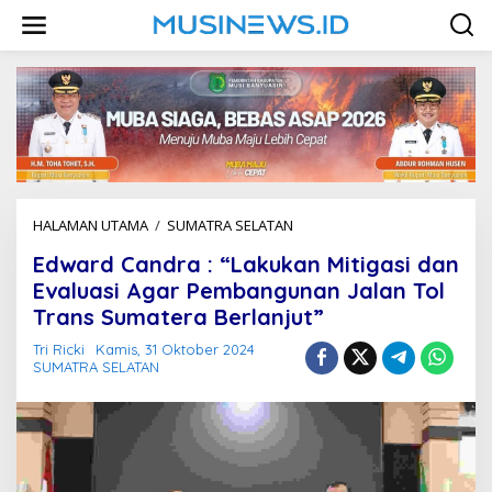
L
e
w
a
t
i
k
e
k
o
n
HALAMAN UTAMA
/
SUMATRA SELATAN
E
t
d
e
Edward Candra : “Lakukan Mitigasi dan
w
n
a
Evaluasi Agar Pembangunan Jalan Tol
r
Trans Sumatera Berlanjut”
d
C
Tri Ricki
Kamis, 31 Oktober 2024
a
SUMATRA SELATAN
n
d
r
a
:
"