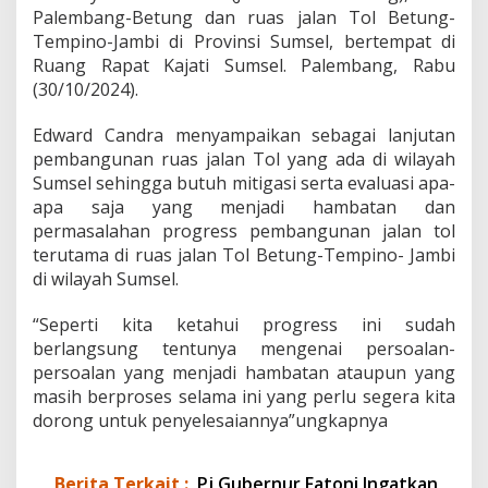
i
Palembang-Betung dan ruas jalan Tol Betung-
A
Tempino-Jambi di Provinsi Sumsel, bertempat di
g
Ruang Rapat Kajati Sumsel. Palembang, Rabu
a
(30/10/2024).
r
P
e
Edward Candra menyampaikan sebagai lanjutan
m
pembangunan ruas jalan Tol yang ada di wilayah
b
Sumsel sehingga butuh mitigasi serta evaluasi apa-
a
apa saja yang menjadi hambatan dan
n
g
permasalahan progress pembangunan jalan tol
u
terutama di ruas jalan Tol Betung-Tempino- Jambi
n
di wilayah Sumsel.
a
n
“Seperti kita ketahui progress ini sudah
J
a
berlangsung tentunya mengenai persoalan-
l
persoalan yang menjadi hambatan ataupun yang
a
masih berproses selama ini yang perlu segera kita
n
dorong untuk penyelesaiannya”ungkapnya
T
o
l
Berita Terkait :
Pj Gubernur Fatoni Ingatkan
T