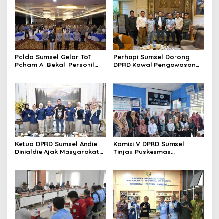
Polda Sumsel Gelar ToT
Perhapi Sumsel Dorong
Paham AI Bekali Personil
DPRD Kawal Pengawasan
untuk Edukasi Pelajar
Reklamasi Tambang
Berbasis Teknologi
Ketua DPRD Sumsel Andie
Komisi V DPRD Sumsel
Dinialdie Ajak Masyarakat
Tinjau Puskesmas
Sukseskan Sensus Ekonomi
Payakabung, Pastikan
2026
Kesiapan Penerapan KRIS
dan Pelayanan Kesehatan