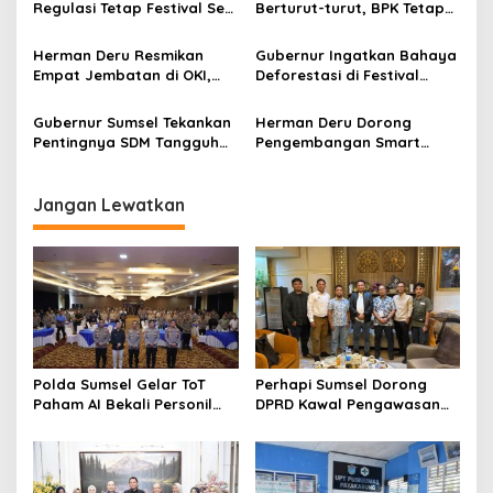
o
Regulasi Tetap Festival Seni
Berturut-turut, BPK Tetap
s
Adat
Ingatkan Sejumlah Catatan
Penting
Herman Deru Resmikan
Gubernur Ingatkan Bahaya
Empat Jembatan di OKI,
Deforestasi di Festival
Akses Warga dan Ekonomi
Kehutanan Sumsel, Tebang
Desa Kian Terbuka
Pohon 3 Menit Tumbuh 25
Gubernur Sumsel Tekankan
Herman Deru Dorong
Tahun
Pentingnya SDM Tangguh
Pengembangan Smart
Hadapi Perubahan Zaman
Tourism di Sumsel Lewat
saat HUT Lahat ke 157
Palembang Tourism Forum
2026
Jangan Lewatkan
Polda Sumsel Gelar ToT
Perhapi Sumsel Dorong
Paham AI Bekali Personil
DPRD Kawal Pengawasan
untuk Edukasi Pelajar
Reklamasi Tambang
Berbasis Teknologi