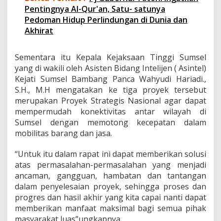
r
Pentingnya Al-Qur'an, Satu- satunya
a
Pedoman Hidup Perlindungan di Dunia dan
n
Akhirat
s
S
u
Sementara itu Kepala Kejaksaan Tinggi Sumsel
m
yang di wakili oleh Asisten Bidang Intelijen ( Asintel)
a
t
Kejati Sumsel Bambang Panca Wahyudi Hariadi.,
e
S.H., M.H mengatakan ke tiga proyek tersebut
r
merupakan Proyek Strategis Nasional agar dapat
a
mempermudah konektivitas antar wilayah di
B
Sumsel dengan memotong kecepatan dalam
e
r
mobilitas barang dan jasa.
l
a
“Untuk itu dalam rapat ini dapat memberikan solusi
n
atas permasalahan-permasalahan yang menjadi
j
ancaman, gangguan, hambatan dan tantangan
u
t
dalam penyelesaian proyek, sehingga proses dan
"
progres dan hasil akhir yang kita capai nanti dapat
memberikan manfaat maksimal bagi semua pihak
masyarakat luas”ungkapnya