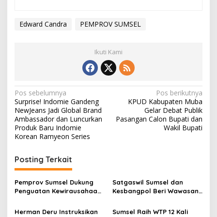
Edward Candra
PEMPROV SUMSEL
Ikuti Kami
N
Pos sebelumnya
Pos berikutnya
Surprise! Indomie Gandeng
KPUD Kabupaten Muba
a
NewJeans Jadi Global Brand
Gelar Debat Publik
v
Ambassador dan Luncurkan
Pasangan Calon Bupati dan
Produk Baru Indomie
Wakil Bupati
i
Korean Ramyeon Series
g
Posting Terkait
a
s
Pemprov Sumsel Dukung
Satgaswil Sumsel dan
i
Penguatan Kewirausahaan
Kesbangpol Beri Wawasan
p
Kampus
Kebangsaan bagi Pelajar
Herman Deru Instruksikan
Sumsel Raih WTP 12 Kali