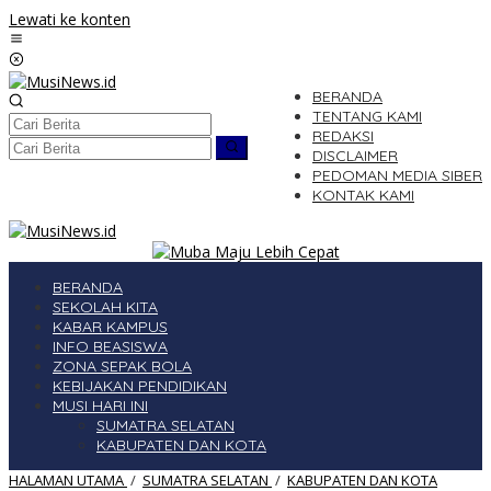
Lewati ke konten
BERANDA
TENTANG KAMI
REDAKSI
DISCLAIMER
PEDOMAN MEDIA SIBER
KONTAK KAMI
BERANDA
SEKOLAH KITA
KABAR KAMPUS
INFO BEASISWA
ZONA SEPAK BOLA
KEBIJAKAN PENDIDIKAN
MUSI HARI INI
SUMATRA SELATAN
KABUPATEN DAN KOTA
HALAMAN UTAMA
/
SUMATRA SELATAN
/
KABUPATEN DAN KOTA