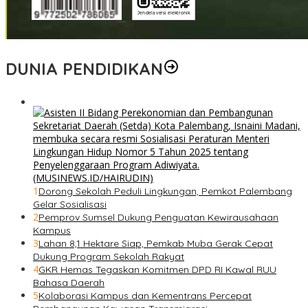
DUNIA PENDIDIKAN
1
Dorong Sekolah Peduli Lingkungan, Pemkot Palembang
Gelar Sosialisasi
2
Pemprov Sumsel Dukung Penguatan Kewirausahaan
Kampus
3
Lahan 8,1 Hektare Siap, Pemkab Muba Gerak Cepat
Dukung Program Sekolah Rakyat
4
GKR Hemas Tegaskan Komitmen DPD RI Kawal RUU
Bahasa Daerah
5
Kolaborasi Kampus dan Kementrans Percepat