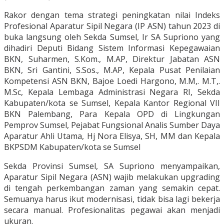
Rakor dengan tema strategi peningkatan nilai Indeks
Profesional Aparatur Sipil Negara (IP ASN) tahun 2023 di
buka langsung oleh Sekda Sumsel, Ir SA Supriono yang
dihadiri Deputi Bidang Sistem Informasi Kepegawaian
BKN, Suharmen, S.Kom., M.AP, Direktur Jabatan ASN
BKN, Sri Gantini, S.Sos., M.AP, Kepala Pusat Penilaian
Kompetensi ASN BKN, Bajoe Loedi Hargono, M.M,. M.T,.
M.Sc, Kepala Lembaga Administrasi Negara RI, Sekda
Kabupaten/kota se Sumsel, Kepala Kantor Regional VII
BKN Palembang, Para Kepala OPD di Lingkungan
Pemprov Sumsel, Pejabat Fungsional Analis Sumber Daya
Aparatur Ahli Utama, Hj Nora Elisya, SH, MM dan Kepala
BKPSDM Kabupaten/kota se Sumsel
Sekda Provinsi Sumsel, SA Supriono menyampaikan,
Aparatur Sipil Negara (ASN) wajib melakukan upgrading
di tengah perkembangan zaman yang semakin cepat.
Semuanya harus ikut modernisasi, tidak bisa lagi bekerja
secara manual. Profesionalitas pegawai akan menjadi
ukuran.