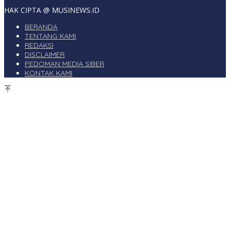
HAK CIPTA @ MUSINEWS.ID
BERANDA
TENTANG KAMI
REDAKSI
DISCLAIMER
PEDOMAN MEDIA SIBER
KONTAK KAMI