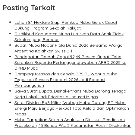
Posting Terkait
Lahan 8,1 Hektare Siap, Pemkab Muba Gerak Cepat
Dukung Program Sekolah Rakyat
Disdikbud Kabupaten Muba Luruskan Data Anak Tidak
Sekolah yang Beredar
Bupati Muba Nobar Piala Dunia 2026 Bersama Warga,
Argentina Kalahkan Swiss 3-1
Pendapatan Daerah Capai 92,49 Persen, Bupati Toha
Serahkan Raperda Pertanggungjawaban APBD 2025 ke
DPRD Muba
Dampingi Mensos dan Kepala BPS RI, Wabup Muba
Tegaskan Sensus Ekonomi 2026 Jadi Fondasi
Pembangunan
Bawa Surat Bupati, Disnakertrans Muba Dorong Tenaga
Kerja Lokal Jadi Prioritas di Industri Migas
Setor Dividen Rp8 Miliar, Wabup Muba Dorong PT Muba
Energi Maju Berjaya Perkuat Tata Kelola dan Optimalkan
Migas
Muba Targetkan Seluruh Anak Usia Dini Ikuti Pendidikan
Prasekolah, 15 Bunda PAUD Kecamatan Resmi Dikukuhkan