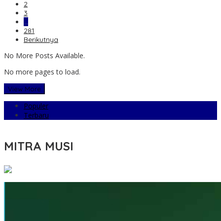
2
3
…
281
Berikutnya
No More Posts Available.
No more pages to load.
View More
Populer
Terbaru
MITRA MUSI